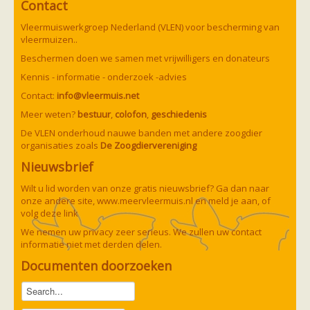
Contact
Ruige dwergvleermuis
Tweekleurige vleermuis
Vleermuiswerkgroep Nederland (VLEN) voor bescherming van
Vale vleermuis
vleermuizen..
Watervleermuis
Vleermuizen en eikenprocessierups
Beschermen doen we samen met vrijwilligers en donateurs
Kinderpagina
Kennis - informatie - onderzoek -advies
Spreekbeurt
Knutselen
Contact:
info@vleermuis.net
Tekenen
Meer weten?
bestuur
,
colofon
,
geschiedenis
Spelletjes
Weetjes
De VLEN onderhoud nauwe banden met andere zoogdier
Meer weten
organisaties zoals
De Zoogdiervereniging
Links
Nieuwsbrief
Boeken en tijdschriften
geluiden van vleermuizen
Wilt u lid worden van onze gratis nieuwsbrief? Ga dan naar
Achtergrond informatie
onze andere site,
www.meervleermuis.nl
en meld je aan, of
Nieuwsberichten
volg deze
link
Informatiefolders
Nederland
We nemen uw privacy zeer serieus. We zullen uw contact
Buitenland
informatie niet met derden delen.
Meer dan vleermuizen
Documenten doorzoeken
Handleidingen
Vlendag presentaties
Vlennieuwsbrief
Overige publicaties