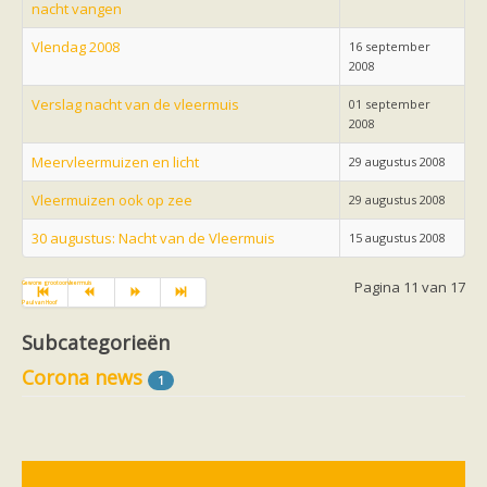
Vleermuizen in de tuin
nacht vangen
Aankondiging activiteiten
Ik ben op zoek naar een detector
Vlendag 2008
16 september
Ecologie en soorten
2008
Hoe vleermuizen leven
Voedsel en jagen
Verslag nacht van de vleermuis
01 september
Verblijfplaatsen
2008
Echolocatie
Soorten
Meervleermuizen en licht
29 augustus 2008
Baardvleermuis
Vleermuizen ook op zee
Bechsteins vleermuis
29 augustus 2008
Bosvleermuis
30 augustus: Nacht van de Vleermuis
Brandt's vleermuis
15 augustus 2008
Bruine of gewone grootoorvleermuis
Franjestaart
Pagina 11 van 17
Gewone grootoorvleermuis
Gewone dwergvleermuis
Paul van Hoof
Grijze grootoorvleermuis
Grote rosse vleermuis
Subcategorieën
Ingekorven vleermuis
Corona news
Kleine en grote hoefijzerneus
1
Laatvlieger
Meervleermuis
Mopsvleermuis
Noordse vleermuis
Rosse vleermuis