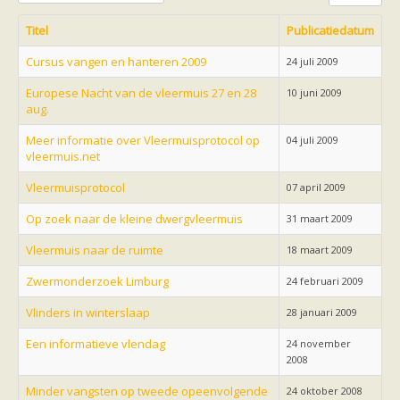
Friesland
Limburg
Titel
Publicatiedatum
Noord-Brabant
Noord-Holland
Cursus vangen en hanteren 2009
24 juli 2009
Overijssel
Utrecht
Europese Nacht van de vleermuis 27 en 28
10 juni 2009
Zeeland
aug.
Zuid-Holland
Vleermuizen en ziektes
Meer informatie over Vleermuisprotocol op
04 juli 2009
Bescherming
vleermuis.net
Soortbescherming
Gebiedsbescherming
Vleermuisprotocol
07 april 2009
Hulp bij bouwplannen en bomenkap
Vleermuisprotocol
Op zoek naar de kleine dwergvleermuis
31 maart 2009
Knelpunten in vleermuisbescherming
Vleermuis advies en onderzoekbureaus
Vleermuis naar de ruimte
18 maart 2009
Doe mee
vleermuiskasten kopen/ ophangen
Zwermonderzoek Limburg
24 februari 2009
Meedoen
Landelijk zoogdierwerkgroepen
Vlinders in winterslaap
28 januari 2009
Regionale of provinciale werkgroepen
Jeugd
Een informatieve vlendag
24 november
Internationaal
2008
Landelijke natuurverenigingen
Ik wil graag mee op vleermuisexcursie
Minder vangsten op tweede opeenvolgende
24 oktober 2008