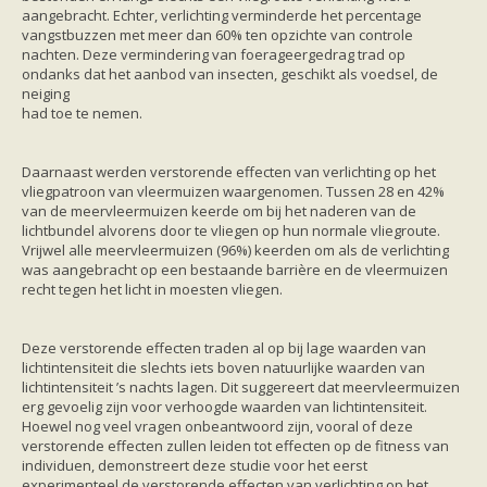
Ruige dwergvleermuis
aangebracht. Echter, verlichting verminderde het percentage
Tweekleurige vleermuis
vangstbuzzen met meer dan 60% ten opzichte van controle
Vale vleermuis
nachten. Deze vermindering van foerageergedrag trad op
Watervleermuis
ondanks dat het aanbod van insecten, geschikt als voedsel, de
Vleermuizen en eikenprocessierups
neiging
Kinderpagina
had toe te nemen.
Spreekbeurt
Knutselen
Tekenen
Daarnaast werden verstorende effecten van verlichting op het
Spelletjes
vliegpatroon van vleermuizen waargenomen. Tussen 28 en 42%
Weetjes
van de meervleermuizen keerde om bij het naderen van de
Meer weten
lichtbundel alvorens door te vliegen op hun normale vliegroute.
Links
Vrijwel alle meervleermuizen (96%) keerden om als de verlichting
Boeken en tijdschriften
was aangebracht op een bestaande barrière en de vleermuizen
geluiden van vleermuizen
recht tegen het licht in moesten vliegen.
Achtergrond informatie
Nieuwsberichten
Informatiefolders
Deze verstorende effecten traden al op bij lage waarden van
Nederland
lichtintensiteit die slechts iets boven natuurlijke waarden van
Buitenland
lichtintensiteit ’s nachts lagen. Dit suggereert dat meervleermuizen
Meer dan vleermuizen
erg gevoelig zijn voor verhoogde waarden van lichtintensiteit.
Handleidingen
Hoewel nog veel vragen onbeantwoord zijn, vooral of deze
Vlendag presentaties
verstorende effecten zullen leiden tot effecten op de fitness van
Vlennieuwsbrief
individuen, demonstreert deze studie voor het eerst
Overige publicaties
experimenteel de verstorende effecten van verlichting op het