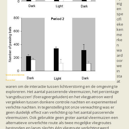
Vleermuizen in de tuin
eig
Aankondiging activiteiten
en
Ik ben op zoek naar een detector
spe
Ecologie en soorten
cifi
Hoe vleermuizen leven
eke
Voedsel en jagen
ken
Verblijfplaatsen
me
Echolocatie
rke
Soorten
n
Baardvleermuis
wa
Bechsteins vleermuis
ard
Bosvleermuis
oor
Brandt's vleermuis
we
Bruine of gewone grootoorvleermuis
in
Franjestaart
sta
Gewone grootoorvleermuis
Gewone dwergvleermuis
at
Paul van Hoof
Grijze grootoorvleermuis
waren om de interactie tussen lichtverstoring en de omgeving te
Grote rosse vleermuis
exploreren. Het aantal passerende vleermuizen, het percentage
Ingekorven vleermuis
‘vangstbuzzen’ (foerageergeluiden) en het vliegpatroon werd
Kleine en grote hoefijzerneus
vergeleken tussen donkere controle nachten en experimenteel
Laatvlieger
verlichte nachten. In tegenstelling tot onze verwachting was er
Meervleermuis
geen duidelijk effect van verlichting op het aantal passerende
Mopsvleermuis
vleermuizen. Ook gebruikte geen groter aantal vleermuizen een
Noordse vleermuis
alternatieve onverlichte route als twee mogelijke vliegroutes
Rosse vleermuis
bestonden en langs slechts één vliegroute verlichting werd