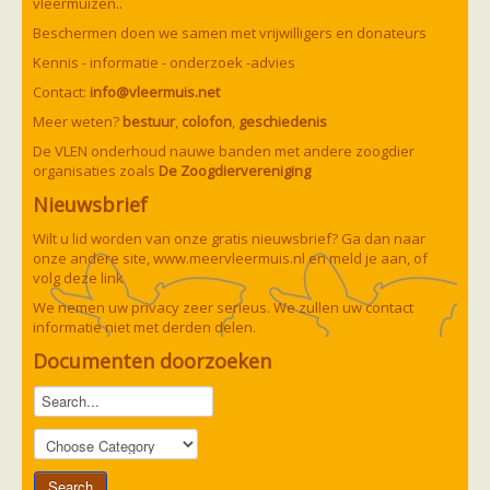
vleermuizen..
Beschermen doen we samen met vrijwilligers en donateurs
Kennis - informatie - onderzoek -advies
Contact:
info@vleermuis.net
Meer weten?
bestuur
,
colofon
,
geschiedenis
De VLEN onderhoud nauwe banden met andere zoogdier
organisaties zoals
De Zoogdiervereniging
Nieuwsbrief
Wilt u lid worden van onze gratis nieuwsbrief? Ga dan naar
onze andere site,
www.meervleermuis.nl
en meld je aan, of
volg deze
link
We nemen uw privacy zeer serieus. We zullen uw contact
informatie niet met derden delen.
Documenten doorzoeken