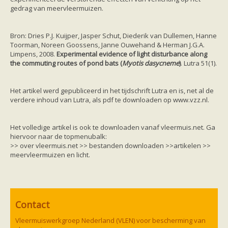
zoonose info (rabies, corona, etc)
gedrag van meervleermuizen.
rapporten
Handleiding
Overig
Bron: Dries P.J. Kuijper, Jasper Schut, Diederik van Dullemen, Hanne
Video beelden
Toorman, Noreen Goossens, Janne Ouwehand & Herman J.G.A.
Forum
Limpens, 2008.
Experimental evidence of light disturbance along
Naar het forum
the commuting routes of pond bats (
Myotis dasycneme
)
. Lutra 51(1).
Het artikel werd gepubliceerd in het tijdschrift Lutra en is, net al de
verdere inhoud van Lutra, als pdf te downloaden op www.vzz.nl.
Het volledige artikel is ook te downloaden vanaf vleermuis.net. Ga
hiervoor naar de topmenubalk:
>> over vleermuis.net >> bestanden downloaden >>artikelen >>
meervleermuizen en licht.
Contact
Vleermuiswerkgroep Nederland (VLEN) voor bescherming van