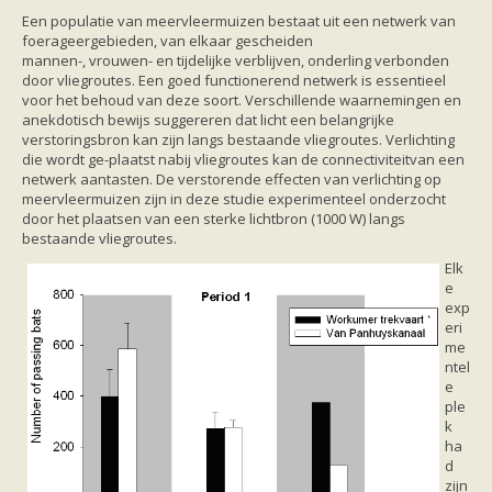
Friesland
Een populatie van meervleermuizen bestaat uit een netwerk van
Limburg
foerageergebieden, van elkaar gescheiden
Noord-Brabant
mannen-, vrouwen- en tijdelijke verblijven, onderling verbonden
Noord-Holland
door vliegroutes. Een goed functionerend netwerk is essentieel
Overijssel
voor het behoud van deze soort. Verschillende waarnemingen en
Utrecht
anekdotisch bewijs suggereren dat licht een belangrijke
Zeeland
verstoringsbron kan zijn langs bestaande vliegroutes. Verlichting
Zuid-Holland
die wordt ge-plaatst nabij vliegroutes kan de connectiviteitvan een
Vleermuizen en ziektes
netwerk aantasten. De verstorende effecten van verlichting op
Bescherming
meervleermuizen zijn in deze studie experimenteel onderzocht
Soortbescherming
door het plaatsen van een sterke lichtbron (1000 W) langs
Gebiedsbescherming
bestaande vliegroutes.
Hulp bij bouwplannen en bomenkap
Vleermuisprotocol
Elk
Knelpunten in vleermuisbescherming
e
Vleermuis advies en onderzoekbureaus
exp
Doe mee
eri
vleermuiskasten kopen/ ophangen
me
Meedoen
ntel
Landelijk zoogdierwerkgroepen
e
Regionale of provinciale werkgroepen
ple
Jeugd
k
Internationaal
ha
Landelijke natuurverenigingen
d
Ik wil graag mee op vleermuisexcursie
zijn