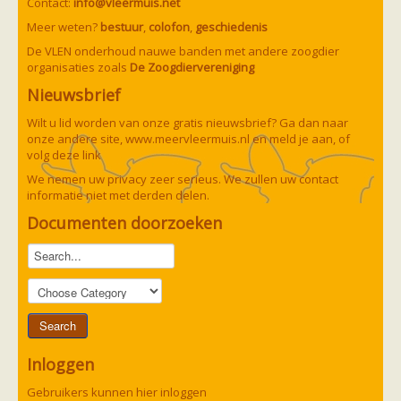
Contact:
info@vleermuis.net
zoonose info (rabies, corona, etc)
rapporten
Meer weten?
bestuur
,
colofon
,
geschiedenis
Handleiding
De VLEN onderhoud nauwe banden met andere zoogdier
Overig
organisaties zoals
De Zoogdiervereniging
Video beelden
Forum
Nieuwsbrief
Naar het forum
Wilt u lid worden van onze gratis nieuwsbrief? Ga dan naar
onze andere site,
www.meervleermuis.nl
en meld je aan, of
volg deze
link
We nemen uw privacy zeer serieus. We zullen uw contact
informatie niet met derden delen.
Documenten doorzoeken
Inloggen
Gebruikers kunnen hier inloggen