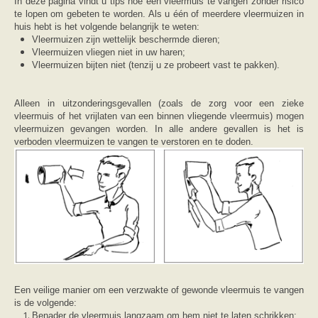
Friesland
In deze pagina vindt u tips hoe een vleermuis te vangen zonder risico
Limburg
te lopen om gebeten te worden. Als u één of meerdere vleermuizen in
Noord-Brabant
huis hebt is het volgende belangrijk te weten:
Noord-Holland
Vleermuizen zijn wettelijk beschermde dieren;
Overijssel
Vleermuizen vliegen niet in uw haren;
Utrecht
Vleermuizen bijten niet (tenzij u ze probeert vast te pakken).
Zeeland
Zuid-Holland
Vleermuizen en ziektes
Alleen in uitzonderingsgevallen (zoals de zorg voor een zieke
Bescherming
vleermuis of het vrijlaten van een binnen vliegende vleermuis) mogen
Soortbescherming
vleermuizen gevangen worden. In alle andere gevallen is het is
Gebiedsbescherming
verboden vleermuizen te vangen te verstoren en te doden.
Hulp bij bouwplannen en bomenkap
Vleermuisprotocol
Knelpunten in vleermuisbescherming
Vleermuis advies en onderzoekbureaus
Doe mee
vleermuiskasten kopen/ ophangen
Meedoen
Landelijk zoogdierwerkgroepen
Regionale of provinciale werkgroepen
Jeugd
Internationaal
Een veilige manier om een verzwakte of gewonde vleermuis te vangen
Landelijke natuurverenigingen
is de volgende:
Ik wil graag mee op vleermuisexcursie
Benader de vleermuis langzaam om hem niet te laten schrikken;