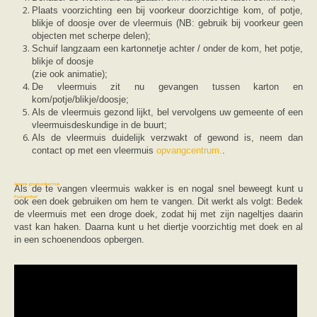
Vleermuizen in de tuin
Plaats voorzichting een bij voorkeur doorzichtige kom, of potje,
Aankondiging activiteiten
blikje of doosje over de vleermuis (NB: gebruik bij voorkeur geen
Ik ben op zoek naar een detector
objecten met scherpe delen);
Ecologie en soorten
Schuif langzaam een kartonnetje achter / onder de kom, het potje,
Hoe vleermuizen leven
blikje of doosje
Voedsel en jagen
(zie ook animatie);
Verblijfplaatsen
De vleermuis zit nu gevangen tussen karton en
Echolocatie
kom/potje/blikje/doosje;
Soorten
Als de vleermuis gezond lijkt, bel vervolgens uw gemeente of een
Baardvleermuis
vleermuisdeskundige in de buurt;
Bechsteins vleermuis
Als de vleermuis duidelijk verzwakt of gewond is, neem dan
Bosvleermuis
contact op met een vleermuis
opvangcentrum.
.
Brandt's vleermuis
Bruine of gewone grootoorvleermuis
Franjestaart
Gewone grootoorvleermuis
Als de te vangen vleermuis wakker is en nogal snel beweegt kunt u
Gewone dwergvleermuis
Paul van Hoof
ook een doek gebruiken om hem te vangen. Dit werkt als volgt: Bedek
Grijze grootoorvleermuis
de vleermuis met een droge doek, zodat hij met zijn nageltjes daarin
Grote rosse vleermuis
vast kan haken. Daarna kunt u het diertje voorzichtig met doek en al
Ingekorven vleermuis
in een schoenendoos opbergen.
Kleine en grote hoefijzerneus
Laatvlieger
Meervleermuis
Mopsvleermuis
Noordse vleermuis
Rosse vleermuis