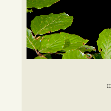
Home
Meer weten
Nieuwsberichten
Vle
Vlendag 2008
H