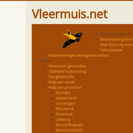
Vleermuis.net
Vleermuis gezien
Waarneming doo
Wat doen wij met
Telinstructie
Waarnemingen doorgeven elders
Hulp
Vleermuis gevonden
Tijdelijke huisvesting
Vanginstructie
Hulp per email
Hulp per provincie
Drenthe
Gelderland
Groningen
Flevoland
Friesland
Limburg
Noord-Brabant
Noord-Holland