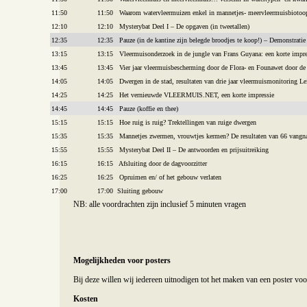
11:50
11:50 Waarom watervleermuizen enkel in mannetjes- meervleermuisbioto
12:10
12:10 Mysterybat Deel I – De opgaven (in tweetallen)
12:35
12:35 Pauze (in de kantine zijn belegde broodjes te koop!) – Demonstratie
13:15
13:15 Vleermuisonderzoek in de jungle van Frans Guyana: een korte impre
13:45
13:45 Vier jaar vleermuisbescherming door de Flora- en Founawet door de 
14:05
14:05 Dwergen in de stad, resultaten van drie jaar vleermuismonitoring Le
14:25
14:25 Het vernieuwde VLEERMUIS.NET, een korte impressie
14:45
14:45 Pauze (koffie en thee)
15:15
15:15 Hoe ruig is ruig? Trektellingen van ruige dwergen
15:35
15:35 Mannetjes zwermen, vrouwtjes kermen? De resultaten van 66 vangnac
15:55
15:55 Mysterybat Deel II – De antwoorden en prijsuitreiking
16:15
16:15 Afsluiting door de dagvoorzitter
16:25
16:25 Opruimen en/ of het gebouw verlaten
17:00
17:00 Sluiting gebouw
NB: alle voordrachten zijn inclusief 5 minuten vragen
Mogelijkheden voor posters
Bij deze willen wij iedereen uitnodigen tot het maken van een poster vo
Kosten