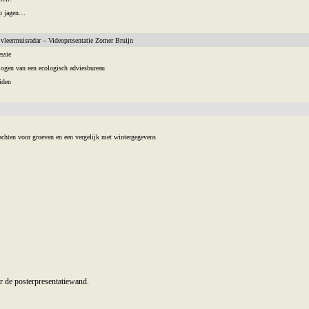
op jagen…
 vleermuisradar – Videopresentatie Zomer Bruijn
ssie
ogen van een ecologisch adviesbureau
iden
hten voor groeven en een vergelijk met wintergegevens
or de posterpresentatiewand.