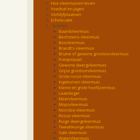
Hoe vleermuizen leven
Voedsel en jagen
Verblijfplaatsen
Echolocatie
Soorten
Baardvleermuis
Bechsteins vleermuis
Bosvleermuis
Brandt's vleermuis
Bruine of gewone grootoorvleermuis
Franjestaart
Gewone dwergvleermuis
Grijze grootoorvleermuis
Grote rosse vleermuis
Ingekorven vleermuis
Kleine en grote hoefijzerneus
Laatvlieger
Meervleermuis
Mopsvleermuis
Noordse vleermuis
Rosse vleermuis
Ruige dwergvleermuis
Tweekleurige vleermuis
Vale vleermuis
Watervleermuis