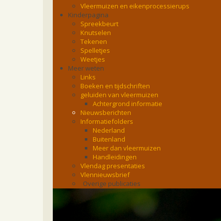
Vleermuizen en eikenprocessierups
Kinderpagina
Spreekbeurt
Knutselen
Tekenen
Spelletjes
Weetjes
Meer weten
Links
Boeken en tijdschriften
geluiden van vleermuizen
Achtergrond informatie
Nieuwsberichten
Informatiefolders
Nederland
Buitenland
Meer dan vleermuizen
Handleidingen
Vlendag presentaties
Vlennieuwsbrief
Overige publicaties
zoonose info (rabies, corona, etc)
rapporten
Handleiding
Overig