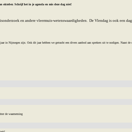
n oktober. Schrijf het in je agenda en mis deze dag niet!
isonderzoek en andere vleermuis-wetenswaardigheden. De Vlendag is ook een dag w
r in Nijmegen zijn. Ook dit jaar hebben we getracht een divers aanbod aan sprekers uit te nodigen. Naast de d
hter de waarneming
eit!