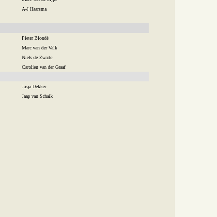
A-J Haarsma
Pieter Blondé
Marc van der Valk
Niels de Zwarte
Carolien van der Graaf
Jasja Dekker
Jaap van Schaik