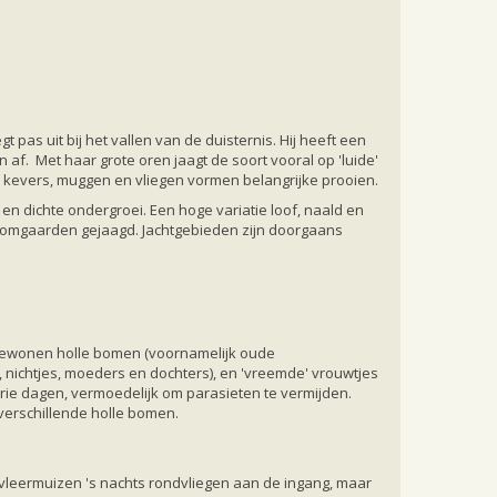
liegt pas uit bij het vallen van de duisternis. Hij heeft een
 af. Met haar grote oren jaagt de soort vooral op 'luide'
n, kevers, muggen en vliegen vormen belangrijke prooien.
n dichte ondergroei. Een hoge variatie loof, naald en
oomgaarden gejaagd. Jachtgebieden zijn doorgaans
 bewonen holle bomen (voornamelijk oude
 nichtjes, moeders en dochters), en 'vreemde' vrouwtjes
rie dagen, vermoedelijk om parasieten te vermijden.
verschillende holle bomen.
 vleermuizen 's nachts rondvliegen aan de ingang, maar