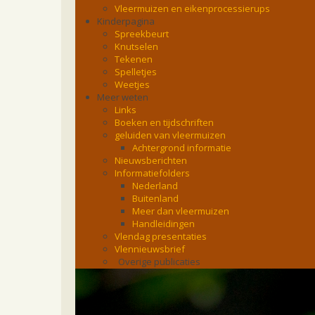
Vleermuizen en eikenprocessierups
Kinderpagina
Spreekbeurt
Knutselen
Tekenen
Spelletjes
Weetjes
Meer weten
Links
Boeken en tijdschriften
geluiden van vleermuizen
Achtergrond informatie
Nieuwsberichten
Informatiefolders
Nederland
Buitenland
Meer dan vleermuizen
Handleidingen
Vlendag presentaties
Vlennieuwsbrief
Overige publicaties
zoonose info (rabies, corona, etc)
rapporten
Handleiding
Overig