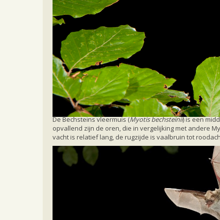
Home
Ecologie en soorten
Soorten
Bech
Bechsteins vleermuis
Uiterlijk
De Bechsteins vleermuis (
Myotis bechsteinii
) is een mid
opvallend zijn de oren, die in vergelijking met andere My
vacht is relatief lang, de rugzijde is vaalbruin tot roodac