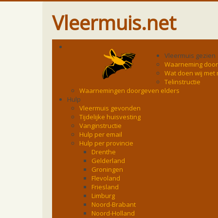
Vleermuis.net
Vleermuis gezien
Waarneming doo
Wat doen wij met
Telinstructie
Waarnemingen doorgeven elders
Hulp
Vleermuis gevonden
Tijdelijke huisvesting
Vanginstructie
Hulp per email
Hulp per provincie
Drenthe
Gelderland
Groningen
Flevoland
Friesland
Limburg
Noord-Brabant
Noord-Holland