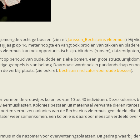
 gemengde vochtige bossen (zie ref:
Janssen_Bechsteins vleermuis
). Hij v
 Hij jaagt op 1-5 meter hoogte en vangt ook prooien van takken en bladeren
ns vleermuis kan ook opportunistisch zijn. Vlinders (rupsen), duizendpote
ht op behoud van oude, dode en zieke bomen, een grote structuurrijkdom e
tige greppels is van belang. Daarnaast wordt ook in parklandschap en b
 de verblijfplaats. (zie ook ref:
bechstein indicator voor oude bossen
).
er vormen de vrouwtjes kolonies van 10 tot 40 individuen. Deze kolonies
leermuiskasten. Kolonies bestaan uit maternaal verwante dieren (tantes,
soorten verhuizen kolonies van de Bechsteins vleermuis gemiddeld elke d
n later weer samenkomen. Eén kolonie is daardoor meestal verdeeld over 
ermuis in de nazomer voor overwinteringsplaatsen. Dit gedrag, waarbij de