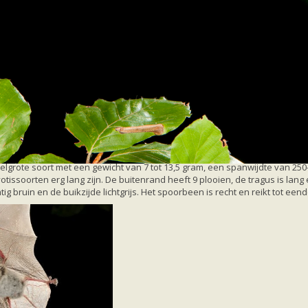
steins vleermuis
delgrote soort met een gewicht van 7 tot 13,5 gram, een spanwijdte van 
otissoorten erg lang zijn. De buitenrand heeft 9 plooien, de tragus is lang
htig bruin en de buikzijde lichtgrijs. Het spoorbeen is recht en reikt tot een