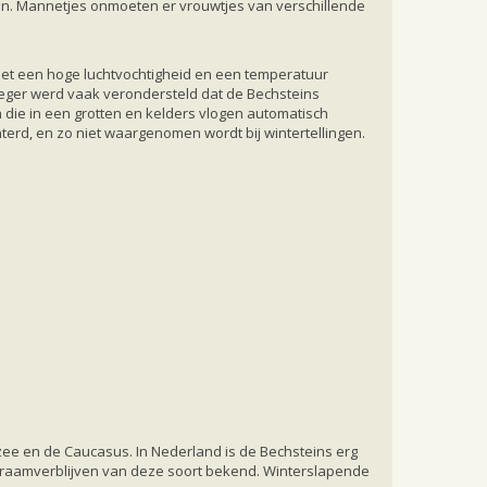
atsen. Mannetjes onmoeten er vrouwtjes van verschillende
met een hoge luchtvochtigheid en een temperatuur
roeger werd vaak verondersteld dat de Bechsteins
 die in een grotten en kelders vlogen automatisch
terd, en zo niet waargenomen wordt bij wintertellingen.
zee en de Caucasus. In Nederland is de Bechsteins erg
 kraamverblijven van deze soort bekend. Winterslapende