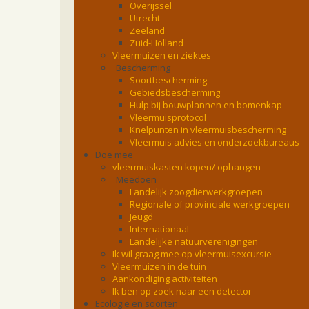
Overijssel
Utrecht
Zeeland
Zuid-Holland
Vleermuizen en ziektes
Bescherming
Soortbescherming
Gebiedsbescherming
Hulp bij bouwplannen en bomenkap
Vleermuisprotocol
Knelpunten in vleermuisbescherming
Vleermuis advies en onderzoekbureaus
Doe mee
vleermuiskasten kopen/ ophangen
Meedoen
Landelijk zoogdierwerkgroepen
Regionale of provinciale werkgroepen
Jeugd
Internationaal
Landelijke natuurverenigingen
Ik wil graag mee op vleermuisexcursie
Vleermuizen in de tuin
Aankondiging activiteiten
Ik ben op zoek naar een detector
Ecologie en soorten