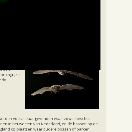
et een
rbruingrijze
t de
n worden vooral daar gevonden waar zowel beschut
uinen in het westen van Nederland, en de bossen op de
aagland op plaatsen waar oudere bossen of parken