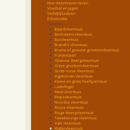
Hoe vleermuizen leven
Voedsel en jagen
Verblijfplaatsen
Echolocatie
Soorten
Baardvleermuis
Bechsteins vleermuis
Bosvleermuis
Brandt's vleermuis
Bruine of gewone grootoorvleermuis
Franjestaart
Gewone dwergvleermuis
Grijze grootoorvleermuis
Grote rosse vleermuis
Ingekorven vleermuis
Kleine en grote hoefijzerneus
Laatvlieger
Meervleermuis
Mopsvleermuis
Noordse vleermuis
Rosse vleermuis
Ruige dwergvleermuis
Tweekleurige vleermuis
Vale vleermuis
Watervleermuis