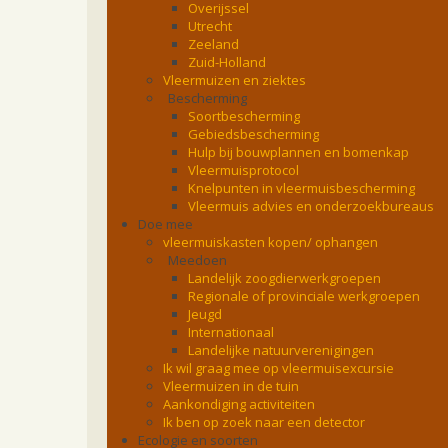
Overijssel
Utrecht
Zeeland
Zuid-Holland
Vleermuizen en ziektes
Bescherming
Soortbescherming
Gebiedsbescherming
Hulp bij bouwplannen en bomenkap
Vleermuisprotocol
Knelpunten in vleermuisbescherming
Vleermuis advies en onderzoekbureaus
Doe mee
vleermuiskasten kopen/ ophangen
Meedoen
Landelijk zoogdierwerkgroepen
Regionale of provinciale werkgroepen
Jeugd
Internationaal
Landelijke natuurverenigingen
Ik wil graag mee op vleermuisexcursie
Vleermuizen in de tuin
Aankondiging activiteiten
Ik ben op zoek naar een detector
Ecologie en soorten