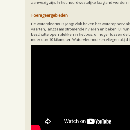
aanwezig zijn. In het noordwestelijke laagland worden
Foerageergebieden
De watervleermuis jaagt vlak boven het wateroppervlak v
vaarten, langzaam stromende rivieren en beken. Bij win
beschutte open plekken in het bos, of hoger tussen de 
meer dan 10 kilometer. Watervleermuizen vliegen alti