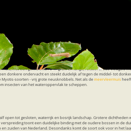
rvleermuis
eermuis, met een gewicht van 8-17 gram en lange, relatief brede vleugels m
t een donkere ondervacht en steekt duidelijk af tegen de middel- tot donke
e Myotis-soorten - vrij grote neusknobbels. Net als de
meervleermuis
heef
 om insecten van het wateroppervlak te scheppen.
f open tot gesloten, waterrijk en bosrijk landschap. Grotere dichthede
 verspreiding toont een duidelijke binding met de oudere bossen in de d
n en zuiden van Nederland. Desondanks komt de soort ook voor in het l