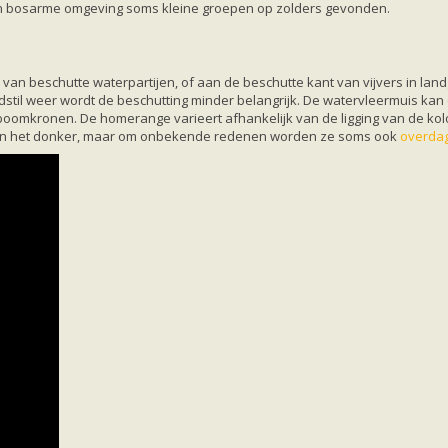
 in bosarme omgeving soms kleine groepen op zolders gevonden.
an beschutte waterpartijen, of aan de beschutte kant van vijvers in land
dstil weer wordt de beschutting minder belangrijk. De watervleermuis kan
boomkronen. De homerange varieert afhankelijk van de ligging van de kolo
jd in het donker, maar om onbekende redenen worden ze soms ook
overda