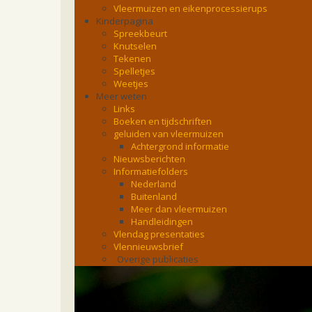
Vleermuizen en eikenprocessierups
Kinderpagina
Spreekbeurt
Knutselen
Tekenen
Spelletjes
Weetjes
Meer weten
Links
Boeken en tijdschriften
geluiden van vleermuizen
Achtergrond informatie
Nieuwsberichten
Informatiefolders
Nederland
Buitenland
Meer dan vleermuizen
Handleidingen
Vlendag presentaties
Vlennieuwsbrief
Overige publicaties
zoonose info (rabies, corona, etc)
rapporten
Handleiding
Overig