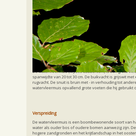
Home
Ecologie en soorten
Soorten
Wate
Watervleermuis
Uiterlijk
De watervleermuis (
Myotis daubentoni
) is een grote vl
spanwijdte van 20 tot 30 cm. De buikvacht is grijswit me
rugvacht. De snuit is bruin met - in verhouding tot ander
watervleermuis opvallend grote voeten die hij gebruikt
Verspreiding
De watervleermuis is een boombewonende soort van hal
water als ouder bos of oudere bomen aanwezig zijn. De
hogere zandgronden en het krijtlandschap in het ooste