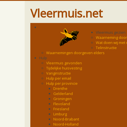
Vleermuis.net
Vleermuis gezien
Waarneming doo
Wat doen wij met
Telinstructie
Waarnemingen doorgeven elders
Hulp
Vleermuis gevonden
Tijdelijke huisvesting
Vanginstructie
Hulp per email
Hulp per provincie
Drenthe
Gelderland
Groningen
Flevoland
Friesland
Limburg
Noord-Brabant
Noord-Holland