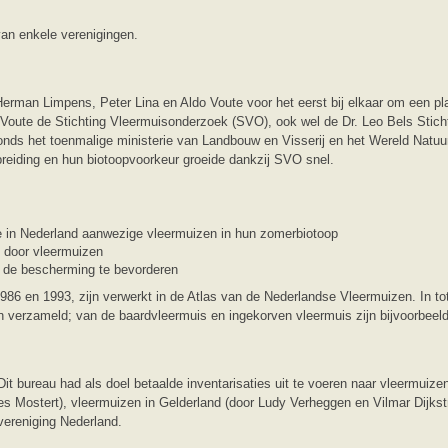
van enkele verenigingen.
man Limpens, Peter Lina en Aldo Voute voor het eerst bij elkaar om een pla
n Voute de Stichting Vleermuisonderzoek (SVO), ook wel de Dr. Leo Bels Stic
onds het toenmalige ministerie van Landbouw en Visserij en het Wereld Natuu
reiding en hun biotoopvoorkeur groeide dankzij SVO snel.
e in Nederland aanwezige vleermuizen in hun zomerbiotoop
p door vleermuizen
 de bescherming te bevorderen
986 en 1993, zijn verwerkt in de Atlas van de Nederlandse Vleermuizen. In tot
en verzameld; van de baardvleermuis en ingekorven vleermuis zijn bijvoorbeel
it bureau had als doel betaalde inventarisaties uit te voeren naar vleermuize
es Mostert), vleermuizen in Gelderland (door Ludy Verheggen en Vilmar Dijkst
ereniging Nederland.