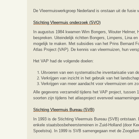
De Vleermuiswerkgroep Nederland is onstaan uit de fusie 
Stichting Vleermuis onderzoek (SVO)
In augustus 1984 kwamen Wim Bongers, Wouter Helmer, Her
bespreken. Uiteindelijk richtten Bongers, Limpens, Lina e
mogelijk te maken. Met subsidies van het Prins Bernard F
Atlas Project (VAP). De kennis van vleermuizen, hun versp
Het VAP had de volgende doelen:
Uitvoeren van een systematische inventarisatie van d
Verkrijgen van inzicht in het gebruik van het landscha
Verkrijgen van meer aandacht voor vleermuizen om zo
Alle gegevens verzameld tijdens het VAP project, tussen 1
soorten zijn tijdens het atlasproject evenveel waarneming
Stichting Vleermuis Bureau (SVB)
In 1993 is de Stichting Vleermuis Bureau (SVB) ontstaan. D
enkele staatsbosbeheersterreinen in Zuid-Holland (door Ke
Spoelstra). In 1999 is SVB samengegaan met de Zoogdierv