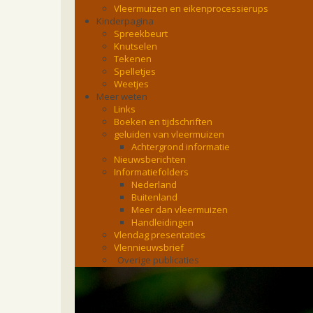
Vleermuizen en eikenprocessierups
Kinderpagina
Spreekbeurt
Knutselen
Tekenen
Spelletjes
Weetjes
Meer weten
Links
Boeken en tijdschriften
geluiden van vleermuizen
Achtergrond informatie
Nieuwsberichten
Informatiefolders
Nederland
Buitenland
Meer dan vleermuizen
Handleidingen
Vlendag presentaties
Vlennieuwsbrief
Overige publicaties
zoonose info (rabies, corona, etc)
rapporten
Handleiding
Overig