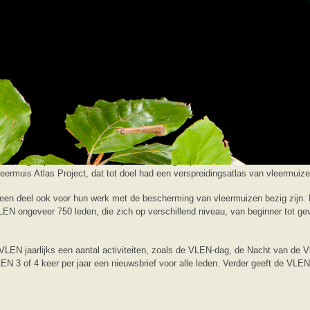
Footer
Over ons
De VLEN
nd
iswerkgroep Nederland (VLEN). Deze werkgroep is een onderdeel van de Zoo
ermuis Atlas Project, dat tot doel had een verspreidingsatlas van vleermuiz
n een deel ook voor hun werk met de bescherming van vleermuizen bezig zijn.
N ongeveer 750 leden, die zich op verschillend niveau, van beginner tot gev
 VLEN jaarlijks een aantal activiteiten, zoals de VLEN-dag, de Nacht van de V
N 3 of 4 keer per jaar een nieuwsbrief voor alle leden. Verder geeft de VLEN 