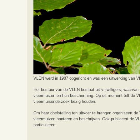
Home
Hulp
Hulp per provincie
Utrecht
De VLEN
Over vleermuis.net en de Vleermuiswerkgroep Nederla
Deze website is gemaakt door het bestuur van de Vleermu
VLEN werd in 1987 opgericht en was een uitwerking van Vle
Het bestuur van de VLEN bestaat uit vrijwilligers, waarva
vleermuizen en hun bescherming. Op dit moment telt de VLE
vleermuisonderzoek bezig houden.
Om haar doelstelling ten uitvoer te brengen organiseert de
vleermuizen hanteren en beschrijven. Ook publiceert de VLE
particulieren.