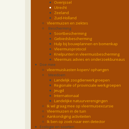
Overijssel
Utrecht
Zeeland
Zuid-Holland
Vleermuizen en ziektes
Bescherming
Soortbescherming
Gebiedsbescherming
Hulp bij bouwplannen en bomenkap
Vleermuisprotocol
Knelpunten in vleermuisbescherming
Vleermuis advies en onderzoekbureaus
Doe mee
vleermuiskasten kopen/ ophangen
Meedoen
Landelijk zoogdierwerkgroepen
Regionale of provinciale werkgroepen
Jeugd
Internationaal
Landelijke natuurverenigingen
Ik wil graag mee op vleermuisexcursie
Vleermuizen in de tuin
Aankondiging activiteiten
Ik ben op zoek naar een detector
Ecologie en soorten