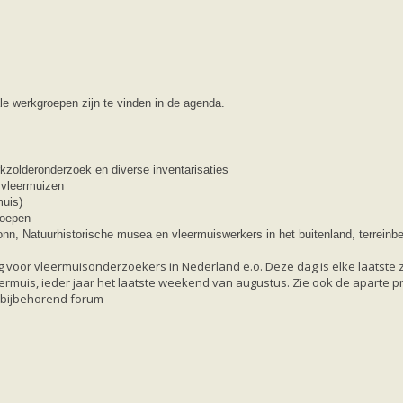
le werkgroepen zijn te vinden in de agenda.
kzolderonderzoek en diverse inventarisaties
 vleermuizen
muis)
roepen
 Natuurhistorische musea en vleermuiswerkers in het buitenland, terreinbe
ag voor vleermuisonderzoekers in Nederland e.o. Deze dag is elke laatste 
rmuis, ieder jaar het laatste weekend van augustus. Zie ook de aparte p
bijbehorend forum