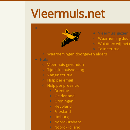
Vleermuis.net
Vleermuis gezien
Waarneming doo
Wat doen wij met
Telinstructie
Waarnemingen doorgeven elders
Hulp
Vleermuis gevonden
Tijdelijke huisvesting
Vanginstructie
Hulp per email
Hulp per provincie
Drenthe
Gelderland
Groningen
Flevoland
Friesland
Limburg
Noord-Brabant
Noord-Holland