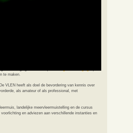
gdiervereniging Nederland (
www.zoogdiervereniging.nl
). De
en te maken.
 De VLEN heeft als doel de bevordering van kennis over
orderde, als amateur of als professional, met
leermuis, landelijke meervleermuistelling en de cursus
voorlichting en adviezen aan verschillende instanties en