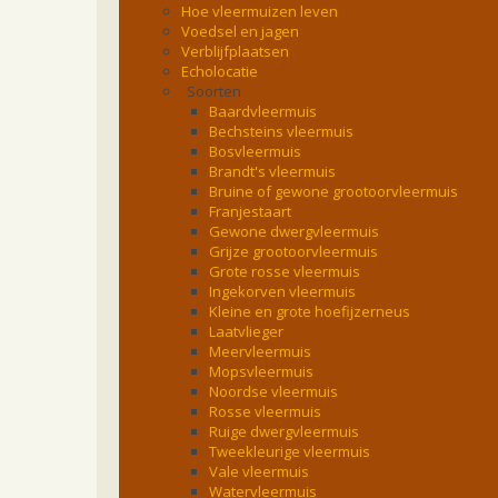
Hoe vleermuizen leven
Voedsel en jagen
Verblijfplaatsen
Echolocatie
Soorten
Baardvleermuis
Bechsteins vleermuis
Bosvleermuis
Brandt's vleermuis
Bruine of gewone grootoorvleermuis
Franjestaart
Gewone dwergvleermuis
Grijze grootoorvleermuis
Grote rosse vleermuis
Ingekorven vleermuis
Kleine en grote hoefijzerneus
Laatvlieger
Meervleermuis
Mopsvleermuis
Noordse vleermuis
Rosse vleermuis
Ruige dwergvleermuis
Tweekleurige vleermuis
Vale vleermuis
Watervleermuis