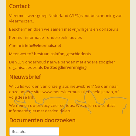
Ruige dwergvleermuis
Contact
Tweekleurige vleermuis
Vale vleermuis
Vleermuiswerkgroep Nederland (VLEN) voor bescherming van
Watervleermuis
vleermuizen..
Vleermuizen en eikenprocessierups
Beschermen doen we samen met vrijwilligers en donateurs
Kinderpagina
Spreekbeurt
Kennis - informatie - onderzoek -advies
Knutselen
Contact:
Tekenen
info@vleermuis.net
Spelletjes
Meer weten?
bestuur
,
colofon
,
geschiedenis
Weetjes
De VLEN onderhoud nauwe banden met andere zoogdier
Meer weten
organisaties zoals
Links
De Zoogdiervereniging
Boeken en tijdschriften
Nieuwsbrief
geluiden van vleermuizen
Achtergrond informatie
Wilt u lid worden van onze gratis nieuwsbrief? Ga dan naar
Nieuwsberichten
onze andere site,
www.meervleermuis.nl
en meld je aan, of
Informatiefolders
volg deze
link
Nederland
We nemen uw privacy zeer serieus. We zullen uw contact
Buitenland
informatie niet met derden delen.
Meer dan vleermuizen
Handleidingen
Documenten doorzoeken
Vlendag presentaties
Vlennieuwsbrief
Overige publicaties