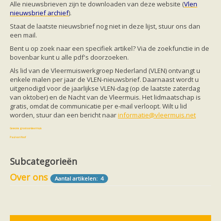
Vleermuizen in de tuin
Alle nieuwsbrieven zijn te downloaden
van deze website (
Vlen
Aankondiging activiteiten
nieuwsbrief archief
).
Ik ben op zoek naar een detector
Staat de laatste nieuwsbrief nog niet in deze lijst, stuur ons dan
Ecologie en soorten
een mail.
Hoe vleermuizen leven
Voedsel en jagen
Bent u op zoek naar een specifiek artikel? Via de zoekfunctie in de
Verblijfplaatsen
bovenbar kunt u alle pdf's doorzoeken.
Echolocatie
Als lid van de Vleermuiswerkgroep Nederland (VLEN) ontvangt u
Soorten
enkele malen per jaar de VLEN-nieuwsbrief. Daarnaast wordt u
Baardvleermuis
uitgenodigd voor de jaarlijkse VLEN-dag (op de laatste zaterdag
Bechsteins vleermuis
van oktober) en de Nacht van de Vleermuis. Het lidmaatschap is
Bosvleermuis
gratis, omdat de communicatie per e-mail verloopt. Wilt u lid
Brandt's vleermuis
worden, stuur dan een bericht naar
informatie@vleermuis.net
Bruine of gewone grootoorvleermuis
Franjestaart
Gewone grootoorvleermuis
Gewone dwergvleermuis
Paul van Hoof
Grijze grootoorvleermuis
Grote rosse vleermuis
Subcategorieën
Ingekorven vleermuis
Kleine en grote hoefijzerneus
Over ons
Aantal artikelen: 4
Laatvlieger
Meervleermuis
Mopsvleermuis
Noordse vleermuis
Rosse vleermuis