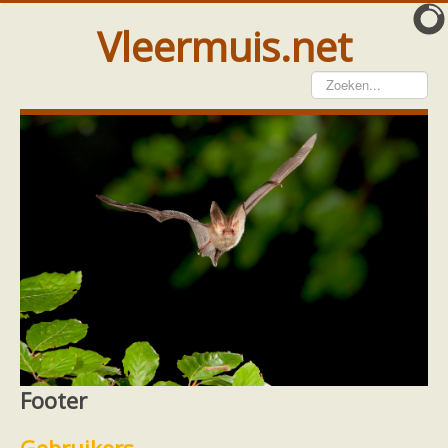
Vleermuis.net
Vleermuis gezien
Waarneming doorgeven
Wat doen wij met meldingen
Telinstructie
Waarnemingen doorgeven elders
Hulp
Vleermuis gevonden
Tijdelijke huisvesting
Vanginstructie
Hulp per email
Home
Hulp
Hulp per provincie
Utrecht
Footer
Hulp per provincie
Drenthe
Footer
Gelderland
Groningen
Flevoland