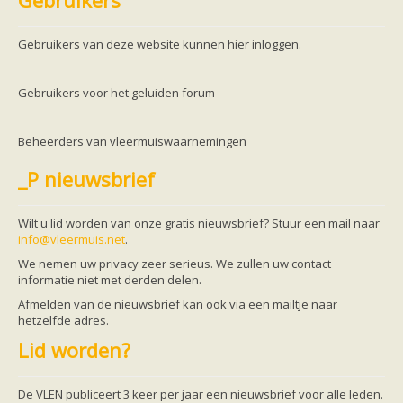
Gebruikers
Friesland
Limburg
Noord-Brabant
Gebruikers van deze website kunnen hier inloggen.
Noord-Holland
Overijssel
Utrecht
Gebruikers voor het geluiden forum
Zeeland
Zuid-Holland
Vleermuizen en ziektes
Beheerders van vleermuiswaarnemingen
Bescherming
Soortbescherming
_P nieuwsbrief
Gebiedsbescherming
Hulp bij bouwplannen en bomenkap
Vleermuisprotocol
Wilt u lid worden van onze gratis nieuwsbrief? Stuur een mail naar
Knelpunten in vleermuisbescherming
info@vleermuis.net
.
Vleermuis advies en onderzoekbureaus
Doe mee
We nemen uw privacy zeer serieus. We zullen uw contact
vleermuiskasten kopen/ ophangen
informatie niet met derden delen.
Meedoen
Afmelden van de nieuwsbrief kan ook via een mailtje naar
Landelijk zoogdierwerkgroepen
hetzelfde adres.
Regionale of provinciale werkgroepen
Jeugd
Lid worden?
Internationaal
Landelijke natuurverenigingen
Ik wil graag mee op vleermuisexcursie
De VLEN publiceert 3 keer per jaar een nieuwsbrief voor alle leden.