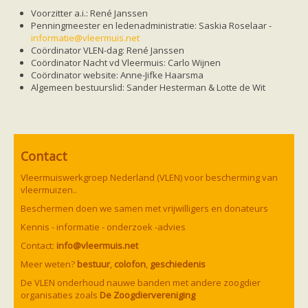
Friesland
Voorzitter a.i.: René Janssen
Limburg
Penningmeester en ledenadministratie: Saskia Roselaar -
Noord-Brabant
informatie@vleermuis.net
Noord-Holland
Coördinator VLEN-dag:
René
Janssen
Overijssel
Coördinator Nacht vd Vleermuis: Carlo Wijnen
Utrecht
Co
ö
rdinator
website:
Anne-Jifke
Haarsma
Zeeland
Algemeen bestuurslid: Sander Hesterman & Lotte de Wit
Zuid-Holland
Vleermuizen en ziektes
Bescherming
Soortbescherming
Gebiedsbescherming
Hulp bij bouwplannen en bomenkap
Contact
Vleermuisprotocol
Knelpunten in vleermuisbescherming
Vleermuiswerkgroep Nederland (VLEN) voor bescherming van
Vleermuis advies en onderzoekbureaus
vleermuizen..
Doe mee
Beschermen doen we samen met vrijwilligers en donateurs
vleermuiskasten kopen/ ophangen
Meedoen
Kennis - informatie - onderzoek -advies
Landelijk zoogdierwerkgroepen
Contact:
info@vleermuis.net
Regionale of provinciale werkgroepen
Jeugd
Meer weten?
bestuur
,
colofon
,
geschiedenis
Internationaal
De VLEN onderhoud nauwe banden met andere zoogdier
Landelijke natuurverenigingen
organisaties zoals
De Zoogdiervereniging
Ik wil graag mee op vleermuisexcursie