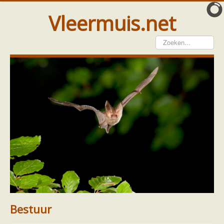
Vleermuis.net
Vleermuis gezien
Waarneming doorgeven
Wat doen wij met meldingen
Telinstructie
Waarnemingen doorgeven elders
Hulp
Vleermuis gevonden
Tijdelijke huisvesting
Vanginstructie
Hulp per email
Home
Ecologie en soorten
Soorten
Hulp per provincie
Rosse vleermuis
Footer
Over ons
Bestuur
Drenthe
Gelderland
Bestuur
Groningen
Flevoland