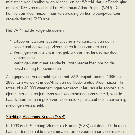
ministerie van Landbouw en Visserij en het Wereld Natuur Fonds ging
zoonose info (rabies, corona, etc)
rapporten
men in 1986 van start met het Vleermuis Atlas Project (VAP). De
Handleiding
kennis van vleermuizen, hun verspreiding en hun biotoopvoorkeur
Overig
groeide dankzij SVO snel.
Video beelden
Forum
Het VAP had de volgende doelen:
Naar het forum
Uitvoeren van een systematische inventarisatie van de in
Nederland aanwezige vleermuizen in hun zomerbiotoop
Verkrijgen van inzicht in het gebruik van het landschap door
vleermuizen
Verkrijgen van meer aandacht voor vleermuizen om zo de
bescherming te bevorderen
Alle gegevens verzameld tijdens het VAP project, tussen 1986 en
1993, zijn verwerkt in de Atlas van de Nederlandse Vleermuizen. In
totaal zijn 46,000 waarnemingen verwerkt. Niet van alle soorten zijn
tijdens het atlasproject evenveel waarnemingen verzameld; van de
baardvleermuis en ingekorven vleermuis zijn bijvoorbeeld zeer weinig
meldingen verzameld.
Stichting Vleermuis Bureau (SVB)
In 1993 is de Stichting Vleermuis Bureau (SVB) ontstaan. Dit bureau
had als doel betaalde inventarisaties uit te voeren naar vleermuizen.