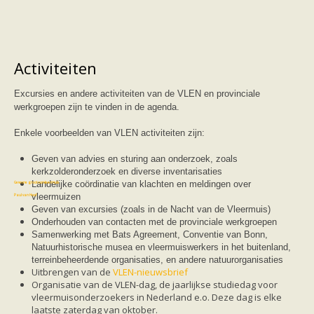
Vleermuizen in de tuin
Aankondiging activiteiten
Ik ben op zoek naar een detector
Ecologie en soorten
Hoe vleermuizen leven
Activiteiten
Voedsel en jagen
Verblijfplaatsen
Echolocatie
Excursies en andere activiteiten van de VLEN en provinciale
Soorten
werkgroepen zijn te vinden in de agenda.
Baardvleermuis
Bechsteins vleermuis
Enkele voorbeelden van VLEN activiteiten zijn:
Bosvleermuis
Brandt's vleermuis
Geven van advies en sturing aan onderzoek, zoals
Bruine of gewone grootoorvleermuis
kerkzolderonderzoek en diverse inventarisaties
Franjestaart
Landelijke coördinatie van klachten en meldingen over
Gewone grootoorvleermuis
Gewone dwergvleermuis
vleermuizen
Paul van Hoof
Grijze grootoorvleermuis
Geven van excursies (zoals in de Nacht van de Vleermuis)
Grote rosse vleermuis
Onderhouden van contacten met de provinciale werkgroepen
Ingekorven vleermuis
Samenwerking met Bats Agreement, Conventie van Bonn,
Kleine en grote hoefijzerneus
Natuurhistorische musea en vleermuiswerkers in het buitenland,
Laatvlieger
terreinbeheerdende organisaties, en andere natuurorganisaties
Meervleermuis
Uitbrengen van de
VLEN-nieuwsbrief
Mopsvleermuis
Organisatie van de VLEN-dag, de jaarlijkse studiedag voor
Noordse vleermuis
vleermuisonderzoekers in Nederland e.o. Deze dag is elke
Rosse vleermuis
laatste zaterdag van oktober.