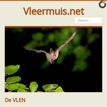
Vleermuis.net
Vleermuis gezien
Waarneming doorgeven
Wat doen wij met meldingen
Telinstructie
Waarnemingen doorgeven elders
Hulp
Vleermuis gevonden
Tijdelijke huisvesting
Vanginstructie
Hulp per email
Home
Ecologie en soorten
Soorten
Hulp per provincie
Kleine en grote hoefijzerneus
Footer
Over ons
De VLEN
Drenthe
Gelderland
De VLEN
Groningen
Flevoland