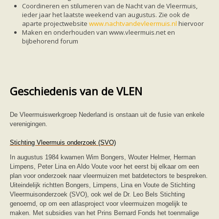
Ruige dwergvleermuis
Coordineren en stilumeren van de Nacht van de Vleermuis,
Tweekleurige vleermuis
ieder jaar het laatste weekend van augustus. Zie ook de
Vale vleermuis
aparte projectwebsite
www.nachtvandevleermuis.nl
hiervoor
Watervleermuis
Maken en onderhouden van www.vleermuis.net en
Vleermuizen en eikenprocessierups
bijbehorend forum
Kinderpagina
Spreekbeurt
Knutselen
Tekenen
Spelletjes
Geschiedenis van de VLEN
Weetjes
Meer weten
Links
De Vleermuiswerkgroep Nederland is onstaan uit de fusie van enkele
Boeken en tijdschriften
verenigingen.
geluiden van vleermuizen
Achtergrond informatie
Stichting Vleermuis onderzoek (SVO)
Nieuwsberichten
Informatiefolders
In augustus 1984 kwamen Wim Bongers, Wouter Helmer, Herman
Nederland
Limpens, Peter Lina en Aldo Voute voor het eerst bij elkaar om een
Buitenland
plan voor onderzoek naar vleermuizen met batdetectors te bespreken.
Meer dan vleermuizen
Uiteindelijk richtten Bongers, Limpens, Lina en Voute de Stichting
Handleidingen
Vleermuisonderzoek (SVO), ook wel de Dr. Leo Bels Stichting
Vlendag presentaties
genoemd, op om een atlasproject voor vleermuizen mogelijk te
Vlennieuwsbrief
maken. Met subsidies van het Prins Bernard Fonds het toenmalige
Overige publicaties