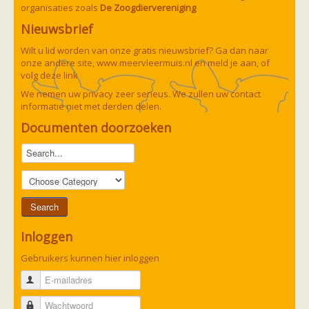
organisaties zoals
De Zoogdiervereniging
Nieuwsbrief
Wilt u lid worden van onze gratis nieuwsbrief? Ga dan naar
onze andere site,
www.meervleermuis.nl
en meld je aan, of
volg deze
link
We nemen uw privacy zeer serieus. We zullen uw contact
informatie niet met derden delen.
Documenten doorzoeken
Inloggen
Gebruikers kunnen hier inloggen
E-mailadres
Wachtwoord