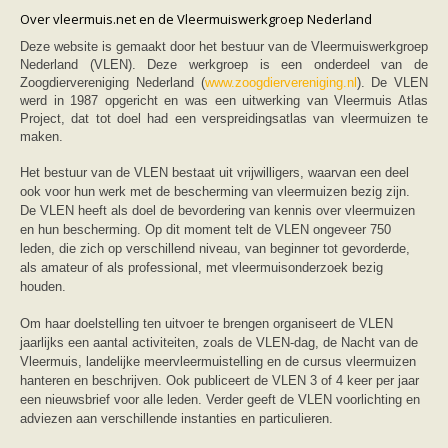
Friesland
Over vleermuis.net en de Vleermuiswerkgroep Nederland
Limburg
Noord-Brabant
Deze website is gemaakt door het bestuur van de Vleermuiswerkgroep
Noord-Holland
Nederland (VLEN). Deze werkgroep is een onderdeel van de
Overijssel
Zoogdiervereniging Nederland (
www.zoogdiervereniging.nl
). De VLEN
Utrecht
werd in 1987 opgericht en was een uitwerking van Vleermuis Atlas
Zeeland
Project, dat tot doel had een verspreidingsatlas van vleermuizen te
Zuid-Holland
maken.
Vleermuizen en ziektes
Bescherming
Het bestuur van de VLEN bestaat uit vrijwilligers, waarvan een deel
Soortbescherming
ook voor hun werk met de bescherming van vleermuizen bezig zijn.
Gebiedsbescherming
De VLEN heeft als doel de bevordering van kennis over vleermuizen
Hulp bij bouwplannen en bomenkap
en hun bescherming. Op dit moment telt de VLEN ongeveer 750
Vleermuisprotocol
leden, die zich op verschillend niveau, van beginner tot gevorderde,
Knelpunten in vleermuisbescherming
als amateur of als professional, met vleermuisonderzoek bezig
Vleermuis advies en onderzoekbureaus
houden.
Doe mee
vleermuiskasten kopen/ ophangen
Om haar doelstelling ten uitvoer te brengen organiseert de VLEN
Meedoen
jaarlijks een aantal activiteiten, zoals de VLEN-dag, de Nacht van de
Landelijk zoogdierwerkgroepen
Regionale of provinciale werkgroepen
Vleermuis, landelijke meervleermuistelling en de cursus vleermuizen
Jeugd
hanteren en beschrijven. Ook publiceert de VLEN 3 of 4 keer per jaar
Internationaal
een nieuwsbrief voor alle leden. Verder geeft de VLEN voorlichting en
Landelijke natuurverenigingen
adviezen aan verschillende instanties en particulieren.
Ik wil graag mee op vleermuisexcursie