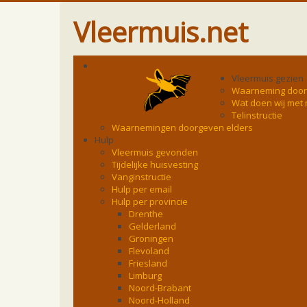
Vleermuis.net
Vleermuis gezien
Waarneming doo
Wat doen wij met
Telinstructie
Waarnemingen doorgeven elders
Hulp
Vleermuis gevonden
Tijdelijke huisvesting
Vanginstructie
Hulp per email
Hulp per provincie
Drenthe
Gelderland
Groningen
Flevoland
Friesland
Limburg
Noord-Brabant
Noord-Holland