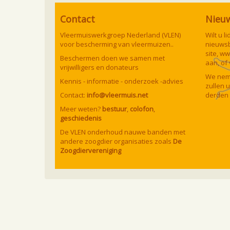
Contact
Nieu
Vleermuiswerkgroep Nederland (VLEN)
Wilt u 
voor bescherming van vleermuizen..
nieuwsb
site,
ww
Beschermen doen we samen met
aan, of
vrijwilligers en donateurs
We neme
Kennis - informatie - onderzoek -advies
zullen 
Contact:
info@vleermuis.net
derden 
Meer weten?
bestuur
,
colofon
,
geschiedenis
De VLEN onderhoud nauwe banden met
andere zoogdier organisaties zoals
De
Zoogdiervereniging