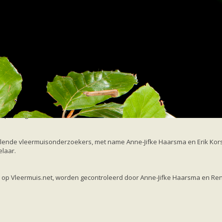
dt's vleermuis
Footer
Over ons
Colofon
rplus-eighteenI'.
lende vleermuisonderzoekers, met name Anne-Jifke Haarsma en Erik Korste
elaar.
k op Vleermuis.net, worden gecontroleerd door Anne-Jifke Haarsma en Re