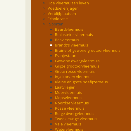
Hoe vleermuizen leven
Voedsel en jagen
Verblijfplaatsen
Echolocatie
Soorten
Baardvleermuis
Bechsteins vleermuis
Bosvleermuis
Brandt's vleermuis
Bruine of gewone grootoorvleermuis
Franjestaart
Gewone dwergvleermuis
Grijze grootoorvleermuis
Grote rosse vleermuis
Ingekorven vleermuis
Kleine en grote hoefijzerneus
Laatvlieger
Meervleermuis
Mopsvleermuis
Noordse vleermuis
Rosse vleermuis
Ruige dwergvleermuis
Tweekleurige vleermuis
Vale vleermuis
Watervleermuis