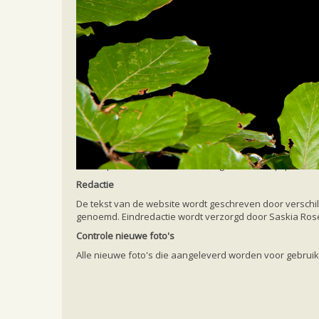
Home
Ecologie en soorten
Soorten
Bran
Colofon
Webdesign
De template van deze website is gebaseerd op 'protosta
Redactie
De tekst van de website wordt geschreven door verschil
genoemd. Eindredactie wordt verzorgd door Saskia Ros
Controle nieuwe foto's
Alle nieuwe foto's die aangeleverd worden voor gebrui