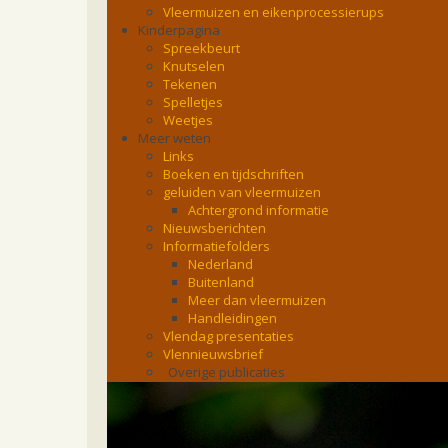
Vleermuizen en eikenprocessierups
Kinderpagina
Spreekbeurt
Knutselen
Tekenen
Spelletjes
Weetjes
Meer weten
Links
Boeken en tijdschriften
geluiden van vleermuizen
Achtergrond informatie
Nieuwsberichten
Informatiefolders
Nederland
Buitenland
Meer dan vleermuizen
Handleidingen
Vlendag presentaties
Vlennieuwsbrief
Overige publicaties
zoonose info (rabies, corona, etc)
rapporten
Handleiding
Overig