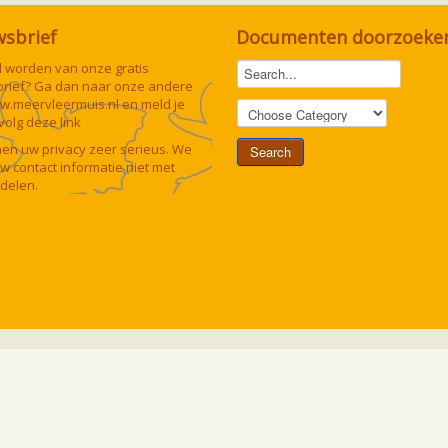
wsbrief
Documenten doorzoeke
lid worden van onze gratis
rief? Ga dan naar onze andere
w.meervleermuis.nl
en meld je
 volg deze
link
n uw privacy zeer serieus. We
uw contact informatie niet met
delen.