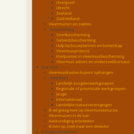
Overijssel
Utrecht
Zeeland
Zuid-Holland
Vleermuizen en ziektes
Bescherming
Soortbescherming
Gebiedsbescherming
Hulp bij bouwplannen en bomenkap
Vleermuisprotocol
Knelpunten in vleermuisbescherming
Vleermuis advies en onderzoekbureaus
Doe mee
vleermuiskasten kopen/ ophangen
Meedoen
Landelijk zoogdierwerkgroepen
Regionale of provinciale werkgroepen
Jeugd
Internationaal
Landelijke natuurverenigingen
Ik wil graag mee op vleermuisexcursie
Vleermuizen in de tuin
Aankondiging activiteiten
Ik ben op zoek naar een detector
Ecologie en soorten