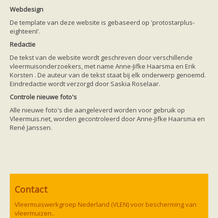
Friesland
Webdesign
Limburg
Noord-Brabant
De template van deze website is gebaseerd op 'protostarplus-
Noord-Holland
eighteenI'.
Overijssel
Redactie
Utrecht
Zeeland
De tekst van de website wordt geschreven door verschillende
Zuid-Holland
vleermuisonderzoekers, met name Anne-Jifke Haarsma en Erik
Vleermuizen en ziektes
Korsten . De auteur van de tekst staat bij elk onderwerp genoemd.
Bescherming
Eindredactie wordt verzorgd door Saskia Roselaar.
Soortbescherming
Controle nieuwe foto's
Gebiedsbescherming
Hulp bij bouwplannen en bomenkap
Alle nieuwe foto's die aangeleverd worden voor gebruik op
Vleermuisprotocol
Vleermuis.net, worden gecontroleerd door Anne-Jifke Haarsma en
Knelpunten in vleermuisbescherming
René Janssen.
Vleermuis advies en onderzoekbureaus
Doe mee
vleermuiskasten kopen/ ophangen
Meedoen
Landelijk zoogdierwerkgroepen
Regionale of provinciale werkgroepen
Jeugd
Contact
Internationaal
Landelijke natuurverenigingen
Vleermuiswerkgroep Nederland (VLEN) voor bescherming van
Ik wil graag mee op vleermuisexcursie
vleermuizen..