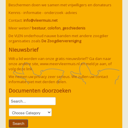
Vleermuizen in de tuin
Beschermen doen we samen met vrijwilligers en donateurs
Aankondiging activiteiten
Ik ben op zoek naar een detector
Kennis - informatie - onderzoek -advies
Ecologie en soorten
Contact:
info@vleermuis.net
Hoe vleermuizen leven
Voedsel en jagen
Meer weten?
bestuur
,
colofon
,
geschiedenis
Verblijfplaatsen
De VLEN onderhoud nauwe banden met andere zoogdier
Echolocatie
organisaties zoals
De Zoogdiervereniging
Soorten
Baardvleermuis
Nieuwsbrief
Bechsteins vleermuis
Bosvleermuis
Wilt u lid worden van onze gratis nieuwsbrief? Ga dan naar
Brandt's vleermuis
onze andere site,
www.meervleermuis.nl
en meld je aan, of
Bruine of gewone grootoorvleermuis
volg deze
link
Franjestaart
Gewone grootoorvleermuis
We nemen uw privacy zeer serieus. We zullen uw contact
Gewone dwergvleermuis
Paul van Hoof
informatie niet met derden delen.
Grijze grootoorvleermuis
Grote rosse vleermuis
Documenten doorzoeken
Ingekorven vleermuis
Kleine en grote hoefijzerneus
Laatvlieger
Meervleermuis
Mopsvleermuis
Noordse vleermuis
Rosse vleermuis