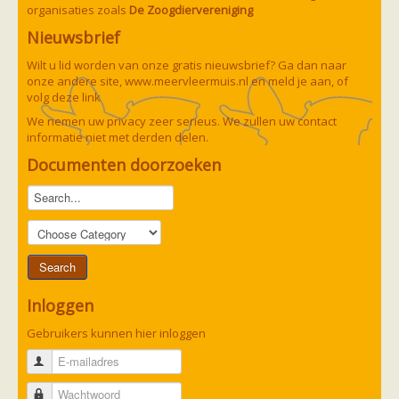
organisaties zoals
De Zoogdiervereniging
Nieuwsbrief
Wilt u lid worden van onze gratis nieuwsbrief? Ga dan naar
onze andere site,
www.meervleermuis.nl
en meld je aan, of
volg deze
link
We nemen uw privacy zeer serieus. We zullen uw contact
informatie niet met derden delen.
Documenten doorzoeken
Inloggen
Gebruikers kunnen hier inloggen
E-mailadres
Wachtwoord