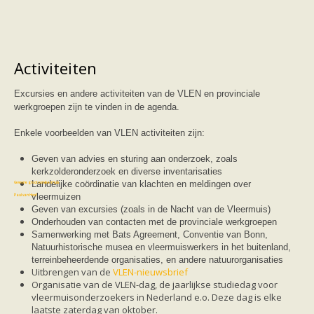
Vleermuizen in de tuin
Aankondiging activiteiten
Ik ben op zoek naar een detector
Ecologie en soorten
Hoe vleermuizen leven
Activiteiten
Voedsel en jagen
Verblijfplaatsen
Echolocatie
Excursies en andere activiteiten van de VLEN en provinciale
Soorten
werkgroepen zijn te vinden in de agenda.
Baardvleermuis
Bechsteins vleermuis
Enkele voorbeelden van VLEN activiteiten zijn:
Bosvleermuis
Brandt's vleermuis
Geven van advies en sturing aan onderzoek, zoals
Bruine of gewone grootoorvleermuis
kerkzolderonderzoek en diverse inventarisaties
Franjestaart
Landelijke coördinatie van klachten en meldingen over
Gewone grootoorvleermuis
Gewone dwergvleermuis
vleermuizen
Paul van Hoof
Grijze grootoorvleermuis
Geven van excursies (zoals in de Nacht van de Vleermuis)
Grote rosse vleermuis
Onderhouden van contacten met de provinciale werkgroepen
Ingekorven vleermuis
Samenwerking met Bats Agreement, Conventie van Bonn,
Kleine en grote hoefijzerneus
Natuurhistorische musea en vleermuiswerkers in het buitenland,
Laatvlieger
terreinbeheerdende organisaties, en andere natuurorganisaties
Meervleermuis
Uitbrengen van de
VLEN-nieuwsbrief
Mopsvleermuis
Organisatie van de VLEN-dag, de jaarlijkse studiedag voor
Noordse vleermuis
vleermuisonderzoekers in Nederland e.o. Deze dag is elke
Rosse vleermuis
laatste zaterdag van oktober.