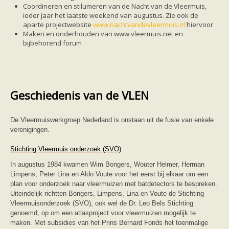
Ruige dwergvleermuis
Coordineren en stilumeren van de Nacht van de Vleermuis,
Tweekleurige vleermuis
ieder jaar het laatste weekend van augustus. Zie ook de
Vale vleermuis
aparte projectwebsite
www.nachtvandevleermuis.nl
hiervoor
Watervleermuis
Maken en onderhouden van www.vleermuis.net en
Vleermuizen en eikenprocessierups
bijbehorend forum
Kinderpagina
Spreekbeurt
Knutselen
Tekenen
Spelletjes
Geschiedenis van de VLEN
Weetjes
Meer weten
Links
De Vleermuiswerkgroep Nederland is onstaan uit de fusie van enkele
Boeken en tijdschriften
verenigingen.
geluiden van vleermuizen
Achtergrond informatie
Stichting Vleermuis onderzoek (SVO)
Nieuwsberichten
Informatiefolders
In augustus 1984 kwamen Wim Bongers, Wouter Helmer, Herman
Nederland
Limpens, Peter Lina en Aldo Voute voor het eerst bij elkaar om een
Buitenland
plan voor onderzoek naar vleermuizen met batdetectors te bespreken.
Meer dan vleermuizen
Uiteindelijk richtten Bongers, Limpens, Lina en Voute de Stichting
Handleidingen
Vleermuisonderzoek (SVO), ook wel de Dr. Leo Bels Stichting
Vlendag presentaties
genoemd, op om een atlasproject voor vleermuizen mogelijk te
Vlennieuwsbrief
maken. Met subsidies van het Prins Bernard Fonds het toenmalige
Overige publicaties