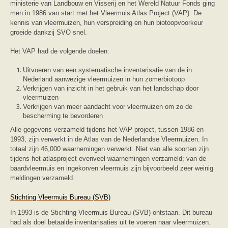
ministerie van Landbouw en Visserij en het Wereld Natuur Fonds ging
zoonose info (rabies, corona, etc)
rapporten
men in 1986 van start met het Vleermuis Atlas Project (VAP). De
Handleiding
kennis van vleermuizen, hun verspreiding en hun biotoopvoorkeur
Overig
groeide dankzij SVO snel.
Video beelden
Forum
Het VAP had de volgende doelen:
Naar het forum
Uitvoeren van een systematische inventarisatie van de in
Nederland aanwezige vleermuizen in hun zomerbiotoop
Verkrijgen van inzicht in het gebruik van het landschap door
vleermuizen
Verkrijgen van meer aandacht voor vleermuizen om zo de
bescherming te bevorderen
Alle gegevens verzameld tijdens het VAP project, tussen 1986 en
1993, zijn verwerkt in de Atlas van de Nederlandse Vleermuizen. In
totaal zijn 46,000 waarnemingen verwerkt. Niet van alle soorten zijn
tijdens het atlasproject evenveel waarnemingen verzameld; van de
baardvleermuis en ingekorven vleermuis zijn bijvoorbeeld zeer weinig
meldingen verzameld.
Stichting Vleermuis Bureau (SVB)
In 1993 is de Stichting Vleermuis Bureau (SVB) ontstaan. Dit bureau
had als doel betaalde inventarisaties uit te voeren naar vleermuizen.