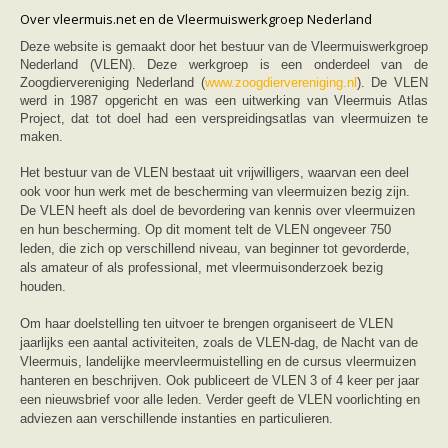
Friesland
Over vleermuis.net en de Vleermuiswerkgroep Nederland
Limburg
Noord-Brabant
Deze website is gemaakt door het bestuur van de Vleermuiswerkgroep
Noord-Holland
Nederland (VLEN). Deze werkgroep is een onderdeel van de
Overijssel
Zoogdiervereniging Nederland (
www.zoogdiervereniging.nl
). De VLEN
Utrecht
werd in 1987 opgericht en was een uitwerking van Vleermuis Atlas
Zeeland
Project, dat tot doel had een verspreidingsatlas van vleermuizen te
Zuid-Holland
maken.
Vleermuizen en ziektes
Bescherming
Het bestuur van de VLEN bestaat uit vrijwilligers, waarvan een deel
Soortbescherming
ook voor hun werk met de bescherming van vleermuizen bezig zijn.
Gebiedsbescherming
De VLEN heeft als doel de bevordering van kennis over vleermuizen
Hulp bij bouwplannen en bomenkap
en hun bescherming. Op dit moment telt de VLEN ongeveer 750
Vleermuisprotocol
leden, die zich op verschillend niveau, van beginner tot gevorderde,
Knelpunten in vleermuisbescherming
als amateur of als professional, met vleermuisonderzoek bezig
Vleermuis advies en onderzoekbureaus
houden.
Doe mee
vleermuiskasten kopen/ ophangen
Om haar doelstelling ten uitvoer te brengen organiseert de VLEN
Meedoen
jaarlijks een aantal activiteiten, zoals de VLEN-dag, de Nacht van de
Landelijk zoogdierwerkgroepen
Regionale of provinciale werkgroepen
Vleermuis, landelijke meervleermuistelling en de cursus vleermuizen
Jeugd
hanteren en beschrijven. Ook publiceert de VLEN 3 of 4 keer per jaar
Internationaal
een nieuwsbrief voor alle leden. Verder geeft de VLEN voorlichting en
Landelijke natuurverenigingen
adviezen aan verschillende instanties en particulieren.
Ik wil graag mee op vleermuisexcursie