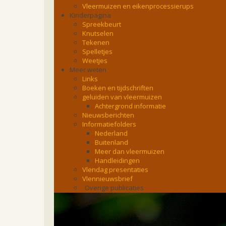
Vleermuizen en eikenprocessierups
Kinderpagina
Spreekbeurt
Knutselen
Tekenen
Spelletjes
Weetjes
Meer weten
Links
Boeken en tijdschriften
geluiden van vleermuizen
Achtergrond informatie
Nieuwsberichten
Informatiefolders
Nederland
Buitenland
Meer dan vleermuizen
Handleidingen
Vlendag presentaties
Vlennieuwsbrief
Overige publicaties
zoonose info (rabies, corona, etc)
rapporten
Handleiding
Overig