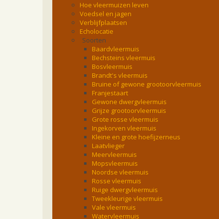
Hoe vleermuizen leven
Voedsel en jagen
Verblijfplaatsen
Echolocatie
Soorten
Baardvleermuis
Bechsteins vleermuis
Bosvleermuis
Brandt's vleermuis
Bruine of gewone grootoorvleermuis
Franjestaart
Gewone dwergvleermuis
Grijze grootoorvleermuis
Grote rosse vleermuis
Ingekorven vleermuis
Kleine en grote hoefijzerneus
Laatvlieger
Meervleermuis
Mopsvleermuis
Noordse vleermuis
Rosse vleermuis
Ruige dwergvleermuis
Tweekleurige vleermuis
Vale vleermuis
Watervleermuis