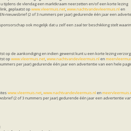
t u tijdens de vlendag een marktkraam neerzetten en/of een korte lezing
link, geplaatst op
www.vleermuis.net
,
www.nachtvandevleermuis.nl
en
EN-nieuwsbrief (2 of 3 nummers per jaar) gedurende één jaar een advert
a sponsorschap ook mogelijk dat u zelf een zaal ter beschikking stelt waari
st op de aankondiging en indien gewenst kunt u een korte lezing verzorg
atst op
www.vleermuis.net
,
www.nachtvandevleermuis.nl
en
meervleermui
 nummers per jaar) gedurende één jaar een advertentie van een hele pag
sites
www.vleermuis.net
,
www.nachtvandevleermuis.nl
en
meervleermuis.
wsbrief (2 of 3 nummers per jaar) gedurende één jaar een advertentie va
: