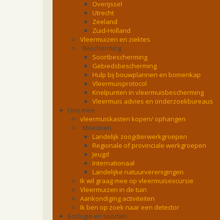
Overijssel
Utrecht
Zeeland
Zuid-Holland
Vleermuizen en ziektes
Bescherming
Soortbescherming
Gebiedsbescherming
Hulp bij bouwplannen en bomenkap
Vleermuisprotocol
Knelpunten in vleermuisbescherming
Vleermuis advies en onderzoekbureaus
Doe mee
vleermuiskasten kopen/ ophangen
Meedoen
Landelijk zoogdierwerkgroepen
Regionale of provinciale werkgroepen
Jeugd
Internationaal
Landelijke natuurverenigingen
Ik wil graag mee op vleermuisexcursie
Vleermuizen in de tuin
Aankondiging activiteiten
Ik ben op zoek naar een detector
Ecologie en soorten