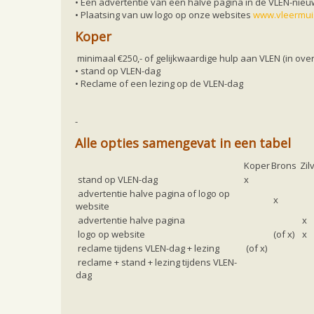
• Een advertentie van een halve pagina in de VLEN-nieu
• Plaatsing van uw logo op onze websites
www.vleermui
Koper
minimaal €250,- of gelijkwaardige hulp aan VLEN (in ove
• stand op VLEN-dag
• Reclame of een lezing op de VLEN-dag
-
Alle opties samengevat in een tabel
Koper
Brons
Zil
stand op VLEN-dag
x
advertentie halve pagina of logo op
x
website
advertentie halve pagina
x
logo op website
(of x)
x
reclame tijdens VLEN-dag + lezing
(of x)
reclame + stand + lezing tijdens VLEN-
dag