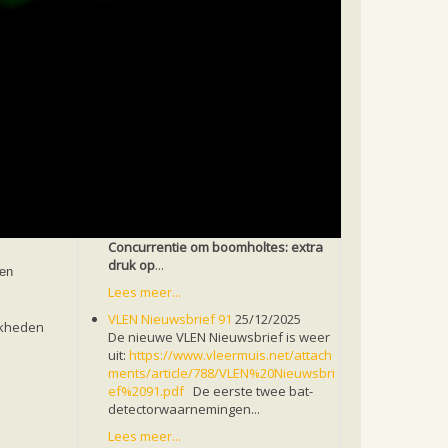
VLEN Nieuwsbrief 92
07/04/2026
De nieuwe VLEN Nieuwsbrief is weer
uit:
https://www.vleermuis.net/meer-
p van de
weten/vlennieuwsbrief/vlen-
rief, en
nieuwsbrief-92/download
Concurrentie om boomholtes: extra
druk op
...
een
Lees meer...
VLEN Nieuwsbrief 91
25/12/2025
jkheden
De nieuwe VLEN Nieuwsbrief is weer
uit:
https://www.vleermuis.net/attach
ments/article/788/VLEN%20Nieuwsbri
ef%2091.pdf
De eerste twee bat-
detectorwaarnemingen...
Lees meer...