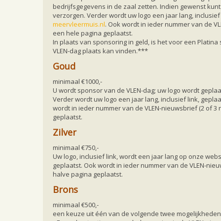
bedrijfsgegevens in de zaal zetten. Indien gewenst kun
verzorgen. Verder wordt uw logo een jaar lang, inclusief 
meervleermuis.nl
. Ook wordt in ieder nummer van de VL
een hele pagina geplaatst.
In plaats van sponsoring in geld, is het voor een Platin
VLEN-dag plaats kan vinden.***
Goud
minimaal €1000,-
U wordt sponsor van de VLEN-dag; uw logo wordt geplaat
Verder wordt uw logo een jaar lang, inclusief link, gepla
wordt in ieder nummer van de VLEN-nieuwsbrief (2 of 3
geplaatst.
Zilver
minimaal €750,-
Uw logo, inclusief link, wordt een jaar lang op onze web
geplaatst. Ook wordt in ieder nummer van de VLEN-nieu
halve pagina geplaatst.
Brons
minimaal €500,-
een keuze uit één van de volgende twee mogelijkheden