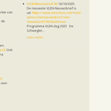
VLEN Nieuwsbrief 90
16/10/2025
De nieuwste VLEN-Nieuwsbrief is
entie van
uit:
https://www.vleermuis.net/meer-
weten/vlennieuwsbrief/vlen-
n de
nieuwsbrief-90/download
Programma VLEN-dag 2025 De
Schwegler...
Lees meer...
en.
s.nl
. Ook
ina
nl
n een