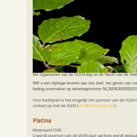
Home
Frontpage
Sponsor
Sponsors gez
Sponsors gezocht
De VLEN is een werkgroep voor en door vrijwilligers. Wij 
VLEN is gratis. Daarom zijn wij voor het uitvoeren van onz
het organiseren van de VLEN-dag en de Nacht van de Vleer
Wilt u een bijdrage leveren aan ons doel, het geven van v
bedrag overmaken op rekeningnummer NL26INGB0000203737 t
Voor bedrijven is het mogelijk om sponsor van de VLEN
contact op met de VLEN (
info@vleermuis.net
) :
Platina
Minimaal €1500
U wordt sponsor van de VLEN-dag; uw logo wordt geplaa