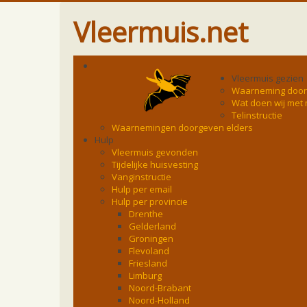
Vleermuis.net
Vleermuis gezien
Waarneming doo
Wat doen wij met
Telinstructie
Waarnemingen doorgeven elders
Hulp
Vleermuis gevonden
Tijdelijke huisvesting
Vanginstructie
Hulp per email
Hulp per provincie
Drenthe
Gelderland
Groningen
Flevoland
Friesland
Limburg
Noord-Brabant
Noord-Holland