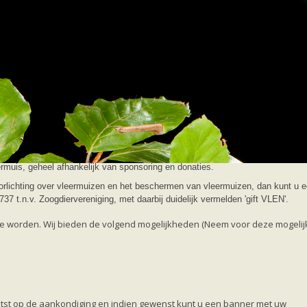
ocht
zetten ons in voor de bescherming van vleermuizen in Nederland. Lidmaatscha
e activiteiten, zoals het onderhoud van de website, het maken van de Nieuwsb
muis, geheel afhankelijk van sponsoring en donaties.
oorlichting over vleermuizen en het beschermen van vleermuizen, dan kunt u 
.n.v. Zoogdiervereniging, met daarbij duidelijk vermelden 'gift VLEN'.
 te worden. Wij bieden de volgend mogelijkheden (Neem voor deze mogeli
tst op de aankondiging en indien gewenst kunt u een banner met uw