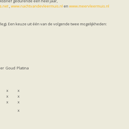
wsbrief gedurende een heel jaar,
s.net
,
www.nachtvandevleermuis.nl
en
www.meervleermuis.nl
rleg). Een keuze uit één van de volgende twee mogelijkheden:
ver
Goud
Platina
x
x
x
x
x
x
x