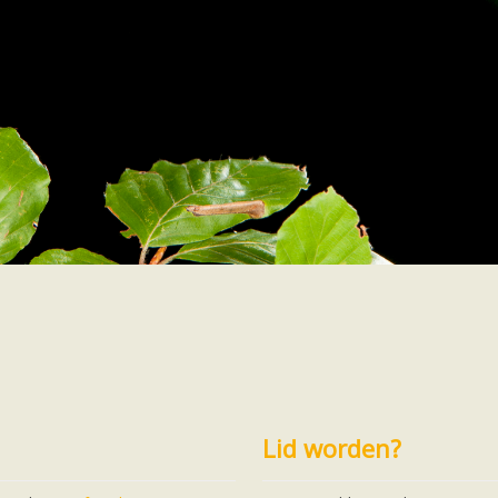
 leven
Footer
Lid worden?