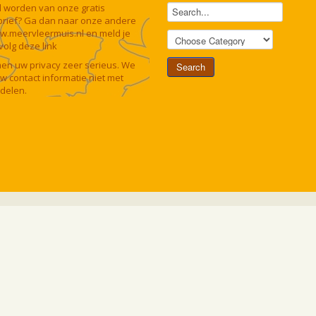
lid worden van onze gratis
rief? Ga dan naar onze andere
w.meervleermuis.nl
en meld je
 volg deze
link
n uw privacy zeer serieus. We
uw contact informatie niet met
delen.