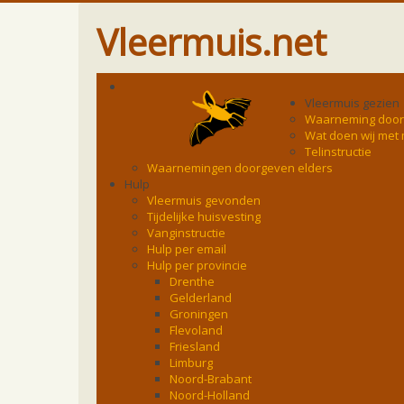
Vleermuis.net
Vleermuis gezien
Waarneming doo
Wat doen wij met
Telinstructie
Waarnemingen doorgeven elders
Hulp
Vleermuis gevonden
Tijdelijke huisvesting
Vanginstructie
Hulp per email
Hulp per provincie
Drenthe
Gelderland
Groningen
Flevoland
Friesland
Limburg
Noord-Brabant
Noord-Holland