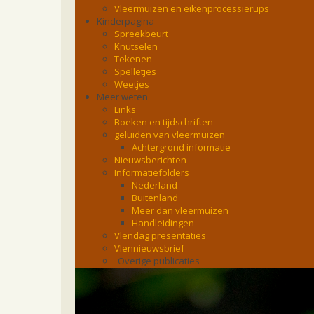
Vleermuizen en eikenprocessierups
Kinderpagina
Spreekbeurt
Knutselen
Tekenen
Spelletjes
Weetjes
Meer weten
Links
Boeken en tijdschriften
geluiden van vleermuizen
Achtergrond informatie
Nieuwsberichten
Informatiefolders
Nederland
Buitenland
Meer dan vleermuizen
Handleidingen
Vlendag presentaties
Vlennieuwsbrief
Overige publicaties
zoonose info (rabies, corona, etc)
rapporten
Handleiding
Overig