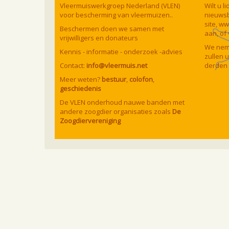
Vleermuiswerkgroep Nederland (VLEN)
Wilt u 
voor bescherming van vleermuizen..
nieuwsb
site,
ww
Beschermen doen we samen met
aan, of
vrijwilligers en donateurs
We neme
Kennis - informatie - onderzoek -advies
zullen 
Contact:
info@vleermuis.net
derden 
Meer weten?
bestuur
,
colofon
,
geschiedenis
De VLEN onderhoud nauwe banden met
andere zoogdier organisaties zoals
De
Zoogdiervereniging