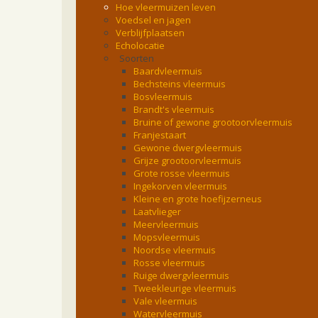
Hoe vleermuizen leven
Voedsel en jagen
Verblijfplaatsen
Echolocatie
Soorten
Baardvleermuis
Bechsteins vleermuis
Bosvleermuis
Brandt's vleermuis
Bruine of gewone grootoorvleermuis
Franjestaart
Gewone dwergvleermuis
Grijze grootoorvleermuis
Grote rosse vleermuis
Ingekorven vleermuis
Kleine en grote hoefijzerneus
Laatvlieger
Meervleermuis
Mopsvleermuis
Noordse vleermuis
Rosse vleermuis
Ruige dwergvleermuis
Tweekleurige vleermuis
Vale vleermuis
Watervleermuis