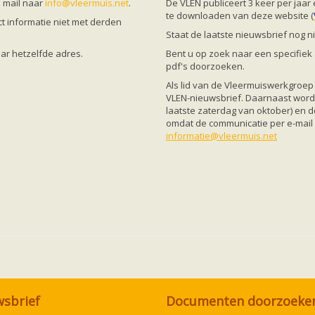
n mail naar
info@vleermuis.net
.
De VLEN publiceert 3 keer per jaar 
te downloaden
van deze website (
t informatie niet met derden
Staat de laatste nieuwsbrief nog nie
ar hetzelfde adres.
Bent u op zoek naar een specifiek a
pdf's doorzoeken.
Als lid van de Vleermuiswerkgroep
VLEN-nieuwsbrief. Daarnaast wordt
laatste zaterdag van oktober) en d
omdat de communicatie per e-mail v
informatie@vleermuis.net
wsbrief
Documenten doorzoeke