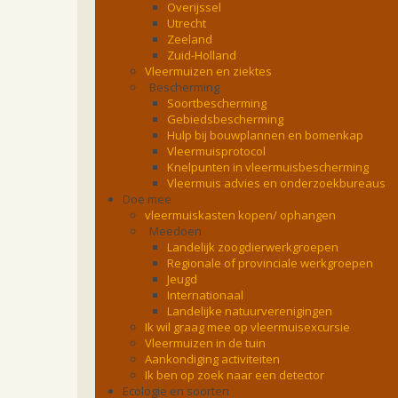
Overijssel
Utrecht
Zeeland
Zuid-Holland
Vleermuizen en ziektes
Bescherming
Soortbescherming
Gebiedsbescherming
Hulp bij bouwplannen en bomenkap
Vleermuisprotocol
Knelpunten in vleermuisbescherming
Vleermuis advies en onderzoekbureaus
Doe mee
vleermuiskasten kopen/ ophangen
Meedoen
Landelijk zoogdierwerkgroepen
Regionale of provinciale werkgroepen
Jeugd
Internationaal
Landelijke natuurverenigingen
Ik wil graag mee op vleermuisexcursie
Vleermuizen in de tuin
Aankondiging activiteiten
Ik ben op zoek naar een detector
Ecologie en soorten