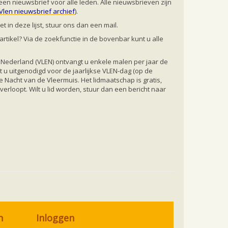
een nieuwsbrief voor alle leden. Alle nieuwsbrieven zijn
Vlen nieuwsbrief archief
).
t in deze lijst, stuur ons dan een mail.
rtikel? Via de zoekfunctie in de bovenbar kunt u alle
 Nederland (VLEN) ontvangt u enkele malen per jaar de
 u uitgenodigd voor de jaarlijkse VLEN-dag (op de
e Nacht van de Vleermuis. Het lidmaatschap is gratis,
erloopt. Wilt u lid worden, stuur dan een bericht naar
n
Inloggen