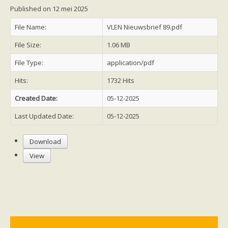
Friesland
Published on 12 mei 2025
Limburg
Noord-Brabant
File Name:
VLEN Nieuwsbrief 89.pdf
Noord-Holland
Overijssel
File Size:
1.06 MB
Utrecht
Zeeland
File Type:
application/pdf
Zuid-Holland
Vleermuizen en ziektes
Hits:
1732 Hits
Bescherming
Soortbescherming
Created Date:
05-12-2025
Gebiedsbescherming
Hulp bij bouwplannen en bomenkap
Last Updated Date:
05-12-2025
Vleermuisprotocol
Knelpunten in vleermuisbescherming
Vleermuis advies en onderzoekbureaus
Download
Doe mee
View
vleermuiskasten kopen/ ophangen
Meedoen
Landelijk zoogdierwerkgroepen
Regionale of provinciale werkgroepen
Jeugd
Internationaal
Landelijke natuurverenigingen
Ik wil graag mee op vleermuisexcursie