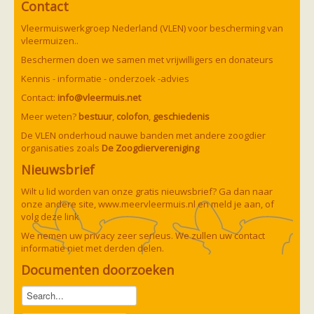
Vleermuizen in de tuin
Contact
Aankondiging activiteiten
Vleermuiswerkgroep Nederland (VLEN) voor bescherming van
Ik ben op zoek naar een detector
vleermuizen..
Ecologie en soorten
Hoe vleermuizen leven
Beschermen doen we samen met vrijwilligers en donateurs
Voedsel en jagen
Kennis - informatie - onderzoek -advies
Verblijfplaatsen
Echolocatie
Contact:
info@vleermuis.net
Soorten
Meer weten?
Baardvleermuis
bestuur
,
colofon
,
geschiedenis
Bechsteins vleermuis
De VLEN onderhoud nauwe banden met andere zoogdier
Bosvleermuis
organisaties zoals
De Zoogdiervereniging
Brandt's vleermuis
Bruine of gewone grootoorvleermuis
Nieuwsbrief
Franjestaart
Gewone grootoorvleermuis
Wilt u lid worden van onze gratis nieuwsbrief? Ga dan naar
Gewone dwergvleermuis
Paul van Hoof
onze andere site,
www.meervleermuis.nl
en meld je aan, of
Grijze grootoorvleermuis
volg deze
link
Grote rosse vleermuis
Ingekorven vleermuis
We nemen uw privacy zeer serieus. We zullen uw contact
Kleine en grote hoefijzerneus
informatie niet met derden delen.
Laatvlieger
Documenten doorzoeken
Meervleermuis
Mopsvleermuis
Noordse vleermuis
Rosse vleermuis