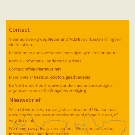
Vleermuizen in de tuin
Aankondiging activiteiten
Ik ben op zoek naar een detector
Ecologie en soorten
Hoe vleermuizen leven
Voedsel en jagen
Contact
Verblijfplaatsen
Vleermuiswerkgroep Nederland (VLEN) voor bescherming van
Echolocatie
vleermuizen..
Soorten
Baardvleermuis
Beschermen doen we samen met vrijwilligers en donateurs
Bechsteins vleermuis
Kennis - informatie - onderzoek -advies
Bosvleermuis
Brandt's vleermuis
Contact:
info@vleermuis.net
Bruine of gewone grootoorvleermuis
Meer weten?
Franjestaart
bestuur
,
colofon
,
geschiedenis
Gewone grootoorvleermuis
Gewone dwergvleermuis
De VLEN onderhoud nauwe banden met andere zoogdier
Paul van Hoof
Grijze grootoorvleermuis
organisaties zoals
De Zoogdiervereniging
Grote rosse vleermuis
Ingekorven vleermuis
Nieuwsbrief
Kleine en grote hoefijzerneus
Wilt u lid worden van onze gratis nieuwsbrief? Ga dan naar
Laatvlieger
onze andere site,
www.meervleermuis.nl
en meld je aan, of
Meervleermuis
volg deze
link
Mopsvleermuis
Noordse vleermuis
We nemen uw privacy zeer serieus. We zullen uw contact
Rosse vleermuis
informatie niet met derden delen.