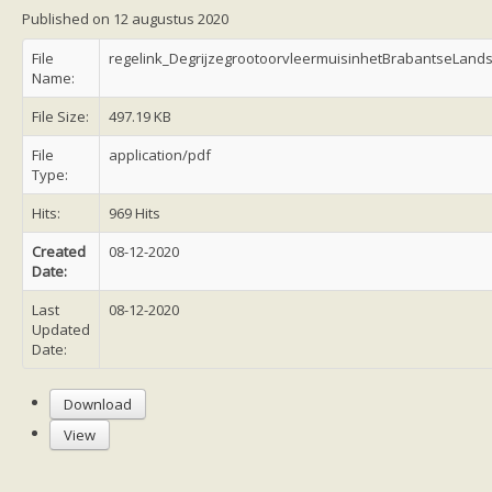
Friesland
Published on 12 augustus 2020
Limburg
Noord-Brabant
File
regelink_DegrijzegrootoorvleermuisinhetBrabantseLand
Noord-Holland
Name:
Overijssel
Utrecht
File Size:
497.19 KB
Zeeland
Zuid-Holland
File
application/pdf
Vleermuizen en ziektes
Type:
Bescherming
Soortbescherming
Hits:
969 Hits
Gebiedsbescherming
Hulp bij bouwplannen en bomenkap
Created
08-12-2020
Vleermuisprotocol
Date:
Knelpunten in vleermuisbescherming
Vleermuis advies en onderzoekbureaus
Last
08-12-2020
Doe mee
Updated
vleermuiskasten kopen/ ophangen
Date:
Meedoen
Landelijk zoogdierwerkgroepen
Regionale of provinciale werkgroepen
Download
Jeugd
View
Internationaal
Landelijke natuurverenigingen
Ik wil graag mee op vleermuisexcursie