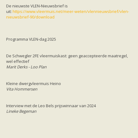
Friesland
De nieuwste VLEN-Nieuwsbrief is
Limburg
uit:
https://www.vleermuis.net/meer-weten/vlennieuwsbrief/vlen-
Noord-Brabant
nieuwsbrief-90/download
Noord-Holland
Overijssel
Utrecht
Zeeland
Programma VLEN-dag 2025
Zuid-Holland
Vleermuizen en ziektes
Bescherming
De Schwegler 2FE vleermuiskast: geen geaccepteerde maatregel,
Soortbescherming
wel effectief
Gebiedsbescherming
Marit Derks - Loo Plan
Hulp bij bouwplannen en bomenkap
Vleermuisprotocol
Knelpunten in vleermuisbescherming
Kleine dwergvleermuis Heino
Vleermuis advies en onderzoekbureaus
Vita Hommersen
Doe mee
vleermuiskasten kopen/ ophangen
Meedoen
Interview met de Leo Bels prijswinnaar van 2024
Landelijk zoogdierwerkgroepen
Lineke Begeman
Regionale of provinciale werkgroepen
Jeugd
Internationaal
Landelijke natuurverenigingen
Ik wil graag mee op vleermuisexcursie