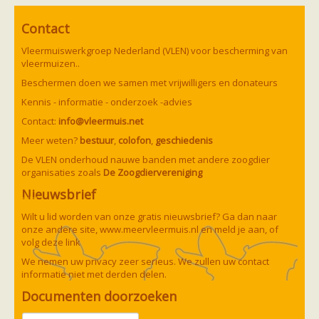
Vleermuizen in de tuin
Aankondiging activiteiten
Contact
Ik ben op zoek naar een detector
Ecologie en soorten
Vleermuiswerkgroep Nederland (VLEN) voor bescherming van
Hoe vleermuizen leven
vleermuizen..
Voedsel en jagen
Verblijfplaatsen
Beschermen doen we samen met vrijwilligers en donateurs
Echolocatie
Kennis - informatie - onderzoek -advies
Soorten
Baardvleermuis
Contact:
info@vleermuis.net
Bechsteins vleermuis
Meer weten?
bestuur
,
colofon
,
geschiedenis
Bosvleermuis
Brandt's vleermuis
De VLEN onderhoud nauwe banden met andere zoogdier
Bruine of gewone grootoorvleermuis
organisaties zoals
De Zoogdiervereniging
Franjestaart
Gewone grootoorvleermuis
Nieuwsbrief
Gewone dwergvleermuis
Paul van Hoof
Grijze grootoorvleermuis
Wilt u lid worden van onze gratis nieuwsbrief? Ga dan naar
Grote rosse vleermuis
onze andere site,
www.meervleermuis.nl
en meld je aan, of
Ingekorven vleermuis
volg deze
link
Kleine en grote hoefijzerneus
Laatvlieger
We nemen uw privacy zeer serieus. We zullen uw contact
Meervleermuis
informatie niet met derden delen.
Mopsvleermuis
Documenten doorzoeken
Noordse vleermuis
Rosse vleermuis