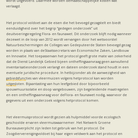
wordt uitgevoerd. Daarmee worden demaatschappelijke kosten wat
Vleermuizen in de tuin
verlaagd.
Aankondiging activiteiten
Ik ben op zoek naar een detector
Ecologie en soorten
Het protocol voldoet aan de eisen die het bevoegd gezagstelt en biedt
Hoe vleermuizen leven
eenduidigheid over het begrip “gedegen onderzoek’’ uit
Voedsel en jagen
deuitvoeringsregeling Flora- en faunawet. Dit onderzoek blijft nodig wanneer
Verblijfplaatsen
dezewet in de loop van 2012 wordt vervangen door het wetsvoorstel
Echolocatie
Natuurbeschermingen de Colleges van Gedeputeerde Staten bevoegd gezag
Soorten
worden in plaats van deStaatssecretaris van Economische Zaken, Landbouw
Baardvleermuis
en Innovatie. Het toepassenvan het protocol geeft grote mate van zekerheid
Bechsteins vleermuis
dat de Dienst Landelijk Gebied bijeen ontheffingsaanvraag geen aanvullend
Bosvleermuis
inventarisatieonderzoek verlangt en dateen onderzoek stand houdt in een
Brandt's vleermuis
eventuele juridische procedure. In hetbijzonder als de aanwezigheid van
Bruine of gewone grootoorvleermuis
gebiedsfuncties van vleermuizen volgens hetprotocol kan worden
Franjestaart
Gewone grootoorvleermuis
uitgesloten.
Bijaantasting van hun leefgebied door bijvoorbeeld
Gewone dwergvleermuis
Paul van Hoof
spouwmuurisolatie en sloop vangebouwen, zijn begeleidende maatregelen
Grijze grootoorvleermuis
en een ontheffingsaanvraag voor deFlora- en faunawet nodig, waarvoor de
Grote rosse vleermuis
gegevens uit een onderzoek volgens hetprotocol komen.
Ingekorven vleermuis
Kleine en grote hoefijzerneus
Laatvlieger
Het vleermuisprotocol wordt gezien als hulpmiddel voorde ecologisch
Meervleermuis
geschoolde ervaren vleermuiswaarnemer. Het Netwerk Groene
Mopsvleermuis
Bureausverplicht zijn leden tot gebruik van het protocol. De
Noordse vleermuis
Zoogdierverenigingvoldoet bij haar eigen veldwerk aan het protocol en
Rosse vleermuis