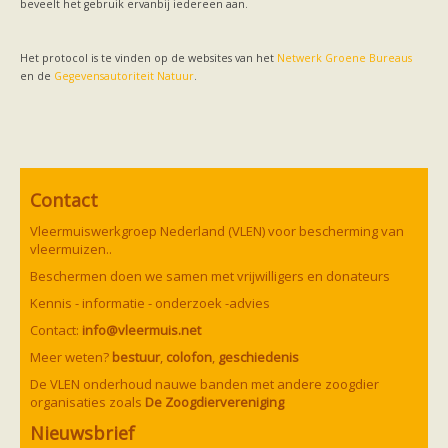
beveelt het gebruik ervanbij iedereen aan.
Ruige dwergvleermuis
Tweekleurige vleermuis
Vale vleermuis
Het protocol is te vinden op de websites van het
Watervleermuis
Netwerk Groene Bureaus
en de
Gegevensautoriteit Natuur
Vleermuizen en eikenprocessierups
.
Kinderpagina
Spreekbeurt
Knutselen
Tekenen
Spelletjes
Weetjes
Contact
Meer weten
Links
Vleermuiswerkgroep Nederland (VLEN) voor bescherming van
Boeken en tijdschriften
vleermuizen..
geluiden van vleermuizen
Beschermen doen we samen met vrijwilligers en donateurs
Achtergrond informatie
Nieuwsberichten
Kennis - informatie - onderzoek -advies
Informatiefolders
Contact:
info@vleermuis.net
Nederland
Buitenland
Meer weten?
bestuur
,
colofon
,
geschiedenis
Meer dan vleermuizen
De VLEN onderhoud nauwe banden met andere zoogdier
Handleidingen
organisaties zoals
De Zoogdiervereniging
Vlendag presentaties
Vlennieuwsbrief
Nieuwsbrief
Overige publicaties