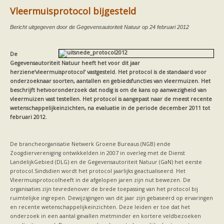
Friesland
Vleermuisprotocol bijgesteld
Limburg
Noord-Brabant
Noord-Holland
Bericht uitgegeven door de Gegevensautoriteit Natuur op 24 februari 2012
Overijssel
Utrecht
De
Zeeland
Gegevensautoriteit Natuur heeft het voor dit jaar
Zuid-Holland
herziene‘vleermuisprotocol’ vastgesteld. Het protocol is de standaard voor
Vleermuizen en ziektes
onderzoeknaar soorten, aantallen en gebiedsfuncties van vleermuizen. Het
Bescherming
beschrijft hetvooronderzoek dat nodig is om de kans op aanwezigheid van
Soortbescherming
vleermuizen vast testellen. Het protocol is aangepast naar de meest recente
Gebiedsbescherming
wetenschappelijkeinzichten, na evaluatie in de periode december 2011 tot
Hulp bij bouwplannen en bomenkap
februari 2012.
Vleermuisprotocol
Knelpunten in vleermuisbescherming
Vleermuis advies en onderzoekbureaus
De brancheorganisatie Netwerk Groene Bureaus (NGB) ende
Doe mee
Zoogdiervereniging ontwikkelden in 2007 in overleg met de Dienst
vleermuiskasten kopen/ ophangen
LandelijkGebied (DLG) en de Gegevensautoriteit Natuur (GaN) het eerste
Meedoen
protocol.Sindsdien wordt het protocol jaarlijks geactualiseerd. Het
Landelijk zoogdierwerkgroepen
Vleermuisprotocolheeft in de afgelopen jaren zijn nut bewezen. De
Regionale of provinciale werkgroepen
organisaties zijn tevredenover de brede toepassing van het protocol bij
Jeugd
ruimtelijke ingrepen. Dewijzigingen van dit jaar zijn gebaseerd op ervaringen
Internationaal
en recente wetenschappelijkeinzichten. Deze leiden er toe dat het
Landelijke natuurverenigingen
onderzoek in een aantal gevallen metminder en kortere veldbezoeken
Ik wil graag mee op vleermuisexcursie