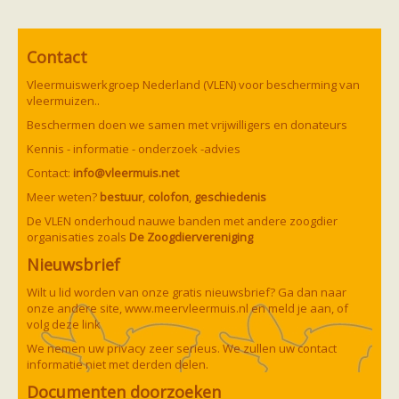
Vleermuizen in de tuin
Aankondiging activiteiten
Ik ben op zoek naar een detector
Ecologie en soorten
Contact
Hoe vleermuizen leven
Voedsel en jagen
Vleermuiswerkgroep Nederland (VLEN) voor bescherming van
Verblijfplaatsen
vleermuizen..
Echolocatie
Beschermen doen we samen met vrijwilligers en donateurs
Soorten
Baardvleermuis
Kennis - informatie - onderzoek -advies
Bechsteins vleermuis
Contact:
info@vleermuis.net
Bosvleermuis
Brandt's vleermuis
Meer weten?
bestuur
,
colofon
,
geschiedenis
Bruine of gewone grootoorvleermuis
De VLEN onderhoud nauwe banden met andere zoogdier
Franjestaart
Gewone grootoorvleermuis
organisaties zoals
De Zoogdiervereniging
Gewone dwergvleermuis
Paul van Hoof
Grijze grootoorvleermuis
Nieuwsbrief
Grote rosse vleermuis
Wilt u lid worden van onze gratis nieuwsbrief? Ga dan naar
Ingekorven vleermuis
onze andere site,
Kleine en grote hoefijzerneus
www.meervleermuis.nl
en meld je aan, of
volg deze
link
Laatvlieger
Meervleermuis
We nemen uw privacy zeer serieus. We zullen uw contact
Mopsvleermuis
informatie niet met derden delen.
Noordse vleermuis
Rosse vleermuis
Documenten doorzoeken