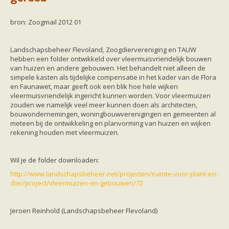
Friesland
Limburg
Noord-Brabant
bron: Zoogmail 2012 01
Noord-Holland
Overijssel
Utrecht
Landschapsbeheer Flevoland, Zoogdiervereniging en TAUW
Zeeland
hebben een folder ontwikkeld over vleermuisvriendelijk bouwen
Zuid-Holland
van huizen en andere gebouwen. Het behandelt niet alleen de
Vleermuizen en ziektes
simpele kasten als tijdelijke compensatie in het kader van de Flora
Bescherming
en Faunawet, maar geeft ook een blik hoe hele wijken
Soortbescherming
vleermuisvriendelijk ingericht kunnen worden. Voor vleermuizen
Gebiedsbescherming
zouden we namelijk veel meer kunnen doen als architecten,
Hulp bij bouwplannen en bomenkap
bouwondernemingen, woningbouwverenigingen en gemeenten al
Vleermuisprotocol
meteen bij de ontwikkeling en planvorming van huizen en wijken
Knelpunten in vleermuisbescherming
rekening houden met vleermuizen.
Vleermuis advies en onderzoekbureaus
Doe mee
vleermuiskasten kopen/ ophangen
Wil je de folder downloaden:
Meedoen
http://www.landschapsbeheer.net/projecten/ruimte-voor-plant-en-
Landelijk zoogdierwerkgroepen
dier/project/vleermuizen-en-gebouwen/72
Regionale of provinciale werkgroepen
Jeugd
Internationaal
Jeroen Reinhold (Landschapsbeheer Flevoland)
Landelijke natuurverenigingen
Ik wil graag mee op vleermuisexcursie