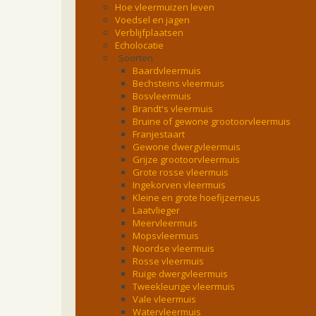
Hoe vleermuizen leven
Voedsel en jagen
Verblijfplaatsen
Echolocatie
Soorten
Baardvleermuis
Bechsteins vleermuis
Bosvleermuis
Brandt's vleermuis
Bruine of gewone grootoorvleermuis
Franjestaart
Gewone dwergvleermuis
Grijze grootoorvleermuis
Grote rosse vleermuis
Ingekorven vleermuis
Kleine en grote hoefijzerneus
Laatvlieger
Meervleermuis
Mopsvleermuis
Noordse vleermuis
Rosse vleermuis
Ruige dwergvleermuis
Tweekleurige vleermuis
Vale vleermuis
Watervleermuis