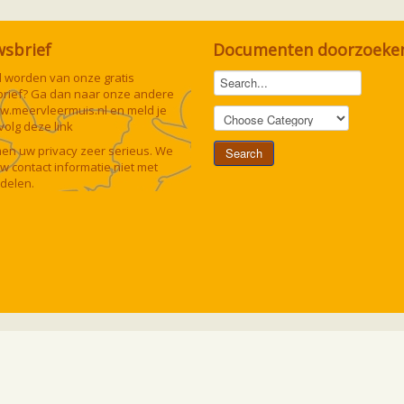
wsbrief
Documenten doorzoeke
lid worden van onze gratis
rief? Ga dan naar onze andere
w.meervleermuis.nl
en meld je
 volg deze
link
n uw privacy zeer serieus. We
uw contact informatie niet met
delen.