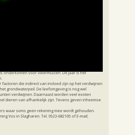
als onderkomen voor vleermuizen. Dit jaar is het
n.
actoren die indirect van invloed zijn op het verdwijnen
het grondwaterpeil. De leefomgeving is nog wel
epunten verdwijnen. Daarnaast worden veel exoten
eel dieren van afhankelijk zijn. Tevens geven inheemse
rijders waar soms geen rekening mee wordt gehouden.
ing Vos in Slagharen. Tel. 0523-682105 of E-mail;