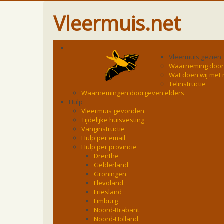
Vleermuis.net
Vleermuis gezien
Waarneming doo
Wat doen wij met
Telinstructie
Waarnemingen doorgeven elders
Hulp
Vleermuis gevonden
Tijdelijke huisvesting
Vanginstructie
Hulp per email
Hulp per provincie
Drenthe
Gelderland
Groningen
Flevoland
Friesland
Limburg
Noord-Brabant
Noord-Holland