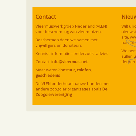
Contact
Nieu
Vleermuiswerkgroep Nederland (VLEN)
Wilt u 
voor bescherming van vleermuizen..
nieuwsb
site,
ww
Beschermen doen we samen met
aan, of
vrijwilligers en donateurs
We neme
Kennis - informatie - onderzoek -advies
zullen 
Contact:
info@vleermuis.net
derden 
Meer weten?
bestuur
,
colofon
,
geschiedenis
De VLEN onderhoud nauwe banden met
andere zoogdier organisaties zoals
De
Zoogdiervereniging