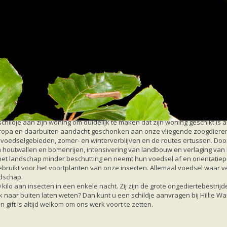
rmuisvriendelijk object schildje in Sibculo uitgereikt
je in Sibculo uitgereikt
leermuisvriendelijk object schildje aan hun woning bevestigen.
hildje aan zijn woning om duidelijk te maken dat zijn woning geschikt is 
uropa en daarbuiten aandacht geschonken aan onze vliegende zoogdiere
oedselgebieden, zomer- en winterverblijven en de routes ertussen. Door f
 houtwallen en bomenrijen, intensivering van landbouw en verlaging van 
 het landschap minder beschutting en neemt hun voedsel af en oriëntati
bruikt voor het voortplanten van onze insecten. Allemaal voedsel waar v
ndschap.
kilo aan insecten in een enkele nacht. Zij zijn de grote ongediertebest
 naar buiten laten weten? Dan kunt u een schildje aanvragen bij Hillie Wan
 gift is altijd welkom om ons werk voort te zetten.