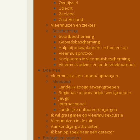
Overijssel
Utrecht
Zeeland
Zuid-Holland
Vleermuizen en ziektes
Bescherming
Soortbescherming
Gebiedsbescherming
Hulp bij bouwplannen en bomenkap
Vleermuisprotocol
Knelpunten in vleermuisbescherming
Vleermuis advies en onderzoekbureaus
Doe mee
vleermuiskasten kopen/ ophangen
Meedoen
Landelijk zoogdierwerkgroepen
Regionale of provinciale werkgroepen
Jeugd
Internationaal
Landelijke natuurverenigingen
Ik wil graag mee op vleermuisexcursie
Vleermuizen in de tuin
Aankondiging activiteiten
Ik ben op zoek naar een detector
Ecologie en soorten