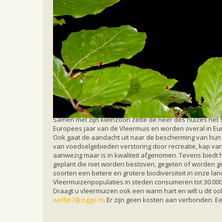
Home
Meer weten
Nieuwsberichten
Vlee
Vleermuisvriendelijk object schild
Afgelopen week kon de familie Knaken uit Sibculo hun v
Samen met zijn kleinzoon zette de heer des huizes het sc
Europees jaar van de Vleermuis en worden overal in E
Ook gaat de aandacht uit naar de bescherming van hun v
van voedselgebieden verstoring door recreatie, kap van
aanwezig maar is in kwaliteit afgenomen. Tevens biedt
geplant die niet worden bestoven, gegeten of worden ge
soorten een betere en grotere biodiversiteit in onze la
Vleermuizenpopulaties in steden consumeren tot 30.000 
Draagt u vleermuizen ook een warm hart en wilt u dit ook
wolfje7@ziggo.nl
. Er zijn geen kosten aan verbonden. Een