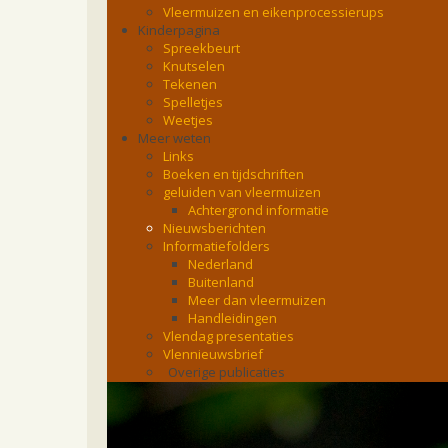
Vleermuizen en eikenprocessierups
Kinderpagina
Spreekbeurt
Knutselen
Tekenen
Spelletjes
Weetjes
Meer weten
Links
Boeken en tijdschriften
geluiden van vleermuizen
Achtergrond informatie
Nieuwsberichten
Informatiefolders
Nederland
Buitenland
Meer dan vleermuizen
Handleidingen
Vlendag presentaties
Vlennieuwsbrief
Overige publicaties
zoonose info (rabies, corona, etc)
rapporten
Handleiding
Overig