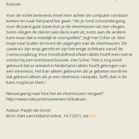
zoonose info (rabies, corona, etc)
Kolonie.
rapporten
Handleiding
Voor de echte belevenis moet men achter de computer vandaan
Overig
komen en naar het pand toe gaan. “Als je rond zonsondergang
Video beelden
voor dit pand gaat staan kun je de vleermuizen uit zien vliegen.
Forum
Soms vliegen de dieren aan deze kant uit, soms aan de andere
Naar het forum
kant maar dat is moeilijk te voorspellen”, legt Van Schie uit. Mos
loopt naar buiten en toont de uitgangen van de vleermuizen. De
camera’s zijn erop gericht en zijn het enige zichtbare vanaf de
Coenecoopbrug. Voor hondsdolheid ofwel rabiës hoeft men niet te
vrezen bij een eventueel bezoek. Van Schie: “Het is nog nooit
gebeurd dat er iemand in Nederland rabiës heeft gekregen van
een vleermuis. Het kan alleen gebeuren als je gebeten wordt en
dat gebeurt alleen als je een vleermuis vastpakt. Zelfs dan is de
kans nog bizar klein.”
Nieuwsgierig naar hoe het de vleermuizen vergaat?
http://www.natuurmonumenten.nl/batcam
Auteur: Pepijn de Groot
Bron: Hart van Holland online, 14-7-2011, zie
link