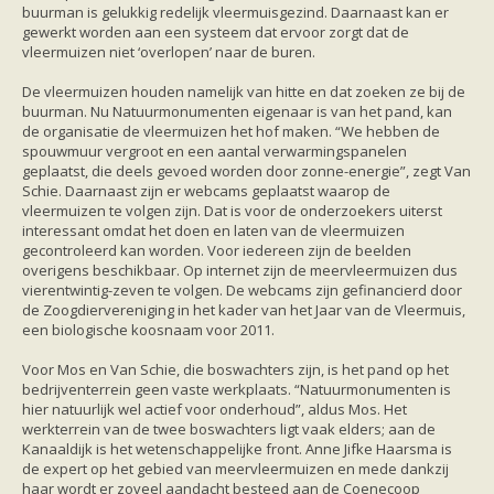
Ruige dwergvleermuis
buurman is gelukkig redelijk vleermuisgezind. Daarnaast kan er
Tweekleurige vleermuis
gewerkt worden aan een systeem dat ervoor zorgt dat de
Vale vleermuis
vleermuizen niet ‘overlopen’ naar de buren.
Watervleermuis
Vleermuizen en eikenprocessierups
De vleermuizen houden namelijk van hitte en dat zoeken ze bij de
Kinderpagina
buurman. Nu Natuurmonumenten eigenaar is van het pand, kan
Spreekbeurt
de organisatie de vleermuizen het hof maken. “We hebben de
Knutselen
spouwmuur vergroot en een aantal verwarmingspanelen
Tekenen
geplaatst, die deels gevoed worden door zonne-energie”, zegt Van
Spelletjes
Schie. Daarnaast zijn er webcams geplaatst waarop de
Weetjes
vleermuizen te volgen zijn. Dat is voor de onderzoekers uiterst
Meer weten
interessant omdat het doen en laten van de vleermuizen
Links
gecontroleerd kan worden. Voor iedereen zijn de beelden
Boeken en tijdschriften
overigens beschikbaar. Op internet zijn de meervleermuizen dus
geluiden van vleermuizen
vierentwintig-zeven te volgen. De webcams zijn gefinancierd door
Achtergrond informatie
de Zoogdiervereniging in het kader van het Jaar van de Vleermuis,
Nieuwsberichten
een biologische koosnaam voor 2011.
Informatiefolders
Nederland
Voor Mos en Van Schie, die boswachters zijn, is het pand op het
Buitenland
bedrijventerrein geen vaste werkplaats. “Natuurmonumenten is
Meer dan vleermuizen
hier natuurlijk wel actief voor onderhoud”, aldus Mos. Het
Handleidingen
werkterrein van de twee boswachters ligt vaak elders; aan de
Vlendag presentaties
Kanaaldijk is het wetenschappelijke front. Anne Jifke Haarsma is
Vlennieuwsbrief
de expert op het gebied van meervleermuizen en mede dankzij
Overige publicaties
haar wordt er zoveel aandacht besteed aan de Coenecoop