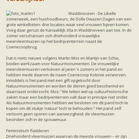
Friesland
Limburg
Noord-Brabant
Waddinxveen - De Libelle
Noord-Holland
zomerweek, een huishoudbeurs, de Dolle Dwazen Dagen van een
Overijssel
grote winkelketen: drie locaties waar veel vrouwen bijeen komen.
Utrecht
Voeg daar gerust de Kanaaldijk 30a in Waddinxveen aan toe. In de
Zeeland
zomer verschansen zich driehonderd vrouwelijke
Zuid-Holland
meervleermuizen op het bedrijventerrein naast de
Vleermuizen en ziektes
Coenecoopbrug.
Bescherming
Soortbescherming
Dat is niets nieuws volgens Martin Mos en Martijn van Schie,
Gebiedsbescherming
beiden werkzaam voor Natuurmonumenten. De vrouwelijke
Hulp bij bouwplannen en bomenkap
meervleermuizen vertoeven al jaren ’s zomers in het pand en
Vleermuisprotocol
hebben mede daarom de naam Coenecoop Kolonie verworven.
Knelpunten in vleermuisbescherming
Inmiddels is het pand met een gift opgekocht door
Vleermuis advies en onderzoekbureaus
Natuurmonumenten en worden de dieren goed beschermd en
Doe mee
daarnaast onderzocht. Mos: “We letten wel op cultuurhistorische
vleermuiskasten kopen/ ophangen
zaken maar een bedrijventerrein valt daar in principe niet onder.
Meedoen
Als Natuurmonumenten hebben we besloten om dit pand toch te
Landelijk zoogdierwerkgroepen
kopen om dit stukje ‘natuur’ toch te behouden.” Het pand zelf
Regionale of provinciale werkgroepen
vertoont geen sporen van aanwezigheid; de vleermuizen
Jeugd
bevinden zich in de spouwmuur.
Internationaal
Landelijke natuurverenigingen
Feministisch fladderen
Ik wil graag mee op vleermuisexcursie
Driehonderd vleermuizen waarvan de meeste vrouwen – er zijn