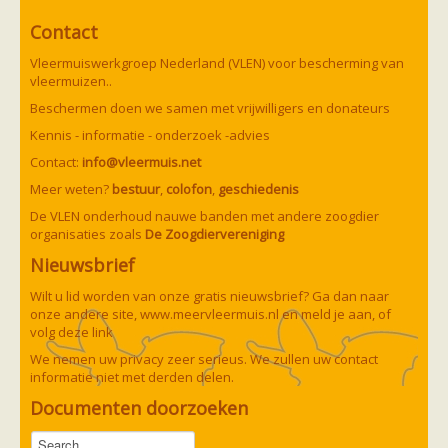
Contact
Vleermuiswerkgroep Nederland (VLEN) voor bescherming van
vleermuizen..
Beschermen doen we samen met vrijwilligers en donateurs
Kennis - informatie - onderzoek -advies
Contact:
info@vleermuis.net
Meer weten?
bestuur
,
colofon
,
geschiedenis
De VLEN onderhoud nauwe banden met andere zoogdier
organisaties zoals
De Zoogdiervereniging
Nieuwsbrief
Wilt u lid worden van onze gratis nieuwsbrief? Ga dan naar
onze andere site,
www.meervleermuis.nl
en meld je aan, of
volg deze
link
We nemen uw privacy zeer serieus. We zullen uw contact
informatie niet met derden delen.
Documenten doorzoeken