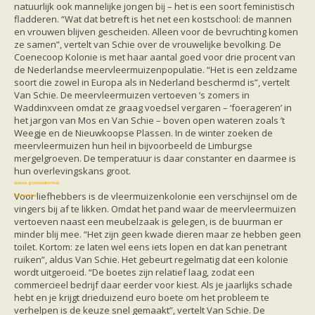
Vleermuizen in de tuin
natuurlijk ook mannelijke jongen bij – het is een soort feministisch
Aankondiging activiteiten
fladderen. “Wat dat betreft is het net een kostschool: de mannen
Ik ben op zoek naar een detector
en vrouwen blijven gescheiden. Alleen voor de bevruchting komen
Ecologie en soorten
ze samen”, vertelt van Schie over de vrouwelijke bevolking. De
Hoe vleermuizen leven
Coenecoop Kolonie is met haar aantal goed voor drie procent van
Voedsel en jagen
de Nederlandse meervleermuizenpopulatie. “Het is een zeldzame
Verblijfplaatsen
soort die zowel in Europa als in Nederland beschermd is”, vertelt
Echolocatie
Van Schie. De meervleermuizen vertoeven ’s zomers in
Soorten
Waddinxveen omdat ze graag voedsel vergaren – ‘foerageren’ in
Baardvleermuis
het jargon van Mos en Van Schie – boven open wateren zoals ’t
Bechsteins vleermuis
Weegje en de Nieuwkoopse Plassen. In de winter zoeken de
Bosvleermuis
meervleermuizen hun heil in bijvoorbeeld de Limburgse
Brandt's vleermuis
mergelgroeven. De temperatuur is daar constanter en daarmee is
Bruine of gewone grootoorvleermuis
hun overlevingskans groot.
Franjestaart
Gewone grootoorvleermuis
Gewone dwergvleermuis
Voor liefhebbers is de vleermuizenkolonie een verschijnsel om de
Paul van Hoof
Grijze grootoorvleermuis
vingers bij af te likken. Omdat het pand waar de meervleermuizen
Grote rosse vleermuis
vertoeven naast een meubelzaak is gelegen, is de buurman er
Ingekorven vleermuis
minder blij mee. “Het zijn geen kwade dieren maar ze hebben geen
Kleine en grote hoefijzerneus
toilet. Kortom: ze laten wel eens iets lopen en dat kan penetrant
Laatvlieger
ruiken”, aldus Van Schie. Het gebeurt regelmatig dat een kolonie
Meervleermuis
wordt uitgeroeid. “De boetes zijn relatief laag, zodat een
Mopsvleermuis
commercieel bedrijf daar eerder voor kiest. Als je jaarlijks schade
Noordse vleermuis
hebt en je krijgt drieduizend euro boete om het probleem te
Rosse vleermuis
verhelpen is de keuze snel gemaakt”, vertelt Van Schie. De