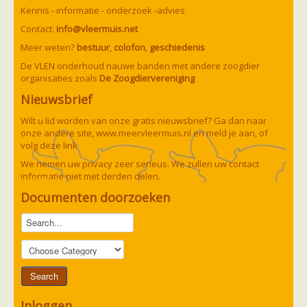
Vleermuizen in de tuin
Kennis - informatie - onderzoek -advies
Aankondiging activiteiten
Ik ben op zoek naar een detector
Contact:
info@vleermuis.net
Ecologie en soorten
Meer weten?
bestuur
,
colofon
,
geschiedenis
Hoe vleermuizen leven
Voedsel en jagen
De VLEN onderhoud nauwe banden met andere zoogdier
Verblijfplaatsen
organisaties zoals
De Zoogdiervereniging
Echolocatie
Nieuwsbrief
Soorten
Baardvleermuis
Wilt u lid worden van onze gratis nieuwsbrief? Ga dan naar
Bechsteins vleermuis
onze andere site,
www.meervleermuis.nl
en meld je aan, of
Bosvleermuis
volg deze
link
Brandt's vleermuis
Bruine of gewone grootoorvleermuis
We nemen uw privacy zeer serieus. We zullen uw contact
Franjestaart
informatie niet met derden delen.
Gewone grootoorvleermuis
Gewone dwergvleermuis
Paul van Hoof
Documenten doorzoeken
Grijze grootoorvleermuis
Grote rosse vleermuis
Ingekorven vleermuis
Kleine en grote hoefijzerneus
Laatvlieger
Meervleermuis
Mopsvleermuis
Noordse vleermuis
Rosse vleermuis
Inloggen