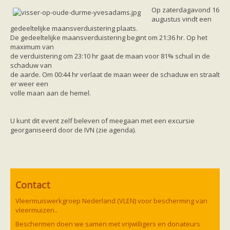
Friesland
Op zaterdagavond 16
Limburg
augustus vindt een
Noord-Brabant
gedeeltelijke maansverduistering plaats.
Noord-Holland
De gedeeltelijke maansverduistering begint om 21:36 hr. Op het
Overijssel
maximum van
Utrecht
de verduistering om 23:10 hr gaat de maan voor 81% schuil in de
Zeeland
schaduw van
Zuid-Holland
de aarde. Om 00:44 hr verlaat de maan weer de schaduw en straalt
Vleermuizen en ziektes
er weer een
Bescherming
volle maan aan de hemel.
Soortbescherming
Gebiedsbescherming
Hulp bij bouwplannen en bomenkap
U kunt dit event zelf beleven of meegaan met een excursie
Vleermuisprotocol
georganiseerd door de IVN (zie agenda).
Knelpunten in vleermuisbescherming
Vleermuis advies en onderzoekbureaus
Doe mee
vleermuiskasten kopen/ ophangen
Meedoen
Landelijk zoogdierwerkgroepen
Contact
Regionale of provinciale werkgroepen
Jeugd
Vleermuiswerkgroep Nederland (VLEN) voor bescherming van
Internationaal
vleermuizen..
Landelijke natuurverenigingen
Ik wil graag mee op vleermuisexcursie
Beschermen doen we samen met vrijwilligers en donateurs