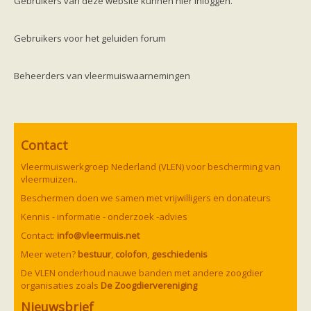
Gebruikers van deze website kunnen hier inloggen.
Friesland
Limburg
Noord-Brabant
Gebruikers voor het geluiden forum
Noord-Holland
Overijssel
Utrecht
Beheerders van vleermuiswaarnemingen
Zeeland
Zuid-Holland
Vleermuizen en ziektes
Bescherming
Soortbescherming
Gebiedsbescherming
Contact
Hulp bij bouwplannen en bomenkap
Vleermuisprotocol
Vleermuiswerkgroep Nederland (VLEN) voor bescherming van
Knelpunten in vleermuisbescherming
vleermuizen..
Vleermuis advies en onderzoekbureaus
Beschermen doen we samen met vrijwilligers en donateurs
Doe mee
vleermuiskasten kopen/ ophangen
Kennis - informatie - onderzoek -advies
Meedoen
Contact:
info@vleermuis.net
Landelijk zoogdierwerkgroepen
Regionale of provinciale werkgroepen
Meer weten?
bestuur
,
colofon
,
geschiedenis
Jeugd
De VLEN onderhoud nauwe banden met andere zoogdier
Internationaal
organisaties zoals
De Zoogdiervereniging
Landelijke natuurverenigingen
Ik wil graag mee op vleermuisexcursie
Nieuwsbrief