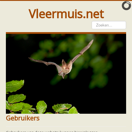
Vleermuis.net
Vleermuis gezien
Waarneming doorgeven
Wat doen wij met meldingen
Telinstructie
Waarnemingen doorgeven elders
Hulp
Vleermuis gevonden
Tijdelijke huisvesting
Vanginstructie
Hulp per email
Home
Meer weten
Links
Footer
Gebruikers
Hulp per provincie
Drenthe
Gebruikers
Gelderland
Groningen
Flevoland