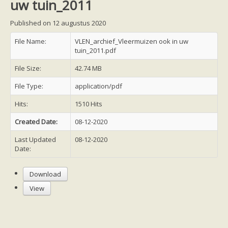
uw tuin_2011
Friesland
Limburg
Noord-Brabant
Published on 12 augustus 2020
Noord-Holland
Overijssel
File Name:
VLEN_archief_Vleermuizen ook in uw
Utrecht
tuin_2011.pdf
Zeeland
Zuid-Holland
File Size:
42.74 MB
Vleermuizen en ziektes
Bescherming
File Type:
application/pdf
Soortbescherming
Gebiedsbescherming
Hits:
1510 Hits
Hulp bij bouwplannen en bomenkap
Vleermuisprotocol
Created Date:
08-12-2020
Knelpunten in vleermuisbescherming
Vleermuis advies en onderzoekbureaus
Last Updated
08-12-2020
Doe mee
Date:
vleermuiskasten kopen/ ophangen
Meedoen
Download
Landelijk zoogdierwerkgroepen
Regionale of provinciale werkgroepen
View
Jeugd
Internationaal
Landelijke natuurverenigingen
Ik wil graag mee op vleermuisexcursie