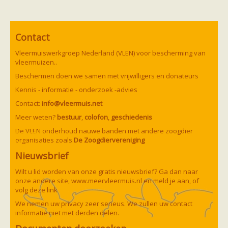
Vleermuizen in de tuin
Aankondiging activiteiten
Ik ben op zoek naar een detector
Ecologie en soorten
Contact
Hoe vleermuizen leven
Voedsel en jagen
Vleermuiswerkgroep Nederland (VLEN) voor bescherming van
Verblijfplaatsen
vleermuizen..
Echolocatie
Soorten
Beschermen doen we samen met vrijwilligers en donateurs
Baardvleermuis
Kennis - informatie - onderzoek -advies
Bechsteins vleermuis
Bosvleermuis
Contact:
info@vleermuis.net
Brandt's vleermuis
Meer weten?
bestuur
,
colofon
,
geschiedenis
Bruine of gewone grootoorvleermuis
Franjestaart
De VLEN onderhoud nauwe banden met andere zoogdier
Gewone grootoorvleermuis
Gewone dwergvleermuis
organisaties zoals
De Zoogdiervereniging
Paul van Hoof
Grijze grootoorvleermuis
Nieuwsbrief
Grote rosse vleermuis
Ingekorven vleermuis
Wilt u lid worden van onze gratis nieuwsbrief? Ga dan naar
Kleine en grote hoefijzerneus
onze andere site,
www.meervleermuis.nl
en meld je aan, of
Laatvlieger
volg deze
link
Meervleermuis
We nemen uw privacy zeer serieus. We zullen uw contact
Mopsvleermuis
informatie niet met derden delen.
Noordse vleermuis
Rosse vleermuis