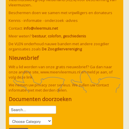
Vleermuizen in de tuin
vleermuizen..
Aankondiging activiteiten
Ik ben op zoek naar een detector
Beschermen doen we samen met vrijwilligers en donateurs
Ecologie en soorten
Kennis - informatie - onderzoek -advies
Hoe vleermuizen leven
Voedsel en jagen
Contact:
info@vleermuis.net
Verblijfplaatsen
Meer weten?
bestuur
,
colofon
,
geschiedenis
Echolocatie
Soorten
De VLEN onderhoud nauwe banden met andere zoogdier
Baardvleermuis
organisaties zoals
De Zoogdiervereniging
Bechsteins vleermuis
Nieuwsbrief
Bosvleermuis
Brandt's vleermuis
Wilt u lid worden van onze gratis nieuwsbrief? Ga dan naar
Bruine of gewone grootoorvleermuis
onze andere site,
www.meervleermuis.nl
en meld je aan, of
Franjestaart
Gewone grootoorvleermuis
volg deze
link
Gewone dwergvleermuis
Paul van Hoof
Grijze grootoorvleermuis
We nemen uw privacy zeer serieus. We zullen uw contact
Grote rosse vleermuis
informatie niet met derden delen.
Ingekorven vleermuis
Documenten doorzoeken
Kleine en grote hoefijzerneus
Laatvlieger
Meervleermuis
Mopsvleermuis
Noordse vleermuis
Rosse vleermuis