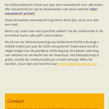
Friesland
De VLEN publiceert 3 keer per jaar een nieuwsbrief voor alle leden.
Limburg
Alle nieuwsbrieven zijn te downloaden
van deze website (
Vlen
Noord-Brabant
nieuwsbrief archief
).
Noord-Holland
Overijssel
Staat de laatste nieuwsbrief nog niet in deze lijst, stuur ons dan
Utrecht
een mail.
Zeeland
Bent u op zoek naar een specifiek artikel? Via de zoekfunctie in de
Zuid-Holland
bovenbar kunt u alle pdf's doorzoeken.
Vleermuizen en ziektes
Bescherming
Als lid van de Vleermuiswerkgroep Nederland (VLEN) ontvangt u
Soortbescherming
enkele malen per jaar de VLEN-nieuwsbrief. Daarnaast wordt u
Gebiedsbescherming
uitgenodigd voor de jaarlijkse VLEN-dag (op de laatste zaterdag
Hulp bij bouwplannen en bomenkap
van oktober) en de Nacht van de Vleermuis. Het lidmaatschap is
Vleermuisprotocol
gratis, omdat de communicatie per e-mail verloopt. Wilt u lid
Knelpunten in vleermuisbescherming
worden, stuur dan een bericht naar
informatie@vleermuis.net
Vleermuis advies en onderzoekbureaus
Doe mee
vleermuiskasten kopen/ ophangen
Meedoen
Landelijk zoogdierwerkgroepen
Regionale of provinciale werkgroepen
Jeugd
Internationaal
Contact
Landelijke natuurverenigingen
Ik wil graag mee op vleermuisexcursie
Vleermuiswerkgroep Nederland (VLEN) voor bescherming van