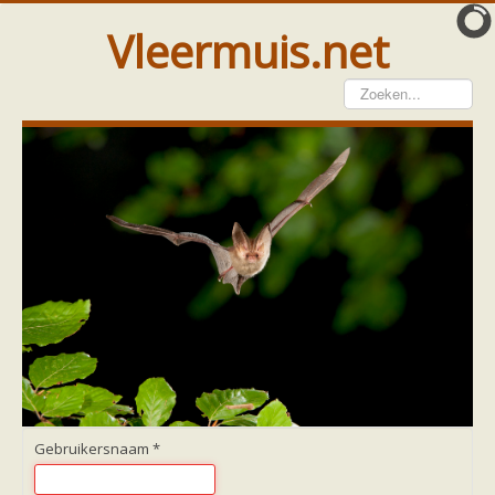
Vleermuis.net
Vleermuis gezien
Waarneming doorgeven
Wat doen wij met meldingen
Telinstructie
Waarnemingen doorgeven elders
Hulp
Vleermuis gevonden
Tijdelijke huisvesting
Vanginstructie
Hulp per email
Home
Hulp per provincie
Drenthe
Gelderland
Gebruikersnaam
*
Groningen
Flevoland