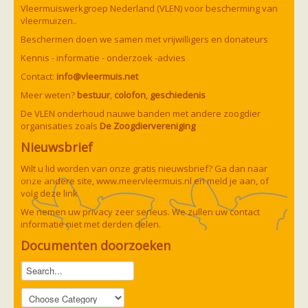
Vleermuizen in de tuin
Vleermuiswerkgroep Nederland (VLEN) voor bescherming van
Aankondiging activiteiten
vleermuizen..
Ik ben op zoek naar een detector
Beschermen doen we samen met vrijwilligers en donateurs
Ecologie en soorten
Hoe vleermuizen leven
Kennis - informatie - onderzoek -advies
Voedsel en jagen
Contact:
info@vleermuis.net
Verblijfplaatsen
Echolocatie
Meer weten?
bestuur
,
colofon
,
geschiedenis
Soorten
De VLEN onderhoud nauwe banden met andere zoogdier
Baardvleermuis
organisaties zoals
De Zoogdiervereniging
Bechsteins vleermuis
Bosvleermuis
Nieuwsbrief
Brandt's vleermuis
Bruine of gewone grootoorvleermuis
Wilt u lid worden van onze gratis nieuwsbrief? Ga dan naar
Franjestaart
onze andere site,
www.meervleermuis.nl
en meld je aan, of
Gewone grootoorvleermuis
Gewone dwergvleermuis
volg deze
link
Paul van Hoof
Grijze grootoorvleermuis
We nemen uw privacy zeer serieus. We zullen uw contact
Grote rosse vleermuis
informatie niet met derden delen.
Ingekorven vleermuis
Kleine en grote hoefijzerneus
Documenten doorzoeken
Laatvlieger
Meervleermuis
Mopsvleermuis
Noordse vleermuis
Rosse vleermuis