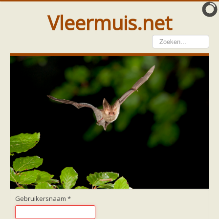
Vleermuis.net
Vleermuis gezien
Waarneming doorgeven
Wat doen wij met meldingen
Telinstructie
Waarnemingen doorgeven elders
Hulp
Vleermuis gevonden
Tijdelijke huisvesting
Vanginstructie
Hulp per email
Home
Hulp per provincie
Drenthe
Gelderland
Gebruikersnaam
*
Groningen
Flevoland