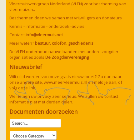
Vleermuizen in de tuin
Vleermuiswerkgroep Nederland (VLEN) voor bescherming van
Aankondiging activiteiten
vleermuizen..
Ik ben op zoek naar een detector
Beschermen doen we samen met vrijwilligers en donateurs
Ecologie en soorten
Hoe vleermuizen leven
Kennis - informatie - onderzoek -advies
Voedsel en jagen
Contact:
info@vleermuis.net
Verblijfplaatsen
Echolocatie
Meer weten?
bestuur
,
colofon
,
geschiedenis
Soorten
De VLEN onderhoud nauwe banden met andere zoogdier
Baardvleermuis
organisaties zoals
De Zoogdiervereniging
Bechsteins vleermuis
Bosvleermuis
Nieuwsbrief
Brandt's vleermuis
Bruine of gewone grootoorvleermuis
Wilt u lid worden van onze gratis nieuwsbrief? Ga dan naar
Franjestaart
onze andere site,
www.meervleermuis.nl
en meld je aan, of
Gewone grootoorvleermuis
Gewone dwergvleermuis
volg deze
link
Paul van Hoof
Grijze grootoorvleermuis
We nemen uw privacy zeer serieus. We zullen uw contact
Grote rosse vleermuis
informatie niet met derden delen.
Ingekorven vleermuis
Kleine en grote hoefijzerneus
Documenten doorzoeken
Laatvlieger
Meervleermuis
Mopsvleermuis
Noordse vleermuis
Rosse vleermuis