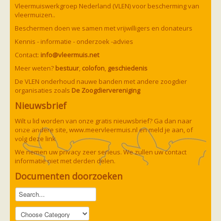
Vleermuizen in de tuin
Vleermuiswerkgroep Nederland (VLEN) voor bescherming van
Aankondiging activiteiten
vleermuizen..
Ik ben op zoek naar een detector
Beschermen doen we samen met vrijwilligers en donateurs
Ecologie en soorten
Hoe vleermuizen leven
Kennis - informatie - onderzoek -advies
Voedsel en jagen
Contact:
info@vleermuis.net
Verblijfplaatsen
Echolocatie
Meer weten?
bestuur
,
colofon
,
geschiedenis
Soorten
De VLEN onderhoud nauwe banden met andere zoogdier
Baardvleermuis
organisaties zoals
De Zoogdiervereniging
Bechsteins vleermuis
Bosvleermuis
Nieuwsbrief
Brandt's vleermuis
Bruine of gewone grootoorvleermuis
Wilt u lid worden van onze gratis nieuwsbrief? Ga dan naar
Franjestaart
onze andere site,
www.meervleermuis.nl
en meld je aan, of
Gewone grootoorvleermuis
Gewone dwergvleermuis
volg deze
link
Paul van Hoof
Grijze grootoorvleermuis
We nemen uw privacy zeer serieus. We zullen uw contact
Grote rosse vleermuis
informatie niet met derden delen.
Ingekorven vleermuis
Kleine en grote hoefijzerneus
Documenten doorzoeken
Laatvlieger
Meervleermuis
Mopsvleermuis
Noordse vleermuis
Rosse vleermuis