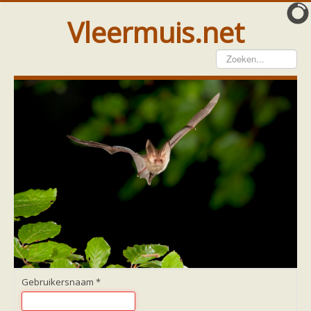
Vleermuis.net
Vleermuis gezien
Waarneming doorgeven
Wat doen wij met meldingen
Telinstructie
Waarnemingen doorgeven elders
Hulp
Vleermuis gevonden
Tijdelijke huisvesting
Vanginstructie
Hulp per email
Home
Hulp per provincie
Drenthe
Gelderland
Gebruikersnaam
*
Groningen
Flevoland