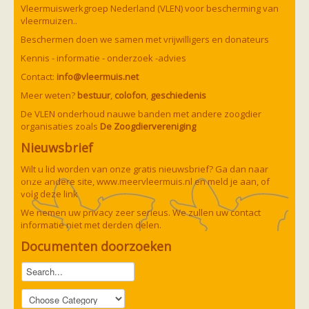
Vleermuizen in de tuin
Vleermuiswerkgroep Nederland (VLEN) voor bescherming van
Aankondiging activiteiten
vleermuizen..
Ik ben op zoek naar een detector
Beschermen doen we samen met vrijwilligers en donateurs
Ecologie en soorten
Hoe vleermuizen leven
Kennis - informatie - onderzoek -advies
Voedsel en jagen
Contact:
info@vleermuis.net
Verblijfplaatsen
Echolocatie
Meer weten?
bestuur
,
colofon
,
geschiedenis
Soorten
De VLEN onderhoud nauwe banden met andere zoogdier
Baardvleermuis
organisaties zoals
De Zoogdiervereniging
Bechsteins vleermuis
Bosvleermuis
Nieuwsbrief
Brandt's vleermuis
Bruine of gewone grootoorvleermuis
Wilt u lid worden van onze gratis nieuwsbrief? Ga dan naar
Franjestaart
onze andere site,
www.meervleermuis.nl
en meld je aan, of
Gewone grootoorvleermuis
Gewone dwergvleermuis
volg deze
link
Paul van Hoof
Grijze grootoorvleermuis
We nemen uw privacy zeer serieus. We zullen uw contact
Grote rosse vleermuis
informatie niet met derden delen.
Ingekorven vleermuis
Kleine en grote hoefijzerneus
Documenten doorzoeken
Laatvlieger
Meervleermuis
Mopsvleermuis
Noordse vleermuis
Rosse vleermuis