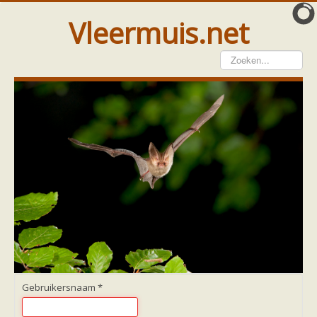
Vleermuis.net
Vleermuis gezien
Waarneming doorgeven
Wat doen wij met meldingen
Telinstructie
Waarnemingen doorgeven elders
Hulp
Vleermuis gevonden
Tijdelijke huisvesting
Vanginstructie
Hulp per email
Home
Hulp per provincie
Drenthe
Gelderland
Gebruikersnaam
*
Groningen
Flevoland