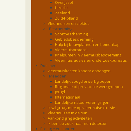
Overijssel
Utrecht
Zeeland
Zuid-Holland
Vleermuizen en ziektes
Bescherming
Soortbescherming
Gebiedsbescherming
Hulp bij bouwplannen en bomenkap
Vleermuisprotocol
Knelpunten in vleermuisbescherming
Vleermuis advies en onderzoekbureaus
Doe mee
vleermuiskasten kopen/ ophangen
Meedoen
Landelijk zoogdierwerkgroepen
Regionale of provinciale werkgroepen
Jeugd
Internationaal
Landelijke natuurverenigingen
Ik wil graag mee op vleermuisexcursie
Vleermuizen in de tuin
Aankondiging activiteiten
Ik ben op zoek naar een detector
Ecologie en soorten