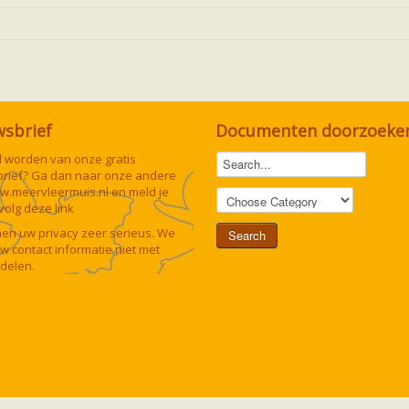
wsbrief
Documenten doorzoeke
lid worden van onze gratis
rief? Ga dan naar onze andere
w.meervleermuis.nl
en meld je
 volg deze
link
n uw privacy zeer serieus. We
uw contact informatie niet met
delen.