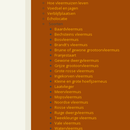
Hoe vleermuizen leven
Voedsel en jagen
Verblijfplaatsen
Echolocatie
Soorten
Baardvleermuis
Bechsteins vleermuis
Bosvleermuis
Brandt's vleermuis
Bruine of gewone grootoorvleermuis
Franjestaart
Gewone dwergvleermuis
Grijze grootoorvleermuis
Grote rosse vleermuis
Ingekorven vleermuis
Kleine en grote hoefijzerneus
Laatvlieger
Meervleermuis
Mopsvleermuis
Noordse vleermuis
Rosse vleermuis
Ruige dwergvleermuis
Tweekleurige vleermuis
Vale vleermuis
Watervleermuis