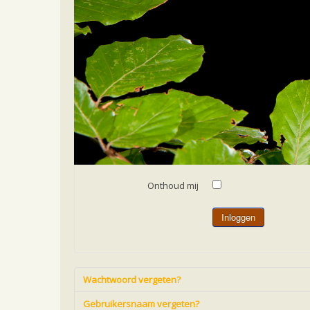
Home
Gebruikersnaam
*
Wachtwoord
*
Onthoud mij
Inloggen
Wachtwoord vergeten?
Gebruikersnaam vergeten?