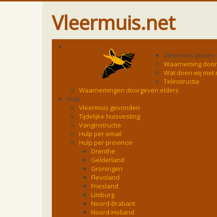
Vleermuis.net
Vleermuis gezien
Waarneming doo
Wat doen wij met
Telinstructie
Waarnemingen doorgeven elders
Hulp
Vleermuis gevonden
Tijdelijke huisvesting
Vanginstructie
Hulp per email
Hulp per provincie
Drenthe
Gelderland
Groningen
Flevoland
Friesland
Limburg
Noord-Brabant
Noord-Holland