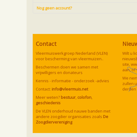
Nog geen account?
Contact
Nieu
Vleermuiswerkgroep Nederland (VLEN)
Wilt u 
voor bescherming van vleermuizen..
nieuwsb
site,
ww
Beschermen doen we samen met
aan, of
vrijwilligers en donateurs
We neme
Kennis - informatie - onderzoek -advies
zullen 
Contact:
info@vleermuis.net
derden 
Meer weten?
bestuur
,
colofon
,
geschiedenis
De VLEN onderhoud nauwe banden met
andere zoogdier organisaties zoals
De
Zoogdiervereniging