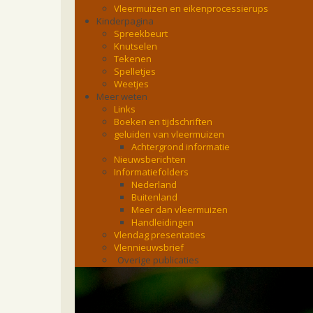
Vleermuizen en eikenprocessierups
Kinderpagina
Spreekbeurt
Knutselen
Tekenen
Spelletjes
Weetjes
Meer weten
Links
Boeken en tijdschriften
geluiden van vleermuizen
Achtergrond informatie
Nieuwsberichten
Informatiefolders
Nederland
Buitenland
Meer dan vleermuizen
Handleidingen
Vlendag presentaties
Vlennieuwsbrief
Overige publicaties
zoonose info (rabies, corona, etc)
rapporten
Handleiding
Overig