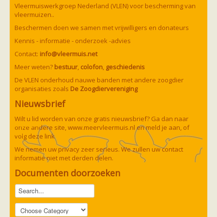
Vleermuizen in de tuin
Vleermuiswerkgroep Nederland (VLEN) voor bescherming van
Aankondiging activiteiten
vleermuizen..
Ik ben op zoek naar een detector
Beschermen doen we samen met vrijwilligers en donateurs
Ecologie en soorten
Hoe vleermuizen leven
Kennis - informatie - onderzoek -advies
Voedsel en jagen
Contact:
info@vleermuis.net
Verblijfplaatsen
Echolocatie
Meer weten?
bestuur
,
colofon
,
geschiedenis
Soorten
De VLEN onderhoud nauwe banden met andere zoogdier
Baardvleermuis
organisaties zoals
De Zoogdiervereniging
Bechsteins vleermuis
Bosvleermuis
Nieuwsbrief
Brandt's vleermuis
Bruine of gewone grootoorvleermuis
Wilt u lid worden van onze gratis nieuwsbrief? Ga dan naar
Franjestaart
onze andere site,
www.meervleermuis.nl
en meld je aan, of
Gewone grootoorvleermuis
Gewone dwergvleermuis
volg deze
link
Paul van Hoof
Grijze grootoorvleermuis
We nemen uw privacy zeer serieus. We zullen uw contact
Grote rosse vleermuis
informatie niet met derden delen.
Ingekorven vleermuis
Kleine en grote hoefijzerneus
Documenten doorzoeken
Laatvlieger
Meervleermuis
Mopsvleermuis
Noordse vleermuis
Rosse vleermuis