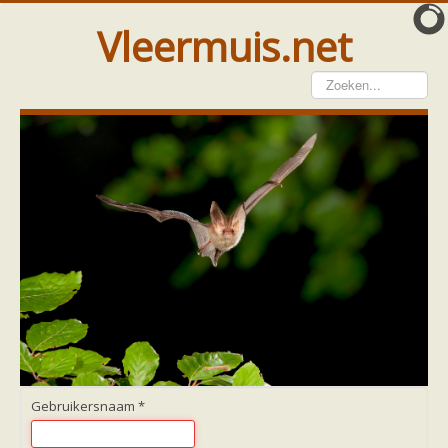
Vleermuis.net
Vleermuis gezien
Waarneming doorgeven
Wat doen wij met meldingen
Telinstructie
Waarnemingen doorgeven elders
Hulp
Vleermuis gevonden
Tijdelijke huisvesting
Vanginstructie
Hulp per email
Home
Hulp per provincie
Drenthe
Gelderland
Gebruikersnaam
*
Groningen
Flevoland