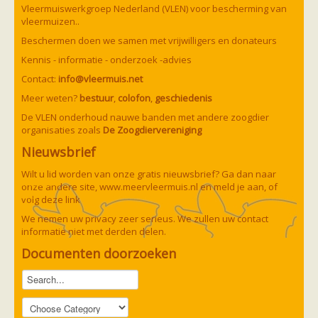
Vleermuizen in de tuin
Vleermuiswerkgroep Nederland (VLEN) voor bescherming van
Aankondiging activiteiten
vleermuizen..
Ik ben op zoek naar een detector
Beschermen doen we samen met vrijwilligers en donateurs
Ecologie en soorten
Hoe vleermuizen leven
Kennis - informatie - onderzoek -advies
Voedsel en jagen
Contact:
info@vleermuis.net
Verblijfplaatsen
Echolocatie
Meer weten?
bestuur
,
colofon
,
geschiedenis
Soorten
De VLEN onderhoud nauwe banden met andere zoogdier
Baardvleermuis
organisaties zoals
De Zoogdiervereniging
Bechsteins vleermuis
Bosvleermuis
Nieuwsbrief
Brandt's vleermuis
Bruine of gewone grootoorvleermuis
Wilt u lid worden van onze gratis nieuwsbrief? Ga dan naar
Franjestaart
onze andere site,
www.meervleermuis.nl
en meld je aan, of
Gewone grootoorvleermuis
Gewone dwergvleermuis
volg deze
link
Paul van Hoof
Grijze grootoorvleermuis
We nemen uw privacy zeer serieus. We zullen uw contact
Grote rosse vleermuis
informatie niet met derden delen.
Ingekorven vleermuis
Kleine en grote hoefijzerneus
Documenten doorzoeken
Laatvlieger
Meervleermuis
Mopsvleermuis
Noordse vleermuis
Rosse vleermuis