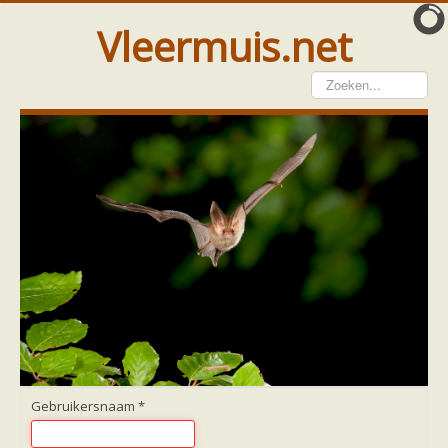
Vleermuis.net
Vleermuis gezien
Waarneming doorgeven
Wat doen wij met meldingen
Telinstructie
Waarnemingen doorgeven elders
Hulp
Vleermuis gevonden
Tijdelijke huisvesting
Vanginstructie
Hulp per email
Home
Hulp per provincie
Drenthe
Gelderland
Gebruikersnaam
*
Groningen
Flevoland