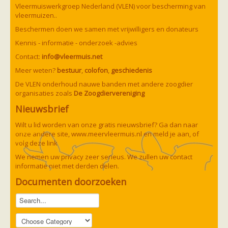
Vleermuizen in de tuin
Vleermuiswerkgroep Nederland (VLEN) voor bescherming van
Aankondiging activiteiten
vleermuizen..
Ik ben op zoek naar een detector
Beschermen doen we samen met vrijwilligers en donateurs
Ecologie en soorten
Hoe vleermuizen leven
Kennis - informatie - onderzoek -advies
Voedsel en jagen
Contact:
info@vleermuis.net
Verblijfplaatsen
Echolocatie
Meer weten?
bestuur
,
colofon
,
geschiedenis
Soorten
De VLEN onderhoud nauwe banden met andere zoogdier
Baardvleermuis
organisaties zoals
De Zoogdiervereniging
Bechsteins vleermuis
Bosvleermuis
Nieuwsbrief
Brandt's vleermuis
Bruine of gewone grootoorvleermuis
Wilt u lid worden van onze gratis nieuwsbrief? Ga dan naar
Franjestaart
onze andere site,
www.meervleermuis.nl
en meld je aan, of
Gewone grootoorvleermuis
Gewone dwergvleermuis
volg deze
link
Paul van Hoof
Grijze grootoorvleermuis
We nemen uw privacy zeer serieus. We zullen uw contact
Grote rosse vleermuis
informatie niet met derden delen.
Ingekorven vleermuis
Kleine en grote hoefijzerneus
Documenten doorzoeken
Laatvlieger
Meervleermuis
Mopsvleermuis
Noordse vleermuis
Rosse vleermuis