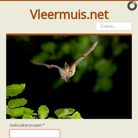
Vleermuis.net
Vleermuis gezien
Waarneming doorgeven
Wat doen wij met meldingen
Telinstructie
Waarnemingen doorgeven elders
Hulp
Vleermuis gevonden
Tijdelijke huisvesting
Vanginstructie
Hulp per email
Home
Hulp per provincie
Drenthe
Gelderland
Gebruikersnaam
*
Groningen
Flevoland