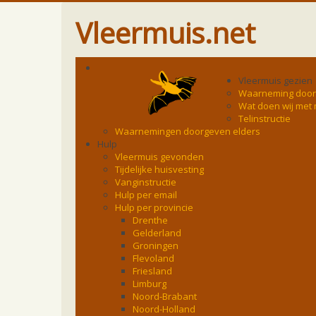
Vleermuis.net
Vleermuis gezien
Waarneming doo
Wat doen wij met
Telinstructie
Waarnemingen doorgeven elders
Hulp
Vleermuis gevonden
Tijdelijke huisvesting
Vanginstructie
Hulp per email
Hulp per provincie
Drenthe
Gelderland
Groningen
Flevoland
Friesland
Limburg
Noord-Brabant
Noord-Holland