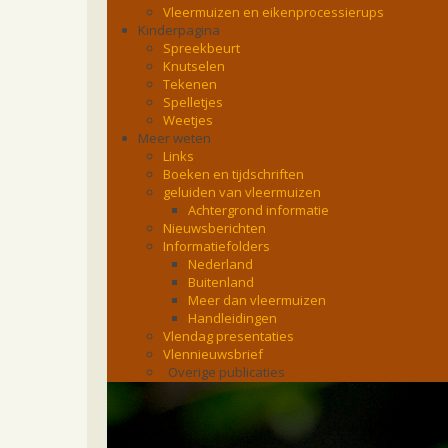
Vleermuizen en eikenprocessierups
Kinderpagina
Spreekbeurt
Knutselen
Tekenen
Spelletjes
Weetjes
Meer weten
Links
Boeken en tijdschriften
geluiden van vleermuizen
Achtergrond informatie
Nieuwsberichten
Informatiefolders
Nederland
Buitenland
Meer dan vleermuizen
Handleidingen
Vlendag presentaties
Vlennieuwsbrief
Overige publicaties
zoonose info (rabies, corona, etc)
rapporten
Handleiding
Overig