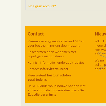
Nog geen account?
Contact
Nieu
Vleermuiswerkgroep Nederland (VLEN)
Wilt u 
voor bescherming van vleermuizen..
nieuwsb
site,
ww
Beschermen doen we samen met
aan, of
vrijwilligers en donateurs
We neme
Kennis - informatie - onderzoek -advies
zullen 
Contact:
info@vleermuis.net
derden 
Meer weten?
bestuur
,
colofon
,
geschiedenis
De VLEN onderhoud nauwe banden met
andere zoogdier organisaties zoals
De
Zoogdiervereniging