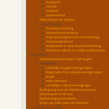
Overijssel
Utrecht
Zeeland
Zuid-Holland
Vleermuizen en ziektes
Bescherming
Soortbescherming
Gebiedsbescherming
Hulp bij bouwplannen en bomenkap
Vleermuisprotocol
Knelpunten in vleermuisbescherming
Vleermuis advies en onderzoekbureaus
Doe mee
vleermuiskasten kopen/ ophangen
Meedoen
Landelijk zoogdierwerkgroepen
Regionale of provinciale werkgroepen
Jeugd
Internationaal
Landelijke natuurverenigingen
Ik wil graag mee op vleermuisexcursie
Vleermuizen in de tuin
Aankondiging activiteiten
Ik ben op zoek naar een detector
Ecologie en soorten