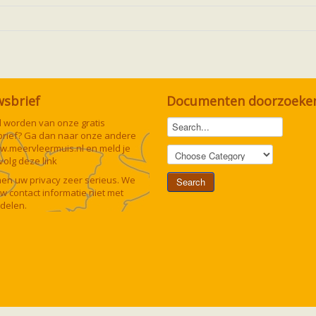
wsbrief
Documenten doorzoeke
lid worden van onze gratis
rief? Ga dan naar onze andere
w.meervleermuis.nl
en meld je
 volg deze
link
n uw privacy zeer serieus. We
uw contact informatie niet met
delen.