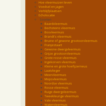
Hoe vleermuizen leven
Voedsel en jagen
Verblijfplaatsen
Echolocatie
Soorten
Baardvleermuis
Bechsteins vleermuis
Bosvleermuis
Brandt's vleermuis
Bruine of gewone grootoorvleermuis
Franjestaart
Gewone dwergvleermuis
Grijze grootoorvleermuis
Grote rosse vleermuis
Ingekorven vleermuis
Kleine en grote hoefijzerneus
Laatvlieger
Meervleermuis
Mopsvleermuis
Noordse vleermuis
Rosse vleermuis
Ruige dwergvleermuis
Tweekleurige vleermuis
Vale vleermuis
Watervleermuis