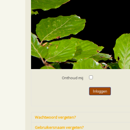
Home
Gebruikersnaam
*
Wachtwoord
*
Onthoud mij
Inloggen
Wachtwoord vergeten?
Gebruikersnaam vergeten?