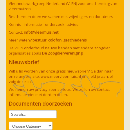
Vleermuizen in de tuin
Vleermuiswerkgroep Nederland (VLEN) voor bescherming van
Aankondiging activiteiten
vleermuizen..
Ik ben op zoek naar een detector
Beschermen doen we samen met vrijwilligers en donateurs
Ecologie en soorten
Hoe vleermuizen leven
Kennis - informatie - onderzoek -advies
Voedsel en jagen
Contact:
info@vleermuis.net
Verblijfplaatsen
Echolocatie
Meer weten?
bestuur
,
colofon
,
geschiedenis
Soorten
De VLEN onderhoud nauwe banden met andere zoogdier
Baardvleermuis
organisaties zoals
De Zoogdiervereniging
Bechsteins vleermuis
Bosvleermuis
Nieuwsbrief
Brandt's vleermuis
Bruine of gewone grootoorvleermuis
Wilt u lid worden van onze gratis nieuwsbrief? Ga dan naar
Franjestaart
onze andere site,
www.meervleermuis.nl
en meld je aan, of
Gewone grootoorvleermuis
Gewone dwergvleermuis
volg deze
link
Paul van Hoof
Grijze grootoorvleermuis
We nemen uw privacy zeer serieus. We zullen uw contact
Grote rosse vleermuis
informatie niet met derden delen.
Ingekorven vleermuis
Kleine en grote hoefijzerneus
Documenten doorzoeken
Laatvlieger
Meervleermuis
Mopsvleermuis
Noordse vleermuis
Rosse vleermuis