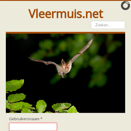
Vleermuis.net
Vleermuis gezien
Waarneming doorgeven
Wat doen wij met meldingen
Telinstructie
Waarnemingen doorgeven elders
Hulp
Vleermuis gevonden
Tijdelijke huisvesting
Vanginstructie
Hulp per email
Home
Hulp per provincie
Drenthe
Gelderland
Gebruikersnaam
*
Groningen
Flevoland