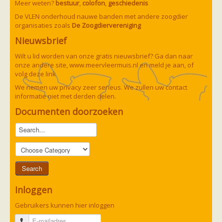
Meer weten?
bestuur
,
colofon
,
geschiedenis
De VLEN onderhoud nauwe banden met andere zoogdier
organisaties zoals
De Zoogdiervereniging
Nieuwsbrief
Wilt u lid worden van onze gratis nieuwsbrief? Ga dan naar
onze andere site,
www.meervleermuis.nl
en meld je aan, of
volg deze
link
We nemen uw privacy zeer serieus. We zullen uw contact
informatie niet met derden delen.
Documenten doorzoeken
Inloggen
Gebruikers kunnen hier inloggen
E-mailadres