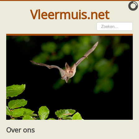
Vleermuis.net
Vleermuis gezien
Waarneming doorgeven
Wat doen wij met meldingen
Telinstructie
Waarnemingen doorgeven elders
Hulp
Vleermuis gevonden
Tijdelijke huisvesting
Vanginstructie
Hulp per email
Home
Hulp
Hulp per provincie
Overijssel
Hulp per provincie
Footer
Over ons
Drenthe
Gelderland
Over ons
Groningen
Flevoland