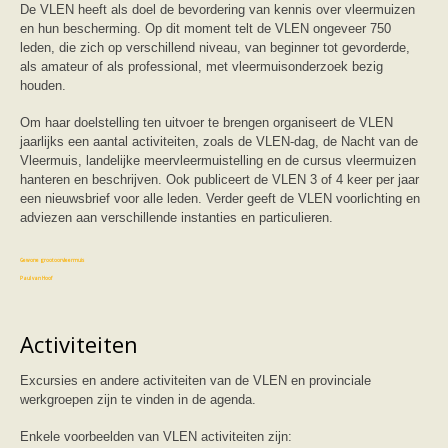
Vleermuizen in de tuin
De VLEN heeft als doel de bevordering van kennis over vleermuizen
Aankondiging activiteiten
en hun bescherming. Op dit moment telt de VLEN ongeveer 750
Ik ben op zoek naar een detector
leden, die zich op verschillend niveau, van beginner tot gevorderde,
Ecologie en soorten
als amateur of als professional, met vleermuisonderzoek bezig
Hoe vleermuizen leven
houden.
Voedsel en jagen
Verblijfplaatsen
Om haar doelstelling ten uitvoer te brengen organiseert de VLEN
Echolocatie
jaarlijks een aantal activiteiten, zoals de VLEN-dag, de Nacht van de
Soorten
Vleermuis, landelijke meervleermuistelling en de cursus vleermuizen
Baardvleermuis
hanteren en beschrijven. Ook publiceert de VLEN 3 of 4 keer per jaar
Bechsteins vleermuis
een nieuwsbrief voor alle leden. Verder geeft de VLEN voorlichting en
Bosvleermuis
adviezen aan verschillende instanties en particulieren.
Brandt's vleermuis
Bruine of gewone grootoorvleermuis
Franjestaart
Gewone grootoorvleermuis
Gewone dwergvleermuis
Paul van Hoof
Grijze grootoorvleermuis
Grote rosse vleermuis
Ingekorven vleermuis
Activiteiten
Kleine en grote hoefijzerneus
Laatvlieger
Excursies en andere activiteiten van de VLEN en provinciale
Meervleermuis
Mopsvleermuis
werkgroepen zijn te vinden in de agenda.
Noordse vleermuis
Rosse vleermuis
Enkele voorbeelden van VLEN activiteiten zijn: