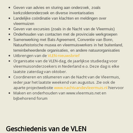
Ruige dwergvleermuis
Tweekleurige vleermuis
Geven van advies en sturing aan onderzoek, zoals
Vale vleermuis
kerkzolderonderzoek en diverse inventarisaties
Watervleermuis
Landelijke coördinatie van klachten en meldingen over
Vleermuizen en eikenprocessierups
vleermuizen
Kinderpagina
Geven van excursies (zoals in de Nacht van de Vleermuis)
Spreekbeurt
Onderhouden van contacten met de provinciale werkgroepen
Knutselen
Samenwerking met Bats Agreement, Conventie van Bonn,
Tekenen
Natuurhistorische musea en vleermuiswerkers in het buitenland,
Spelletjes
terreinbeheerdende organisaties, en andere natuurorganisaties
Weetjes
Uitbrengen van de
VLEN-nieuwsbrief
Meer weten
Organisatie van de VLEN-dag, de jaarlijkse studiedag voor
Links
vleermuisonderzoekers in Nederland e.o. Deze dag is elke
Boeken en tijdschriften
laatste zaterdag van oktober.
geluiden van vleermuizen
Coordineren en stilumeren van de Nacht van de Vleermuis,
Achtergrond informatie
ieder jaar het laatste weekend van augustus. Zie ook de
Nieuwsberichten
aparte projectwebsite
www.nachtvandevleermuis.nl
hiervoor
Informatiefolders
Maken en onderhouden van www.vleermuis.net en
Nederland
bijbehorend forum
Buitenland
Meer dan vleermuizen
Handleidingen
Vlendag presentaties
Vlennieuwsbrief
Geschiedenis van de VLEN
Overige publicaties