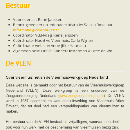
Friesland
Bestuur
Limburg
Noord-Brabant
Noord-Holland
Voorzitter a.i.: René Janssen
Overijssel
Penningmeester en ledenadministratie: Saskia Roselaar -
Utrecht
informatie@vleermuis.net
Zeeland
Coördinator VLEN-dag:
René
Janssen
Zuid-Holland
Coördinator Nacht vd Vleermuis: Carlo Wijnen
Vleermuizen en ziektes
Co
ö
rdinator
website:
Anne-Jifke
Haarsma
Bescherming
Algemeen bestuurslid: Sander Hesterman & Lotte de Wit
Soortbescherming
Gebiedsbescherming
De VLEN
Hulp bij bouwplannen en bomenkap
Vleermuisprotocol
Knelpunten in vleermuisbescherming
Over vleermuis.net en de Vleermuiswerkgroep Nederland
Vleermuis advies en onderzoekbureaus
Doe mee
Deze website is gemaakt door het bestuur van de Vleermuiswerkgroep
vleermuiskasten kopen/ ophangen
Nederland (VLEN). Deze werkgroep is een onderdeel van de
Meedoen
Zoogdiervereniging Nederland (
www.zoogdiervereniging.nl
). De VLEN
Landelijk zoogdierwerkgroepen
werd in 1987 opgericht en was een uitwerking van Vleermuis Atlas
Regionale of provinciale werkgroepen
Project, dat tot doel had een verspreidingsatlas van vleermuizen te
Jeugd
maken.
Internationaal
Landelijke natuurverenigingen
Het bestuur van de VLEN bestaat uit vrijwilligers, waarvan een deel
Ik wil graag mee op vleermuisexcursie
ook voor hun werk met de bescherming van vleermuizen bezig zijn.