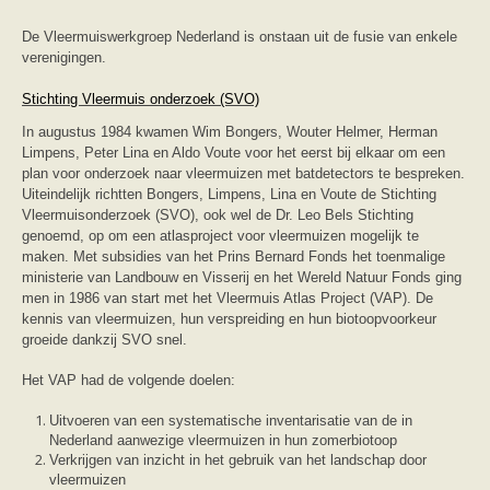
zoonose info (rabies, corona, etc)
rapporten
De Vleermuiswerkgroep Nederland is onstaan uit de fusie van enkele
Handleiding
verenigingen.
Overig
Video beelden
Stichting Vleermuis onderzoek (SVO)
Forum
Naar het forum
In augustus 1984 kwamen Wim Bongers, Wouter Helmer, Herman
Limpens, Peter Lina en Aldo Voute voor het eerst bij elkaar om een
plan voor onderzoek naar vleermuizen met batdetectors te bespreken.
Uiteindelijk richtten Bongers, Limpens, Lina en Voute de Stichting
Vleermuisonderzoek (SVO), ook wel de Dr. Leo Bels Stichting
genoemd, op om een atlasproject voor vleermuizen mogelijk te
maken. Met subsidies van het Prins Bernard Fonds het toenmalige
ministerie van Landbouw en Visserij en het Wereld Natuur Fonds ging
men in 1986 van start met het Vleermuis Atlas Project (VAP). De
kennis van vleermuizen, hun verspreiding en hun biotoopvoorkeur
groeide dankzij SVO snel.
Het VAP had de volgende doelen:
Uitvoeren van een systematische inventarisatie van de in
Nederland aanwezige vleermuizen in hun zomerbiotoop
Verkrijgen van inzicht in het gebruik van het landschap door
vleermuizen