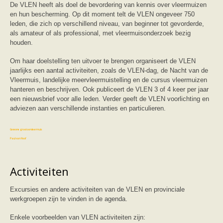
Vleermuizen in de tuin
De VLEN heeft als doel de bevordering van kennis over vleermuizen
Aankondiging activiteiten
en hun bescherming. Op dit moment telt de VLEN ongeveer 750
Ik ben op zoek naar een detector
leden, die zich op verschillend niveau, van beginner tot gevorderde,
Ecologie en soorten
als amateur of als professional, met vleermuisonderzoek bezig
Hoe vleermuizen leven
houden.
Voedsel en jagen
Verblijfplaatsen
Om haar doelstelling ten uitvoer te brengen organiseert de VLEN
Echolocatie
jaarlijks een aantal activiteiten, zoals de VLEN-dag, de Nacht van de
Soorten
Vleermuis, landelijke meervleermuistelling en de cursus vleermuizen
Baardvleermuis
hanteren en beschrijven. Ook publiceert de VLEN 3 of 4 keer per jaar
Bechsteins vleermuis
een nieuwsbrief voor alle leden. Verder geeft de VLEN voorlichting en
Bosvleermuis
adviezen aan verschillende instanties en particulieren.
Brandt's vleermuis
Bruine of gewone grootoorvleermuis
Franjestaart
Gewone grootoorvleermuis
Gewone dwergvleermuis
Paul van Hoof
Grijze grootoorvleermuis
Grote rosse vleermuis
Ingekorven vleermuis
Activiteiten
Kleine en grote hoefijzerneus
Laatvlieger
Excursies en andere activiteiten van de VLEN en provinciale
Meervleermuis
Mopsvleermuis
werkgroepen zijn te vinden in de agenda.
Noordse vleermuis
Rosse vleermuis
Enkele voorbeelden van VLEN activiteiten zijn: