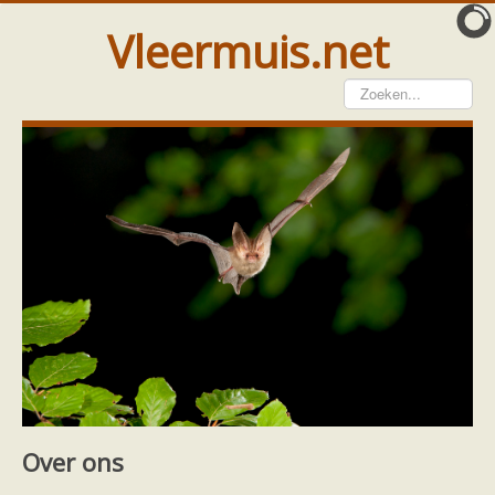
Vleermuis.net
Vleermuis gezien
Waarneming doorgeven
Wat doen wij met meldingen
Telinstructie
Waarnemingen doorgeven elders
Hulp
Vleermuis gevonden
Tijdelijke huisvesting
Vanginstructie
Hulp per email
Home
Hulp
Hulp per provincie
Friesland
Hulp per provincie
Footer
Over ons
Drenthe
Gelderland
Over ons
Groningen
Flevoland