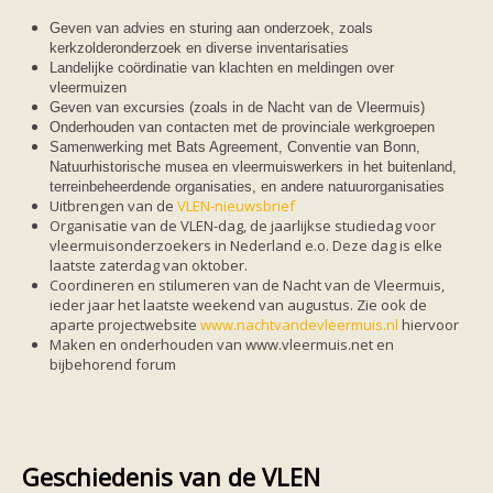
Ruige dwergvleermuis
Tweekleurige vleermuis
Geven van advies en sturing aan onderzoek, zoals
Vale vleermuis
kerkzolderonderzoek en diverse inventarisaties
Watervleermuis
Landelijke coördinatie van klachten en meldingen over
Vleermuizen en eikenprocessierups
vleermuizen
Kinderpagina
Geven van excursies (zoals in de Nacht van de Vleermuis)
Spreekbeurt
Onderhouden van contacten met de provinciale werkgroepen
Knutselen
Samenwerking met Bats Agreement, Conventie van Bonn,
Tekenen
Natuurhistorische musea en vleermuiswerkers in het buitenland,
Spelletjes
terreinbeheerdende organisaties, en andere natuurorganisaties
Weetjes
Uitbrengen van de
VLEN-nieuwsbrief
Meer weten
Organisatie van de VLEN-dag, de jaarlijkse studiedag voor
Links
vleermuisonderzoekers in Nederland e.o. Deze dag is elke
Boeken en tijdschriften
laatste zaterdag van oktober.
geluiden van vleermuizen
Coordineren en stilumeren van de Nacht van de Vleermuis,
Achtergrond informatie
ieder jaar het laatste weekend van augustus. Zie ook de
Nieuwsberichten
aparte projectwebsite
www.nachtvandevleermuis.nl
hiervoor
Informatiefolders
Maken en onderhouden van www.vleermuis.net en
Nederland
bijbehorend forum
Buitenland
Meer dan vleermuizen
Handleidingen
Vlendag presentaties
Vlennieuwsbrief
Geschiedenis van de VLEN
Overige publicaties