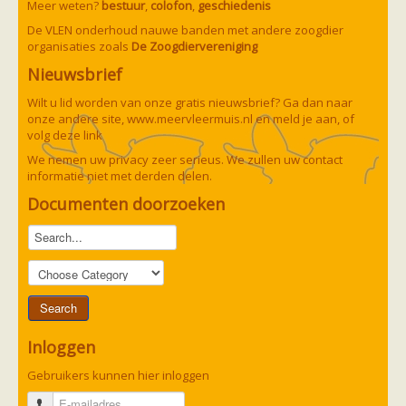
Meer weten?
bestuur
,
colofon
,
geschiedenis
De VLEN onderhoud nauwe banden met andere zoogdier
organisaties zoals
De Zoogdiervereniging
Nieuwsbrief
Wilt u lid worden van onze gratis nieuwsbrief? Ga dan naar
onze andere site,
www.meervleermuis.nl
en meld je aan, of
volg deze
link
We nemen uw privacy zeer serieus. We zullen uw contact
informatie niet met derden delen.
Documenten doorzoeken
Inloggen
Gebruikers kunnen hier inloggen
E-mailadres