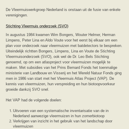
zoonose info (rabies, corona, etc)
rapporten
De Vleermuiswerkgroep Nederland is onstaan uit de fusie van enkele
Handleiding
verenigingen.
Overig
Video beelden
Stichting Vleermuis onderzoek (SVO)
Forum
Naar het forum
In augustus 1984 kwamen Wim Bongers, Wouter Helmer, Herman
Limpens, Peter Lina en Aldo Voute voor het eerst bij elkaar om een
plan voor onderzoek naar vleermuizen met batdetectors te bespreken.
Uiteindelijk richtten Bongers, Limpens, Lina en Voute de Stichting
Vleermuisonderzoek (SVO), ook wel de Dr. Leo Bels Stichting
genoemd, op om een atlasproject voor vleermuizen mogelijk te
maken. Met subsidies van het Prins Bernard Fonds het toenmalige
ministerie van Landbouw en Visserij en het Wereld Natuur Fonds ging
men in 1986 van start met het Vleermuis Atlas Project (VAP). De
kennis van vleermuizen, hun verspreiding en hun biotoopvoorkeur
groeide dankzij SVO snel.
Het VAP had de volgende doelen:
Uitvoeren van een systematische inventarisatie van de in
Nederland aanwezige vleermuizen in hun zomerbiotoop
Verkrijgen van inzicht in het gebruik van het landschap door
vleermuizen