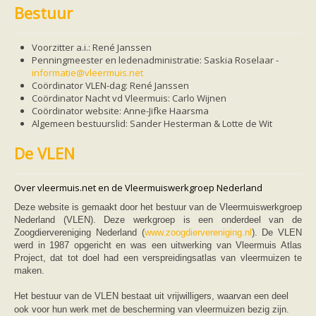
Friesland
Bestuur
Limburg
Noord-Brabant
Noord-Holland
Voorzitter a.i.: René Janssen
Overijssel
Penningmeester en ledenadministratie: Saskia Roselaar -
Utrecht
informatie@vleermuis.net
Zeeland
Coördinator VLEN-dag:
René
Janssen
Zuid-Holland
Coördinator Nacht vd Vleermuis: Carlo Wijnen
Vleermuizen en ziektes
Co
ö
rdinator
website:
Anne-Jifke
Haarsma
Bescherming
Algemeen bestuurslid: Sander Hesterman & Lotte de Wit
Soortbescherming
Gebiedsbescherming
De VLEN
Hulp bij bouwplannen en bomenkap
Vleermuisprotocol
Knelpunten in vleermuisbescherming
Over vleermuis.net en de Vleermuiswerkgroep Nederland
Vleermuis advies en onderzoekbureaus
Doe mee
Deze website is gemaakt door het bestuur van de Vleermuiswerkgroep
vleermuiskasten kopen/ ophangen
Nederland (VLEN). Deze werkgroep is een onderdeel van de
Meedoen
Zoogdiervereniging Nederland (
www.zoogdiervereniging.nl
). De VLEN
Landelijk zoogdierwerkgroepen
werd in 1987 opgericht en was een uitwerking van Vleermuis Atlas
Regionale of provinciale werkgroepen
Project, dat tot doel had een verspreidingsatlas van vleermuizen te
Jeugd
maken.
Internationaal
Landelijke natuurverenigingen
Het bestuur van de VLEN bestaat uit vrijwilligers, waarvan een deel
Ik wil graag mee op vleermuisexcursie
ook voor hun werk met de bescherming van vleermuizen bezig zijn.