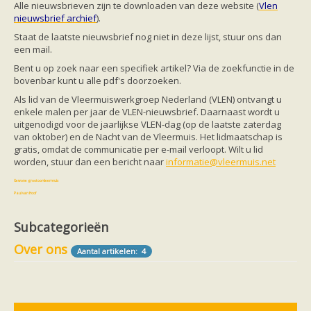
Vleermuizen in de tuin
Alle nieuwsbrieven zijn te downloaden
van deze website (
Vlen
Aankondiging activiteiten
nieuwsbrief archief
).
Ik ben op zoek naar een detector
Staat de laatste nieuwsbrief nog niet in deze lijst, stuur ons dan
Ecologie en soorten
een mail.
Hoe vleermuizen leven
Voedsel en jagen
Bent u op zoek naar een specifiek artikel? Via de zoekfunctie in de
Verblijfplaatsen
bovenbar kunt u alle pdf's doorzoeken.
Echolocatie
Als lid van de Vleermuiswerkgroep Nederland (VLEN) ontvangt u
Soorten
enkele malen per jaar de VLEN-nieuwsbrief. Daarnaast wordt u
Baardvleermuis
uitgenodigd voor de jaarlijkse VLEN-dag (op de laatste zaterdag
Bechsteins vleermuis
van oktober) en de Nacht van de Vleermuis. Het lidmaatschap is
Bosvleermuis
gratis, omdat de communicatie per e-mail verloopt. Wilt u lid
Brandt's vleermuis
worden, stuur dan een bericht naar
informatie@vleermuis.net
Bruine of gewone grootoorvleermuis
Franjestaart
Gewone grootoorvleermuis
Gewone dwergvleermuis
Paul van Hoof
Grijze grootoorvleermuis
Grote rosse vleermuis
Subcategorieën
Ingekorven vleermuis
Kleine en grote hoefijzerneus
Over ons
Aantal artikelen: 4
Laatvlieger
Meervleermuis
Mopsvleermuis
Noordse vleermuis
Rosse vleermuis