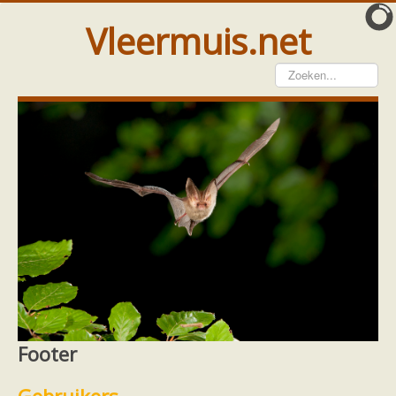
Vleermuis.net
Vleermuis gezien
Waarneming doorgeven
Wat doen wij met meldingen
Telinstructie
Waarnemingen doorgeven elders
Hulp
Vleermuis gevonden
Tijdelijke huisvesting
Vanginstructie
Hulp per email
Home
Hulp
Hulp per provincie
Drenthe
Footer
Hulp per provincie
Drenthe
Footer
Gelderland
Groningen
Flevoland