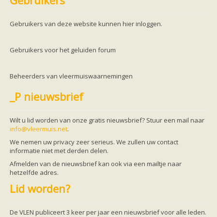
Gebruikers
Friesland
Limburg
Noord-Brabant
Gebruikers van deze website kunnen hier inloggen.
Noord-Holland
Overijssel
Utrecht
Gebruikers voor het geluiden forum
Zeeland
Zuid-Holland
Vleermuizen en ziektes
Beheerders van vleermuiswaarnemingen
Bescherming
Soortbescherming
_P nieuwsbrief
Gebiedsbescherming
Hulp bij bouwplannen en bomenkap
Vleermuisprotocol
Wilt u lid worden van onze gratis nieuwsbrief? Stuur een mail naar
Knelpunten in vleermuisbescherming
info@vleermuis.net
.
Vleermuis advies en onderzoekbureaus
Doe mee
We nemen uw privacy zeer serieus. We zullen uw contact
vleermuiskasten kopen/ ophangen
informatie niet met derden delen.
Meedoen
Afmelden van de nieuwsbrief kan ook via een mailtje naar
Landelijk zoogdierwerkgroepen
hetzelfde adres.
Regionale of provinciale werkgroepen
Jeugd
Lid worden?
Internationaal
Landelijke natuurverenigingen
Ik wil graag mee op vleermuisexcursie
De VLEN publiceert 3 keer per jaar een nieuwsbrief voor alle leden.