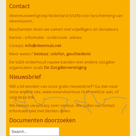
Ruige dwergvleermuis
Contact
Tweekleurige vleermuis
Vale vleermuis
Vleermuiswerkgroep Nederland (VLEN) voor bescherming van
Watervleermuis
vleermuizen..
Vleermuizen en eikenprocessierups
Beschermen doen we samen met vrijwilligers en donateurs
Kinderpagina
Spreekbeurt
Kennis - informatie - onderzoek -advies
Knutselen
Contact:
Tekenen
info@vleermuis.net
Spelletjes
Meer weten?
bestuur
,
colofon
,
geschiedenis
Weetjes
De VLEN onderhoud nauwe banden met andere zoogdier
Meer weten
organisaties zoals
Links
De Zoogdiervereniging
Boeken en tijdschriften
Nieuwsbrief
geluiden van vleermuizen
Achtergrond informatie
Wilt u lid worden van onze gratis nieuwsbrief? Ga dan naar
Nieuwsberichten
onze andere site,
www.meervleermuis.nl
en meld je aan, of
Informatiefolders
volg deze
link
Nederland
We nemen uw privacy zeer serieus. We zullen uw contact
Buitenland
informatie niet met derden delen.
Meer dan vleermuizen
Handleidingen
Documenten doorzoeken
Vlendag presentaties
Vlennieuwsbrief
Overige publicaties