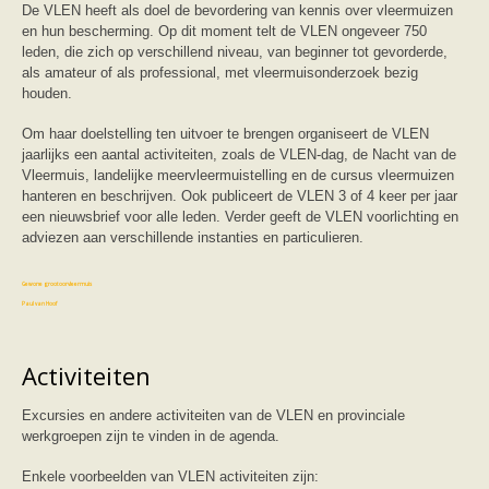
Vleermuizen in de tuin
De VLEN heeft als doel de bevordering van kennis over vleermuizen
Aankondiging activiteiten
en hun bescherming. Op dit moment telt de VLEN ongeveer 750
Ik ben op zoek naar een detector
leden, die zich op verschillend niveau, van beginner tot gevorderde,
Ecologie en soorten
als amateur of als professional, met vleermuisonderzoek bezig
Hoe vleermuizen leven
houden.
Voedsel en jagen
Verblijfplaatsen
Om haar doelstelling ten uitvoer te brengen organiseert de VLEN
Echolocatie
jaarlijks een aantal activiteiten, zoals de VLEN-dag, de Nacht van de
Soorten
Vleermuis, landelijke meervleermuistelling en de cursus vleermuizen
Baardvleermuis
hanteren en beschrijven. Ook publiceert de VLEN 3 of 4 keer per jaar
Bechsteins vleermuis
een nieuwsbrief voor alle leden. Verder geeft de VLEN voorlichting en
Bosvleermuis
adviezen aan verschillende instanties en particulieren.
Brandt's vleermuis
Bruine of gewone grootoorvleermuis
Franjestaart
Gewone grootoorvleermuis
Gewone dwergvleermuis
Paul van Hoof
Grijze grootoorvleermuis
Grote rosse vleermuis
Ingekorven vleermuis
Activiteiten
Kleine en grote hoefijzerneus
Laatvlieger
Excursies en andere activiteiten van de VLEN en provinciale
Meervleermuis
Mopsvleermuis
werkgroepen zijn te vinden in de agenda.
Noordse vleermuis
Rosse vleermuis
Enkele voorbeelden van VLEN activiteiten zijn: