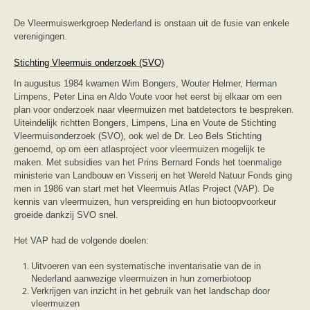
zoonose info (rabies, corona, etc)
rapporten
De Vleermuiswerkgroep Nederland is onstaan uit de fusie van enkele
Handleiding
verenigingen.
Overig
Video beelden
Stichting Vleermuis onderzoek (SVO)
Forum
Naar het forum
In augustus 1984 kwamen Wim Bongers, Wouter Helmer, Herman
Limpens, Peter Lina en Aldo Voute voor het eerst bij elkaar om een
plan voor onderzoek naar vleermuizen met batdetectors te bespreken.
Uiteindelijk richtten Bongers, Limpens, Lina en Voute de Stichting
Vleermuisonderzoek (SVO), ook wel de Dr. Leo Bels Stichting
genoemd, op om een atlasproject voor vleermuizen mogelijk te
maken. Met subsidies van het Prins Bernard Fonds het toenmalige
ministerie van Landbouw en Visserij en het Wereld Natuur Fonds ging
men in 1986 van start met het Vleermuis Atlas Project (VAP). De
kennis van vleermuizen, hun verspreiding en hun biotoopvoorkeur
groeide dankzij SVO snel.
Het VAP had de volgende doelen:
Uitvoeren van een systematische inventarisatie van de in
Nederland aanwezige vleermuizen in hun zomerbiotoop
Verkrijgen van inzicht in het gebruik van het landschap door
vleermuizen