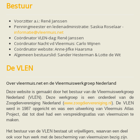
Friesland
Bestuur
Limburg
Noord-Brabant
Noord-Holland
Voorzitter a.i.: René Janssen
Overijssel
Penningmeester en ledenadministratie: Saskia Roselaar -
Utrecht
informatie@vleermuis.net
Zeeland
Coördinator VLEN-dag:
René
Janssen
Zuid-Holland
Coördinator Nacht vd Vleermuis: Carlo Wijnen
Vleermuizen en ziektes
Co
ö
rdinator
website:
Anne-Jifke
Haarsma
Bescherming
Algemeen bestuurslid: Sander Hesterman & Lotte de Wit
Soortbescherming
Gebiedsbescherming
De VLEN
Hulp bij bouwplannen en bomenkap
Vleermuisprotocol
Knelpunten in vleermuisbescherming
Over vleermuis.net en de Vleermuiswerkgroep Nederland
Vleermuis advies en onderzoekbureaus
Doe mee
Deze website is gemaakt door het bestuur van de Vleermuiswerkgroep
vleermuiskasten kopen/ ophangen
Nederland (VLEN). Deze werkgroep is een onderdeel van de
Meedoen
Zoogdiervereniging Nederland (
www.zoogdiervereniging.nl
). De VLEN
Landelijk zoogdierwerkgroepen
werd in 1987 opgericht en was een uitwerking van Vleermuis Atlas
Regionale of provinciale werkgroepen
Project, dat tot doel had een verspreidingsatlas van vleermuizen te
Jeugd
maken.
Internationaal
Landelijke natuurverenigingen
Het bestuur van de VLEN bestaat uit vrijwilligers, waarvan een deel
Ik wil graag mee op vleermuisexcursie
ook voor hun werk met de bescherming van vleermuizen bezig zijn.