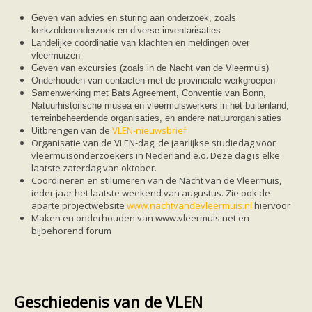
Ruige dwergvleermuis
Tweekleurige vleermuis
Geven van advies en sturing aan onderzoek, zoals
Vale vleermuis
kerkzolderonderzoek en diverse inventarisaties
Watervleermuis
Landelijke coördinatie van klachten en meldingen over
Vleermuizen en eikenprocessierups
vleermuizen
Kinderpagina
Geven van excursies (zoals in de Nacht van de Vleermuis)
Spreekbeurt
Onderhouden van contacten met de provinciale werkgroepen
Knutselen
Samenwerking met Bats Agreement, Conventie van Bonn,
Tekenen
Natuurhistorische musea en vleermuiswerkers in het buitenland,
Spelletjes
terreinbeheerdende organisaties, en andere natuurorganisaties
Weetjes
Uitbrengen van de
VLEN-nieuwsbrief
Meer weten
Organisatie van de VLEN-dag, de jaarlijkse studiedag voor
Links
vleermuisonderzoekers in Nederland e.o. Deze dag is elke
Boeken en tijdschriften
laatste zaterdag van oktober.
geluiden van vleermuizen
Coordineren en stilumeren van de Nacht van de Vleermuis,
Achtergrond informatie
ieder jaar het laatste weekend van augustus. Zie ook de
Nieuwsberichten
aparte projectwebsite
www.nachtvandevleermuis.nl
hiervoor
Informatiefolders
Maken en onderhouden van www.vleermuis.net en
Nederland
bijbehorend forum
Buitenland
Meer dan vleermuizen
Handleidingen
Vlendag presentaties
Vlennieuwsbrief
Geschiedenis van de VLEN
Overige publicaties