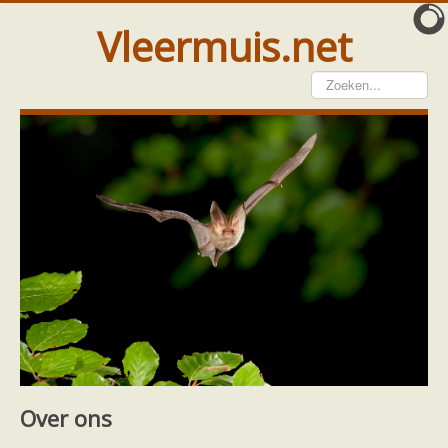
Vleermuis.net
Vleermuis gezien
Waarneming doorgeven
Wat doen wij met meldingen
Telinstructie
Waarnemingen doorgeven elders
Hulp
Vleermuis gevonden
Tijdelijke huisvesting
Vanginstructie
Hulp per email
Home
Hulp
Bescherming
Hulp per provincie
Hulp bij bouwplannen en bomenkap
Footer
Over ons
Drenthe
Gelderland
Over ons
Groningen
Flevoland