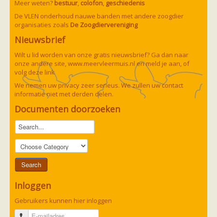
Meer weten?
bestuur
,
colofon
,
geschiedenis
De VLEN onderhoud nauwe banden met andere zoogdier
organisaties zoals
De Zoogdiervereniging
Nieuwsbrief
Wilt u lid worden van onze gratis nieuwsbrief? Ga dan naar
onze andere site,
www.meervleermuis.nl
en meld je aan, of
volg deze
link
We nemen uw privacy zeer serieus. We zullen uw contact
informatie niet met derden delen.
Documenten doorzoeken
Inloggen
Gebruikers kunnen hier inloggen
E-mailadres