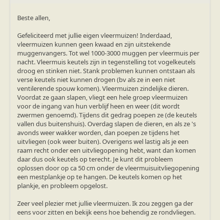
Beste allen,
Gefeliciteerd met jullie eigen vleermuizen! Inderdaad,
vleermuizen kunnen geen kwaad en zijn uitstekende
muggenvangers. Tot wel 1000-3000 muggen per vleermuis per
nacht. Vleermuis keutels zijn in tegenstelling tot vogelkeutels
droog en stinken niet. Stank problemen kunnen ontstaan als
verse keutels niet kunnen drogen (bv als ze in een niet
ventilerende spouw komen). Vleermuizen zindelijke dieren.
Voordat ze gaan slapen, vliegt een hele groep vleermuizen
voor de ingang van hun verblijf heen en weer (dit wordt
zwermen genoemd). Tijdens dit gedrag poepen ze (de keutels
vallen dus buitenshuis). Overdag slapen de dieren, en als ze 's
avonds weer wakker worden, dan poepen ze tijdens het
uitvliegen (ook weer buiten). Overigens wel lastig als je een
raam recht onder een uitvliegopening hebt, want dan komen
daar dus ook keutels op terecht. Je kunt dit probleem
oplossen door op ca 50 cm onder de vleermuisuitvliegopening
een mestplankje op te hangen. De keutels komen op het
plankje, en probleem opgelost.
Zeer veel plezier met jullie vleermuizen. Ik zou zeggen ga der
eens voor zitten en bekijk eens hoe behendig ze rondvliegen.