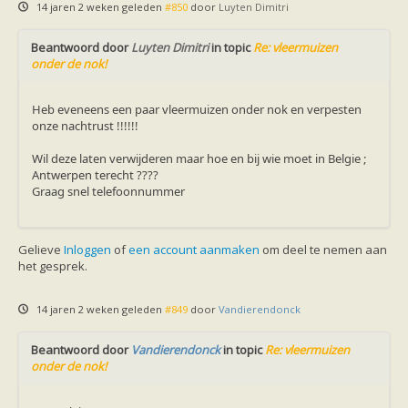
14 jaren 2 weken geleden
#850
door
Luyten Dimitri
Beantwoord door
Luyten Dimitri
in topic
Re: vleermuizen
onder de nok!
Heb eveneens een paar vleermuizen onder nok en verpesten
onze nachtrust !!!!!!
Wil deze laten verwijderen maar hoe en bij wie moet in Belgie ;
Antwerpen terecht ????
Graag snel telefoonnummer
Gelieve
Inloggen
of
een account aanmaken
om deel te nemen aan
het gesprek.
14 jaren 2 weken geleden
#849
door
Vandierendonck
Beantwoord door
Vandierendonck
in topic
Re: vleermuizen
onder de nok!