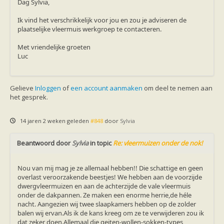
Dag Sylvia,
Ik vind het verschrikkelijk voor jou en zou je adviseren de
plaatselijke vleermuis werkgroep te contacteren.
Met vriendelijke groeten
Luc
Gelieve
Inloggen
of
een account aanmaken
om deel te nemen aan
het gesprek.
14 jaren 2 weken geleden
#848
door
Sylvia
Beantwoord door
Sylvia
in topic
Re: vleermuizen onder de nok!
Nou van mij mag je ze allemaal hebben!! Die schattige en geen
overlast veroorzakende beestjes! We hebben aan de voorzijde
dwergvleermuizen en aan de achterzijde de vale vleermuis
onder de dakpannen. Ze maken een enorme herrie,de héle
nacht. Aangezien wij twee slaapkamers hebben op de zolder
balen wij ervan.Als ik de kans kreeg om ze te verwijderen zou ik
dat zeker doen.Allemaal die geiten-wollen-sokken-types