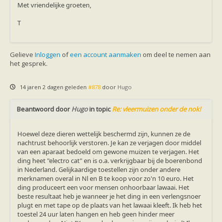
Ruige dwergvleermuis
Met vriendelijke groeten,
Tweekleurige vleermuis
Vale vleermuis
T
Watervleermuis
Vleermuizen en eikenprocessierups
Kinderpagina
Gelieve
Inloggen
of
een account aanmaken
om deel te nemen aan
Spreekbeurt
het gesprek.
Knutselen
Tekenen
Spelletjes
14 jaren 2 dagen geleden
#878
door
Hugo
Weetjes
Meer weten
Beantwoord door
Hugo
in topic
Re: vleermuizen onder de nok!
Links
Boeken en tijdschriften
geluiden van vleermuizen
Hoewel deze dieren wettelijk beschermd zijn, kunnen ze de
Achtergrond informatie
nachtrust behoorlijk verstoren. Je kan ze verjagen door middel
Nieuwsberichten
van een aparaat bedoeld om gewone muizen te verjagen. Het
Informatiefolders
ding heet "electro cat" en is o.a. verkrijgbaar bij de boerenbond
Nederland
in Nederland. Gelijkaardige toestellen zijn onder andere
Buitenland
merknamen overal in Nl en B te koop voor zo'n 10 euro. Het
Meer dan vleermuizen
ding produceert een voor mensen onhoorbaar lawaai. Het
Handleidingen
beste resultaat heb je wanneer je het ding in een verlengsnoer
Vlendag presentaties
plugt en met tape op de plaats van het lawaai kleeft. Ik heb het
Vlennieuwsbrief
toestel 24 uur laten hangen en heb geen hinder meer
Overige publicaties