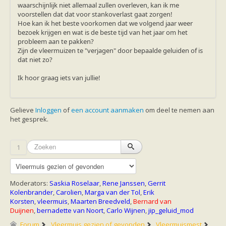
waarschijnlijk niet allemaal zullen overleven, kan ik me
voorstellen dat dat voor stankoverlast gaat zorgen!
Hoe kan ik het beste voorkomen dat we volgend jaar weer
bezoek krijgen en wat is de beste tijd van het jaar om het
probleem aan te pakken?
Zijn de vleermuizen te "verjagen" door bepaalde geluiden of is
dat niet zo?
Ik hoor graag iets van jullie!
Gelieve
Inloggen
of
een account aanmaken
om deel te nemen aan
het gesprek.
1
Moderators:
Saskia Roselaar
,
Rene Janssen
,
Gerrit
Kolenbrander
,
Carolien
,
Marga van der Tol
,
Erik
Korsten
,
vleermuis
,
Maarten Breedveld
,
Bernard van
Duijnen
,
bernadette van Noort
,
Carlo Wijnen
,
jip_geluid_mod
Forum
Vleermuis gezien of gevonden
Vleermuismest