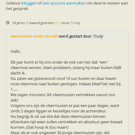
Gelieve
Inloggen
of
een account aanmaken
om deel te nemen aan
het gesprek.
18 jaren 1 maand geleden
#14
door
Trudy
vleermuizen onder de nok!
werd gestart door
Trudy
Hallo,
Elk jaar komt er bij ons onder de nok van het dak "een"
vleermuis wonen. Geen probleem, zolang hij maar buiten blijft
dacht ik.
Nu zaten we gisteravond rond 10 uur buiten en daar kwam
onze vleermuis naar buiten gevlogen. Helaas bleef het niet bij
1......
We zagen minstens 30! vleermuizen vertrekken vanuit ons
dak!
Volgens ons zijn de vleermuizen er pas een paar dagen, want
sinds 2 dagen liggen er keuteltjes voor de achterdeur.
Nu begrijp ik uit uw site dat deze vleermuizen binnen
afzienbare tijd weer zullen vertrekken en absoluut geen kwaad
kunnen. (Dat hoop ik dus maar!)
Maar als er ook ongeveer 30 jonge vleermuizen zijn, die