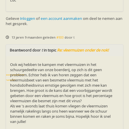
Luc
Vleermuizen in de tuin
Aankondiging activiteiten
Ik ben op zoek naar een detector
Ecologie en soorten
Gelieve
Inloggen
of
een account aanmaken
om deel te nemen aan
Hoe vleermuizen leven
het gesprek.
Voedsel en jagen
Verblijfplaatsen
Echolocatie
13 jaren 9 maanden geleden
#933
door
t
Soorten
Baardvleermuis
Beantwoord door
t
in topic
Re: vleermuizen onder de nok!
Bechsteins vleermuis
Bosvleermuis
Brandt's vleermuis
Ook wij hebben te kampen met vleermuizen in het
Bruine of gewone grootoorvleermuis
schuurgedeelte van onze boerderij, op zich is dit geen
Franjestaart
probleem. Echter heb ik van horen zeggen dat een
Gewone grootoorvleermuis
Gewone dwergvleermuis
vleermuisbeet van een besmette vleermuis met het
Paul van Hoof
Grijze grootoorvleermuis
hondsdolheidsvirus ernstige gevolgen met zich mee kan
Grote rosse vleermuis
brengen. Hoe groot is de kans dat een voorbijganger wordt
Ingekorven vleermuis
gebeten door een vleermuis en hoe groot is het percentage
Kleine en grote hoefijzerneus
vleermuizen die besmet zijn met dit virus?
Laatvlieger
Als we 's avonds laat thuis komen vliegen de vleermuizen
Meervleermuis
namelijk rakelings langs ons heen wanneer we de schuur
Mopsvleermuis
binnen komen en raken je soms bijna. Hopelijk hoor ik snel
Noordse vleermuis
van jullie!
Rosse vleermuis