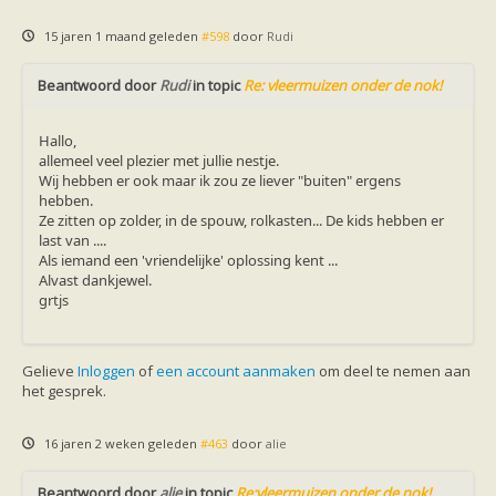
15 jaren 1 maand geleden
#598
door
Rudi
Beantwoord door
Rudi
in topic
Re: vleermuizen onder de nok!
Hallo,
allemeel veel plezier met jullie nestje.
Wij hebben er ook maar ik zou ze liever "buiten" ergens
hebben.
Ze zitten op zolder, in de spouw, rolkasten... De kids hebben er
last van ....
Als iemand een 'vriendelijke' oplossing kent ...
Alvast dankjewel.
grtjs
Gelieve
Inloggen
of
een account aanmaken
om deel te nemen aan
het gesprek.
16 jaren 2 weken geleden
#463
door
alie
Beantwoord door
alie
in topic
Re:vleermuizen onder de nok!