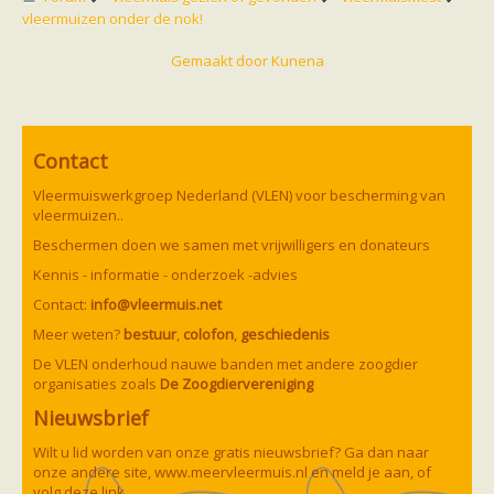
vleermuizen onder de nok!
Gemaakt door
Kunena
Contact
Vleermuiswerkgroep Nederland (VLEN) voor bescherming van
vleermuizen..
Beschermen doen we samen met vrijwilligers en donateurs
Kennis - informatie - onderzoek -advies
Contact:
info@vleermuis.net
Meer weten?
bestuur
,
colofon
,
geschiedenis
De VLEN onderhoud nauwe banden met andere zoogdier
organisaties zoals
De Zoogdiervereniging
Nieuwsbrief
Wilt u lid worden van onze gratis nieuwsbrief? Ga dan naar
onze andere site,
www.meervleermuis.nl
en meld je aan, of
volg deze
link