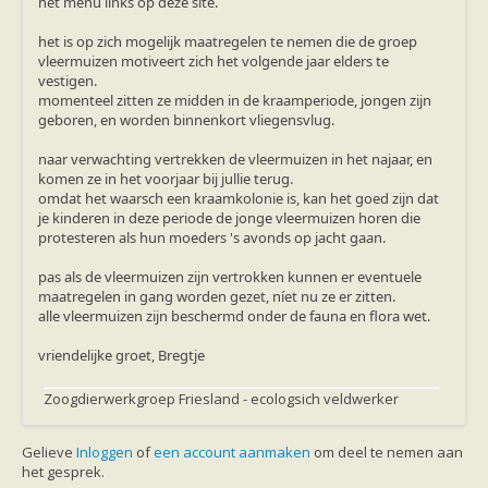
het menu links op deze site.
het is op zich mogelijk maatregelen te nemen die de groep
vleermuizen motiveert zich het volgende jaar elders te
vestigen.
momenteel zitten ze midden in de kraamperiode, jongen zijn
geboren, en worden binnenkort vliegensvlug.
naar verwachting vertrekken de vleermuizen in het najaar, en
komen ze in het voorjaar bij jullie terug.
omdat het waarsch een kraamkolonie is, kan het goed zijn dat
je kinderen in deze periode de jonge vleermuizen horen die
protesteren als hun moeders 's avonds op jacht gaan.
pas als de vleermuizen zijn vertrokken kunnen er eventuele
maatregelen in gang worden gezet, níet nu ze er zitten.
alle vleermuizen zijn beschermd onder de fauna en flora wet.
vriendelijke groet, Bregtje
Zoogdierwerkgroep Friesland - ecologsich veldwerker
Gelieve
Inloggen
of
een account aanmaken
om deel te nemen aan
het gesprek.