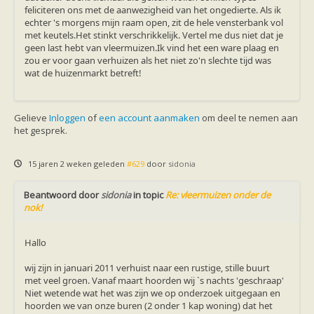
feliciteren ons met de aanwezigheid van het ongedierte. Als ik
echter 's morgens mijn raam open, zit de hele vensterbank vol
met keutels.Het stinkt verschrikkelijk. Vertel me dus niet dat je
geen last hebt van vleermuizen.Ik vind het een ware plaag en
zou er voor gaan verhuizen als het niet zo'n slechte tijd was
wat de huizenmarkt betreft!
Gelieve
Inloggen
of
een account aanmaken
om deel te nemen aan
het gesprek.
15 jaren 2 weken geleden
#629
door
sidonia
Beantwoord door
sidonia
in topic
Re: vleermuizen onder de
nok!
Hallo
wij zijn in januari 2011 verhuist naar een rustige, stille buurt
met veel groen. Vanaf maart hoorden wij `s nachts 'geschraap'
Niet wetende wat het was zijn we op onderzoek uitgegaan en
hoorden we van onze buren (2 onder 1 kap woning) dat het