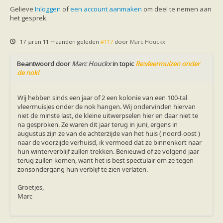
Gelieve
Inloggen
of
een account aanmaken
om deel te nemen aan
het gesprek.
17 jaren 11 maanden geleden
#117
door
Marc Houckx
Beantwoord door
Marc Houckx
in topic
Re:vleermuizen onder
de nok!
Wij hebben sinds een jaar of 2 een kolonie van een 100-tal
vleermuisjes onder de nok hangen. Wij ondervinden hiervan
niet de minste last, de kleine uitwerpselen hier en daar niet te
na gesproken. Ze waren dit jaar terug in juni, ergens in
augustus zijn ze van de achterzijde van het huis ( noord-oost )
naar de voorzijde verhuisd, ik vermoed dat ze binnenkort naar
hun winterverblijf zullen trekken. Benieuwd of ze volgend jaar
terug zullen komen, want het is best spectulair om ze tegen
zonsondergang hun verblijf te zien verlaten.
Groetjes,
Marc