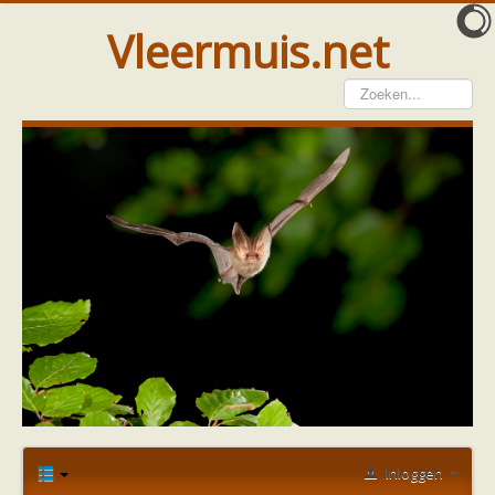
Vleermuis.net
Vleermuis gezien
Waarneming doorgeven
Wat doen wij met meldingen
Telinstructie
Waarnemingen doorgeven elders
Hulp
Vleermuis gevonden
Tijdelijke huisvesting
Vanginstructie
Hulp per email
Home
Forum
Vleermuis gezien of gevonden
Hulp per provincie
Vleermuismest
vleermuizen onder de nok!
Drenthe
Gelderland
Groningen
Inloggen
Flevoland