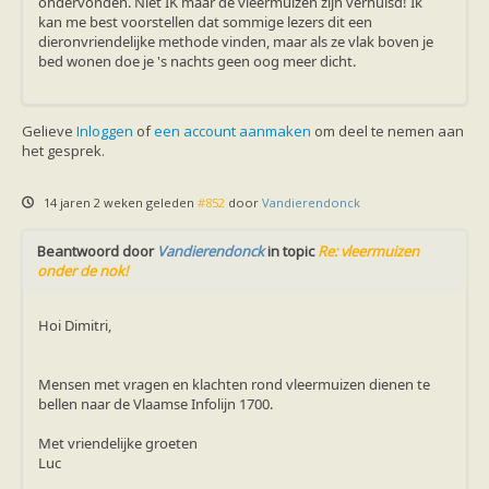
ondervonden. Niet IK maar de vleermuizen zijn verhuisd! Ik
zoonose info (rabies, corona, etc)
kan me best voorstellen dat sommige lezers dit een
rapporten
dieronvriendelijke methode vinden, maar als ze vlak boven je
Handleiding
bed wonen doe je 's nachts geen oog meer dicht.
Overig
Video beelden
Forum
Naar het forum
Gelieve
Inloggen
of
een account aanmaken
om deel te nemen aan
het gesprek.
14 jaren 2 weken geleden
#852
door
Vandierendonck
Beantwoord door
Vandierendonck
in topic
Re: vleermuizen
onder de nok!
Hoi Dimitri,
Mensen met vragen en klachten rond vleermuizen dienen te
bellen naar de Vlaamse Infolijn 1700.
Met vriendelijke groeten
Luc