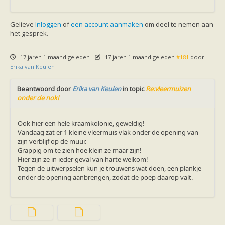
Gelieve
Inloggen
of
een account aanmaken
om deel te nemen aan
het gesprek.
17 jaren 1 maand geleden
-
17 jaren 1 maand geleden
#181
door
Erika van Keulen
Beantwoord door
Erika van Keulen
in topic
Re:vleermuizen
onder de nok!
Ook hier een hele kraamkolonie, geweldig!
Vandaag zat er 1 kleine vleermuis vlak onder de opening van
zijn verblijf op de muur.
Grappig om te zien hoe klein ze maar zijn!
Hier zijn ze in ieder geval van harte welkom!
Tegen de uitwerpselen kun je trouwens wat doen, een plankje
onder de opening aanbrengen, zodat de poep daarop valt.