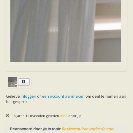
Gelieve
Inloggen
of
een account aanmaken
om deel te nemen aan
het gesprek.
16 jaren 10 maanden geleden
#332
door
Jip
Beantwoord door
Jip
in topic
Re:vleermuizen onder de nok!