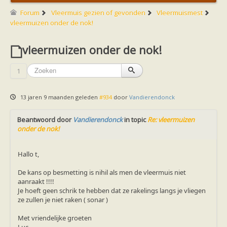
Friesland
Limburg
Forum
Vleermuis gezien of gevonden
Vleermuismest
Noord-Brabant
vleermuizen onder de nok!
Noord-Holland
Overijssel
vleermuizen onder de nok!
Utrecht
Zeeland
Zuid-Holland
1
Vleermuizen en ziektes
Bescherming
Soortbescherming
13 jaren 9 maanden geleden
#934
door
Vandierendonck
Gebiedsbescherming
Hulp bij bouwplannen en bomenkap
Beantwoord door
Vleermuisprotocol
Vandierendonck
in topic
Re: vleermuizen
onder de nok!
Knelpunten in vleermuisbescherming
Vleermuis advies en onderzoekbureaus
Doe mee
Hallo t,
vleermuiskasten kopen/ ophangen
Meedoen
De kans op besmetting is nihil als men de vleermuis niet
Landelijk zoogdierwerkgroepen
aanraakt !!!!
Regionale of provinciale werkgroepen
Je hoeft geen schrik te hebben dat ze rakelings langs je vliegen
Jeugd
ze zullen je niet raken ( sonar )
Internationaal
Landelijke natuurverenigingen
Met vriendelijke groeten
Ik wil graag mee op vleermuisexcursie