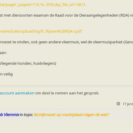
tal/page?_pageid=116,16...RTAL&p_file_id=13813
n lijst met diersoorten waarvan de Raad voor de Dieraangelegenheden (RDA)
tentSuite/upload/lcg/P...flijsten%20RDA-I.pdf
ijlroezet te vinden, ook geen andere vleermuis, wel de vleermuisparkiet (Genu
aan:
liegende honden, huidvliegers)
jn veilig
 account aanmaken
om deel te nemen aan het gesprek.
17 ja
b Vlemmix
in topic
Re:nijlroezet op marktplaats tegen de wet?