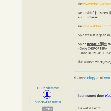
zie:
www.minlnv.nl/por
De positieflijst is ee
als huisdieren.
zie:
cms.webbeat.nl/Con
op deze lijst is geen n
op de
negatieflijst
st
- Orde CHIROPTERA
- Orde DERMOPTERA (V
dus al onze vleertjes zi
Gelieve
Inloggen
of
een
Huub Vlemmix
Beantwoord door
Huu
ONDERWERP AUTEUR
Tja wat is slecht!
Offline