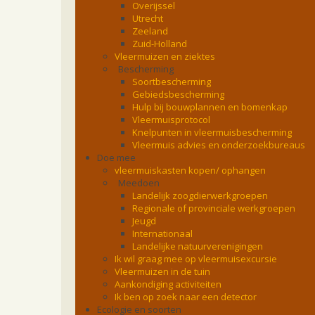
Overijssel
Utrecht
Zeeland
Zuid-Holland
Vleermuizen en ziektes
Bescherming
Soortbescherming
Gebiedsbescherming
Hulp bij bouwplannen en bomenkap
Vleermuisprotocol
Knelpunten in vleermuisbescherming
Vleermuis advies en onderzoekbureaus
Doe mee
vleermuiskasten kopen/ ophangen
Meedoen
Landelijk zoogdierwerkgroepen
Regionale of provinciale werkgroepen
Jeugd
Internationaal
Landelijke natuurverenigingen
Ik wil graag mee op vleermuisexcursie
Vleermuizen in de tuin
Aankondiging activiteiten
Ik ben op zoek naar een detector
Ecologie en soorten