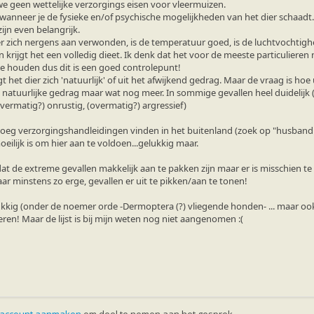
e geen wettelijke verzorgings eisen voor vleermuizen.
al wanneer je de fysieke en/of psychische mogelijkheden van het dier schaadt.
ijn even belangrijk.
dier zich nergens aan verwonden, is de temperatuur goed, is de luchtvochtigh
n krijgt het een volledig dieet. Ik denk dat het voor de meeste particulieren
te houden dus dit is een goed controlepunt!
t het dier zich 'natuurlijk' of uit het afwijkend gedrag. Maar de vraag is hoe
 natuurlijke gedrag maar wat nog meer. In sommige gevallen heel duidelijk 
overmatig?) onrustig, (overmatig?) argressief)
oeg verzorgingshandleidingen vinden in het buitenland (zoek op "husbandry fl
eilijk is om hier aan te voldoen...gelukkig maar.
t de extreme gevallen makkelijk aan te pakken zijn maar er is misschien te 
r minstens zo erge, gevallen er uit te pikken/aan te tonen!
kkig (onder de noemer orde -Dermoptera (?) vliegende honden- ... maar ook
eren! Maar de lijst is bij mijn weten nog niet aangenomen :(