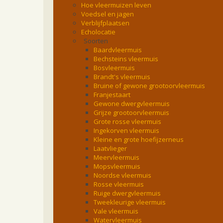
Hoe vleermuizen leven
Voedsel en jagen
Verblijfplaatsen
Echolocatie
Soorten
Baardvleermuis
Bechsteins vleermuis
Bosvleermuis
Brandt's vleermuis
Bruine of gewone grootoorvleermuis
Franjestaart
Gewone dwergvleermuis
Grijze grootoorvleermuis
Grote rosse vleermuis
Ingekorven vleermuis
Kleine en grote hoefijzerneus
Laatvlieger
Meervleermuis
Mopsvleermuis
Noordse vleermuis
Rosse vleermuis
Ruige dwergvleermuis
Tweekleurige vleermuis
Vale vleermuis
Watervleermuis