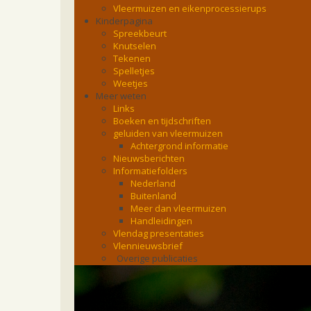
Vleermuizen en eikenprocessierups
Kinderpagina
Spreekbeurt
Knutselen
Tekenen
Spelletjes
Weetjes
Meer weten
Links
Boeken en tijdschriften
geluiden van vleermuizen
Achtergrond informatie
Nieuwsberichten
Informatiefolders
Nederland
Buitenland
Meer dan vleermuizen
Handleidingen
Vlendag presentaties
Vlennieuwsbrief
Overige publicaties
zoonose info (rabies, corona, etc)
rapporten
Handleiding
Overig