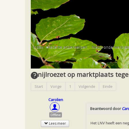
Home
Forum
Bescherming
red onze vle
Index
Recente onderwerpen
Nieuw onderwerp sta
Forum
Bescherming
red onze vleermuizen
nijlroezet op marktplaats teg
Start
Vorige
1
Volgende
Einde
Carolien
Beantwoord door
Caro
Offline
Het LNV heeft een negat
Lees meer