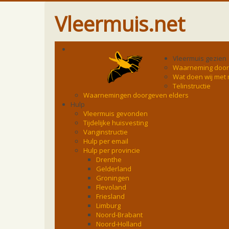
Vleermuis.net
Vleermuis gezien
Waarneming doo
Wat doen wij met
Telinstructie
Waarnemingen doorgeven elders
Hulp
Vleermuis gevonden
Tijdelijke huisvesting
Vanginstructie
Hulp per email
Hulp per provincie
Drenthe
Gelderland
Groningen
Flevoland
Friesland
Limburg
Noord-Brabant
Noord-Holland