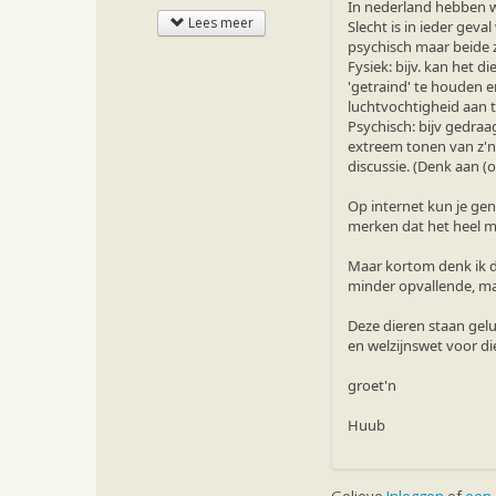
In nederland hebben w
Lees meer
Slecht is in ieder gev
psychisch maar beide z
Fysiek: bijv. kan het 
'getraind' te houden e
luchtvochtigheid aan 
Psychisch: bijv gedraag
extreem tonen van z'n
discussie. (Denk aan (
Op internet kun je gen
merken dat het heel mo
Maar kortom denk ik da
minder opvallende, maa
Deze dieren staan gelu
en welzijnswet voor di
groet'n
Huub