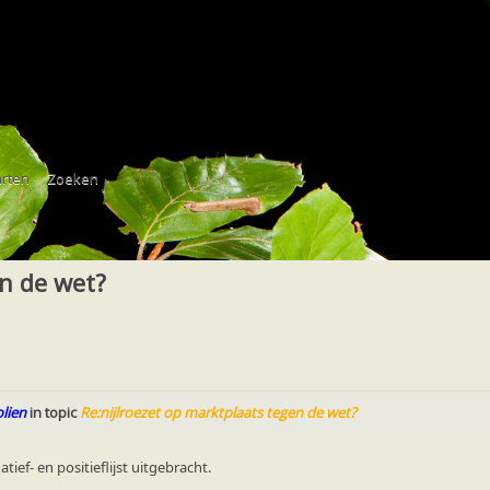
ermuizen
nijlroezet op marktplaats tegen de wet?
rten
Zoeken
nijlroezet op marktplaats tegen de wet?
en de wet?
lien
in topic
Re:nijlroezet op marktplaats tegen de wet?
ief- en positieflijst uitgebracht.