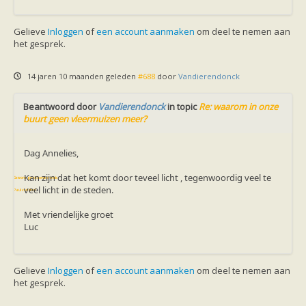
Vleermuizen in de tuin
Aankondiging activiteiten
Ik ben op zoek naar een detector
Gelieve
Inloggen
of
een account aanmaken
om deel te nemen aan
Ecologie en soorten
het gesprek.
Hoe vleermuizen leven
Voedsel en jagen
Verblijfplaatsen
14 jaren 10 maanden geleden
#688
door
Vandierendonck
Echolocatie
Soorten
Beantwoord door
Vandierendonck
in topic
Re: waarom in onze
Baardvleermuis
buurt geen vleermuizen meer?
Bechsteins vleermuis
Bosvleermuis
Brandt's vleermuis
Dag Annelies,
Bruine of gewone grootoorvleermuis
Franjestaart
Kan zijn dat het komt door teveel licht , tegenwoordig veel te
Gewone grootoorvleermuis
Gewone dwergvleermuis
veel licht in de steden.
Paul van Hoof
Grijze grootoorvleermuis
Grote rosse vleermuis
Met vriendelijke groet
Ingekorven vleermuis
Luc
Kleine en grote hoefijzerneus
Laatvlieger
Meervleermuis
Gelieve
Inloggen
of
een account aanmaken
om deel te nemen aan
Mopsvleermuis
het gesprek.
Noordse vleermuis
Rosse vleermuis