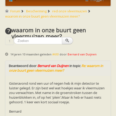
Friesland
Limburg
Noord-Brabant
Forum
Bescherming
red onze vleermuizen
Noord-Holland
waarom in onze buurt geen vleermuizen meer?
Overijssel
Utrecht
waarom in onze buurt geen
Zeeland
Zuid-Holland
vleermuizen meer?
Vleermuizen en ziektes
1
Bescherming
Soortbescherming
Gebiedsbescherming
14 jaren 10 maanden geleden
#693
door
Bernard van Duijnen
Hulp bij bouwplannen en bomenkap
Vleermuisprotocol
Beantwoord door
Knelpunten in vleermuisbescherming
Bernard van Duijnen
in topic
Re: waarom in
onze buurt geen vleermuizen meer?
Vleermuis advies en onderzoekbureaus
Doe mee
vleermuiskasten kopen/ ophangen
Gisteravond rond een uur of negen heb ik mijn detector te
Meedoen
luister gelegd. Er zijn best wel wat hoekjes waar ik vleermuizen
Landelijk zoogdierwerkgroepen
zou verwachten. Met name in de groenstroken tussen de
Regionale of provinciale werkgroepen
huizenblokken in, of op het 'plein'.Maar ik heb er haast niets
Jeugd
gehoord. 1 keer een kort sociaal roepje.
Internationaal
Landelijke natuurverenigingen
Bernard
Ik wil graag mee op vleermuisexcursie