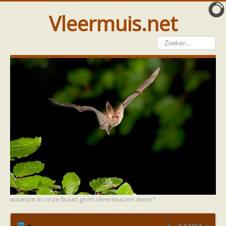
Vleermuis.net
Vleermuis gezien
Waarneming doorgeven
Wat doen wij met meldingen
Telinstructie
Waarnemingen doorgeven elders
Hulp
Vleermuis gevonden
Tijdelijke huisvesting
Vanginstructie
Hulp per email
Home
Forum
Bescherming
Hulp per provincie
red onze vleermuizen
Drenthe
waarom in onze buurt geen vleermuizen meer?
Gelderland
Groningen
Flevoland
Inloggen