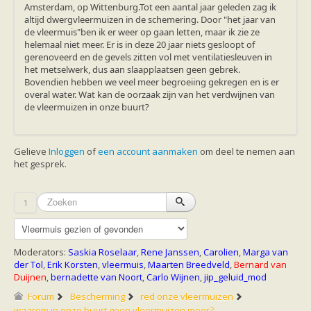
zoonose info (rabies, corona, etc)
Amsterdam, op Wittenburg.Tot een aantal jaar geleden zag ik
rapporten
altijd dwergvleermuizen in de schemering. Door "het jaar van
Handleiding
de vleermuis"ben ik er weer op gaan letten, maar ik zie ze
Overig
helemaal niet meer. Er is in deze 20 jaar niets gesloopt of
Video beelden
gerenoveerd en de gevels zitten vol met ventilatiesleuven in
Forum
het metselwerk, dus aan slaapplaatsen geen gebrek.
Naar het forum
Bovendien hebben we veel meer begroeiing gekregen en is er
overal water. Wat kan de oorzaak zijn van het verdwijnen van
de vleermuizen in onze buurt?
Gelieve
Inloggen
of
een account aanmaken
om deel te nemen aan
het gesprek.
1
Moderators:
Saskia Roselaar
,
Rene Janssen
,
Carolien
,
Marga van
der Tol
,
Erik Korsten
,
vleermuis
,
Maarten Breedveld
,
Bernard van
Duijnen
,
bernadette van Noort
,
Carlo Wijnen
,
jip_geluid_mod
Forum
Bescherming
red onze vleermuizen
waarom in onze buurt geen vleermuizen meer?