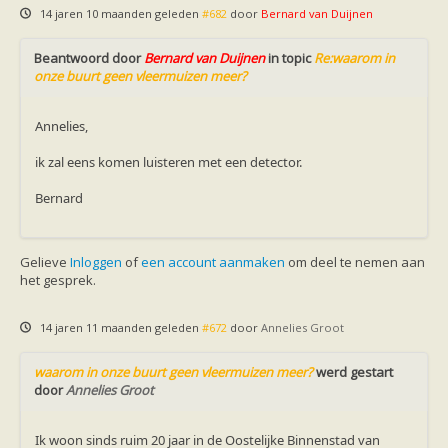
Ruige dwergvleermuis
14 jaren 10 maanden geleden
#682
door
Bernard van Duijnen
Tweekleurige vleermuis
Vale vleermuis
Beantwoord door
Bernard van Duijnen
in topic
Re:waarom in
Watervleermuis
onze buurt geen vleermuizen meer?
Vleermuizen en eikenprocessierups
Kinderpagina
Spreekbeurt
Annelies,
Knutselen
Tekenen
ik zal eens komen luisteren met een detector.
Spelletjes
Weetjes
Bernard
Meer weten
Links
Boeken en tijdschriften
geluiden van vleermuizen
Gelieve
Inloggen
of
een account aanmaken
om deel te nemen aan
Achtergrond informatie
het gesprek.
Nieuwsberichten
Informatiefolders
14 jaren 11 maanden geleden
#672
door
Annelies Groot
Nederland
Buitenland
Meer dan vleermuizen
waarom in onze buurt geen vleermuizen meer?
werd gestart
Handleidingen
door
Annelies Groot
Vlendag presentaties
Vlennieuwsbrief
Overige publicaties
Ik woon sinds ruim 20 jaar in de Oostelijke Binnenstad van