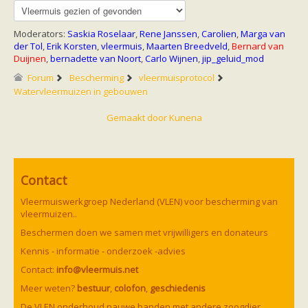
Moderators:
Saskia Roselaar
,
Rene Janssen
,
Carolien
,
Marga van
der Tol
,
Erik Korsten
,
vleermuis
,
Maarten Breedveld
,
Bernard van
Duijnen
,
bernadette van Noort
,
Carlo Wijnen
,
jip_geluid_mod
Forum
Bescherming
vleermuisprotocol
Watervleermuizen in gebouwen
Gemaakt door
Kunena
Contact
Vleermuiswerkgroep Nederland (VLEN) voor bescherming van
vleermuizen..
Beschermen doen we samen met vrijwilligers en donateurs
Kennis - informatie - onderzoek -advies
Contact:
info@vleermuis.net
Meer weten?
bestuur
,
colofon
,
geschiedenis
De VLEN onderhoud nauwe banden met andere zoogdier