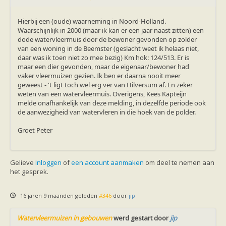
Hierbij een (oude) waarneming in Noord-Holland.
Waarschijnlijk in 2000 (maar ik kan er een jaar naast zitten) een
dode watervleermuis door de bewoner gevonden op zolder
van een woning in de Beemster (geslacht weet ik helaas niet,
daar was ik toen niet zo mee bezig) Km hok: 124/513. Er is
maar een dier gevonden, maar de eigenaar/bewoner had
vaker vleermuizen gezien. Ik ben er daarna nooit meer
geweest - 't ligt toch wel erg ver van Hilversum af. En zeker
weten van een watervleermuis. Overigens, Kees Kapteijn
melde onafhankelijk van deze melding, in dezelfde periode ook
de aanwezigheid van watervleren in die hoek van de polder.
Groet Peter
Gelieve
Inloggen
of
een account aanmaken
om deel te nemen aan
het gesprek.
16 jaren 9 maanden geleden
#346
door
jip
Watervleermuizen in gebouwen
werd gestart door
jip