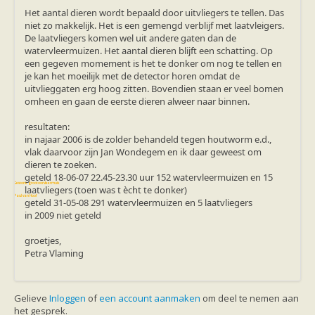
Vleermuizen in de tuin
Het aantal dieren wordt bepaald door uitvliegers te tellen. Das
Aankondiging activiteiten
niet zo makkelijk. Het is een gemengd verblijf met laatvleigers.
Ik ben op zoek naar een detector
De laatvliegers komen wel uit andere gaten dan de
Ecologie en soorten
watervleermuizen. Het aantal dieren blijft een schatting. Op
Hoe vleermuizen leven
een gegeven momement is het te donker om nog te tellen en
Voedsel en jagen
je kan het moeilijk met de detector horen omdat de
Verblijfplaatsen
uitvlieggaten erg hoog zitten. Bovendien staan er veel bomen
Echolocatie
omheen en gaan de eerste dieren alweer naar binnen.
Soorten
Baardvleermuis
resultaten:
Bechsteins vleermuis
in najaar 2006 is de zolder behandeld tegen houtworm e.d.,
Bosvleermuis
vlak daarvoor zijn Jan Wondegem en ik daar geweest om
Brandt's vleermuis
dieren te zoeken.
Bruine of gewone grootoorvleermuis
geteld 18-06-07 22.45-23.30 uur 152 watervleermuizen en 15
Franjestaart
Gewone grootoorvleermuis
laatvliegers (toen was t ècht te donker)
Gewone dwergvleermuis
Paul van Hoof
geteld 31-05-08 291 watervleermuizen en 5 laatvliegers
Grijze grootoorvleermuis
in 2009 niet geteld
Grote rosse vleermuis
Ingekorven vleermuis
groetjes,
Kleine en grote hoefijzerneus
Petra Vlaming
Laatvlieger
Meervleermuis
Mopsvleermuis
Noordse vleermuis
Gelieve
Inloggen
of
een account aanmaken
om deel te nemen aan
Rosse vleermuis
het gesprek.