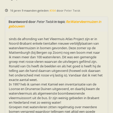
Ruige dwergvleermuis
Tweekleurige vleermuis
Vale vleermuis
16 jaren 9 maanden geleden
#364
door
Peter Twisk
Watervleermuis
Vleermuizen en eikenprocessierups
Beantwoord door
Peter Twisk
in topic
Re:Watervleermuizen in
Kinderpagina
gebouwen
Spreekbeurt
Knutselen
Tekenen
sinds de afronding van het Vleermuis Atlas Project zijn er in
Spelletjes
Noord-Brabant enkele tientallen nieuwe verblijfplaatsen van
Weetjes
watervleermuizen in bomen gevonden. Deze zomer op de
Meer weten
Mattemburgh (bij Bergen op Zoom) nog een boom met naar
Links
ik meen meer dan 100 watervleren. Dit was een gemengde
Boeken en tijdschriften
groep met rosse vleren waarvan de uitvliegers gefilmd zijn.
geluiden van vleermuizen
Ronald van Os heeft de beelden en als het goed is heeft hij de
Achtergrond informatie
telling aan de hand daarvan uitgevoerd (hoewel ook daaraan
Nieuwsberichten
het onderscheid met rosse vrij lastig is). Vandaar dat ik niet het
Informatiefolders
exacte aantal weet.
Nederland
In 1997 heb ik samen met Kamiel een inventarisatie van de
Buitenland
Loonse en Drunense Duinen uitgevoerd, en daarbij kwam de
Meer dan vleermuizen
watervleermuis als algemeenste boombewonende
Handleidingen
vleermuissoort uit de bus. Er zijn weinig gebieden in Brabant
Vlendag presentaties
en Nederland met zo weinig water!
Vlennieuwsbrief
Groepen met watervleren zitten regelmatig over meerdere
Overige publicaties
bomen verspreid waardoor tellingen niet altijd een goede