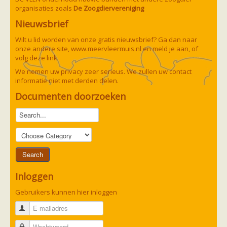
organisaties zoals
De Zoogdiervereniging
Nieuwsbrief
Wilt u lid worden van onze gratis nieuwsbrief? Ga dan naar
onze andere site,
www.meervleermuis.nl
en meld je aan, of
volg deze
link
We nemen uw privacy zeer serieus. We zullen uw contact
informatie niet met derden delen.
Documenten doorzoeken
Inloggen
Gebruikers kunnen hier inloggen
E-mailadres