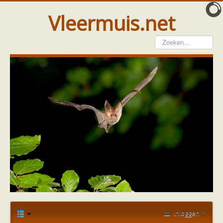
Vleermuis.net
Vleermuis gezien
Waarneming doorgeven
Wat doen wij met meldingen
Telinstructie
Waarnemingen doorgeven elders
Hulp
Vleermuis gevonden
Tijdelijke huisvesting
Vanginstructie
Hulp per email
Home
Forum
Bescherming
vleermuisprotocol
Hulp per provincie
Watervleermuizen in gebouwen
Drenthe
Gelderland
Groningen
Inloggen
Flevoland