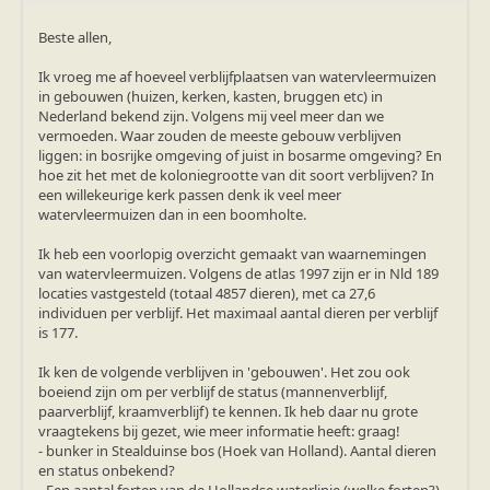
Beste allen,
Ik vroeg me af hoeveel verblijfplaatsen van watervleermuizen
in gebouwen (huizen, kerken, kasten, bruggen etc) in
Nederland bekend zijn. Volgens mij veel meer dan we
vermoeden. Waar zouden de meeste gebouw verblijven
liggen: in bosrijke omgeving of juist in bosarme omgeving? En
hoe zit het met de koloniegrootte van dit soort verblijven? In
een willekeurige kerk passen denk ik veel meer
watervleermuizen dan in een boomholte.
Ik heb een voorlopig overzicht gemaakt van waarnemingen
van watervleermuizen. Volgens de atlas 1997 zijn er in Nld 189
locaties vastgesteld (totaal 4857 dieren), met ca 27,6
individuen per verblijf. Het maximaal aantal dieren per verblijf
is 177.
Ik ken de volgende verblijven in 'gebouwen'. Het zou ook
boeiend zijn om per verblijf de status (mannenverblijf,
paarverblijf, kraamverblijf) te kennen. Ik heb daar nu grote
vraagtekens bij gezet, wie meer informatie heeft: graag!
- bunker in Stealduinse bos (Hoek van Holland). Aantal dieren
en status onbekend?