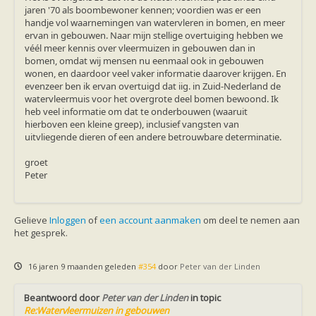
jaren '70 als boombewoner kennen; voordien was er een
handje vol waarnemingen van watervleren in bomen, en meer
ervan in gebouwen. Naar mijn stellige overtuiging hebben we
véél meer kennis over vleermuizen in gebouwen dan in
bomen, omdat wij mensen nu eenmaal ook in gebouwen
wonen, en daardoor veel vaker informatie daarover krijgen. En
evenzeer ben ik ervan overtuigd dat iig. in Zuid-Nederland de
watervleermuis voor het overgrote deel bomen bewoond. Ik
heb veel informatie om dat te onderbouwen (waaruit
hierboven een kleine greep), inclusief vangsten van
uitvliegende dieren of een andere betrouwbare determinatie.
groet
Peter
Gelieve
Inloggen
of
een account aanmaken
om deel te nemen aan
het gesprek.
16 jaren 9 maanden geleden
#354
door
Peter van der Linden
Beantwoord door
Peter van der Linden
in topic
Re:Watervleermuizen in gebouwen