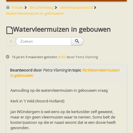
Friesland
Limburg
Forum
Bescherming
vleermuisprotocol
Noord-Brabant
Watervleermuizen in gebouwen
Noord-Holland
Overijssel
Watervleermuizen in gebouwen
Utrecht
Zeeland
Zuid-Holland
1
Vleermuizen en ziektes
Bescherming
Soortbescherming
16 jaren 9 maanden geleden
#365
door
Petra Vlaming
Gebiedsbescherming
Hulp bij bouwplannen en bomenkap
Beantwoord door
Vleermuisprotocol
Petra Vlaming
in topic
Re:Watervleermuizen
in gebouwen
Knelpunten in vleermuisbescherming
Vleermuis advies en onderzoekbureaus
Doe mee
Aanvulling op de watervleermuizen in gebouwen vraag
vleermuiskasten kopen/ ophangen
Meedoen
Kerk in 't Veld (Noord-Holland)
Landelijk zoogdierwerkgroepen
Regionale of provinciale werkgroepen
Jan WOndergem is wel eens op de kerkzolder zelf geweest,
Jeugd
maar er zijn geen vleermuizen waar te nemen. Soms belt de
Internationaal
koster/pastoor op die er naast woont dat ie een dooie heeft
Landelijke natuurverenigingen
gevonden.
Ik wil graag mee op vleermuisexcursie