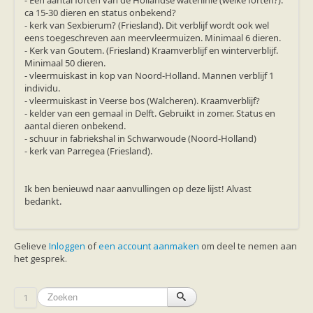
- Een aantal forten van de Hollandse waterlinie (welke forten?).
ca 15-30 dieren en status onbekend?
- kerk van Sexbierum? (Friesland). Dit verblijf wordt ook wel
eens toegeschreven aan meervleermuizen. Minimaal 6 dieren.
- Kerk van Goutem. (Friesland) Kraamverblijf en winterverblijf.
Minimaal 50 dieren.
- vleermuiskast in kop van Noord-Holland. Mannen verblijf 1
individu.
- vleermuiskast in Veerse bos (Walcheren). Kraamverblijf?
- kelder van een gemaal in Delft. Gebruikt in zomer. Status en
aantal dieren onbekend.
- schuur in fabriekshal in Schwarwoude (Noord-Holland)
- kerk van Parregea (Friesland).
Ik ben benieuwd naar aanvullingen op deze lijst! Alvast
bedankt.
Gelieve
Inloggen
of
een account aanmaken
om deel te nemen aan
het gesprek.
1