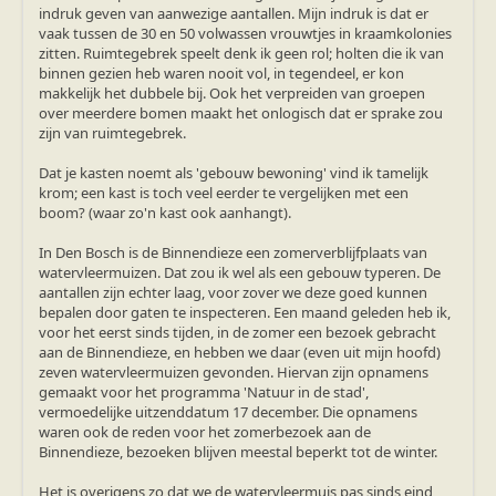
zoonose info (rabies, corona, etc)
indruk geven van aanwezige aantallen. Mijn indruk is dat er
rapporten
vaak tussen de 30 en 50 volwassen vrouwtjes in kraamkolonies
Handleiding
zitten. Ruimtegebrek speelt denk ik geen rol; holten die ik van
Overig
binnen gezien heb waren nooit vol, in tegendeel, er kon
Video beelden
makkelijk het dubbele bij. Ook het verpreiden van groepen
Forum
over meerdere bomen maakt het onlogisch dat er sprake zou
Naar het forum
zijn van ruimtegebrek.
Dat je kasten noemt als 'gebouw bewoning' vind ik tamelijk
krom; een kast is toch veel eerder te vergelijken met een
boom? (waar zo'n kast ook aanhangt).
In Den Bosch is de Binnendieze een zomerverblijfplaats van
watervleermuizen. Dat zou ik wel als een gebouw typeren. De
aantallen zijn echter laag, voor zover we deze goed kunnen
bepalen door gaten te inspecteren. Een maand geleden heb ik,
voor het eerst sinds tijden, in de zomer een bezoek gebracht
aan de Binnendieze, en hebben we daar (even uit mijn hoofd)
zeven watervleermuizen gevonden. Hiervan zijn opnamens
gemaakt voor het programma 'Natuur in de stad',
vermoedelijke uitzenddatum 17 december. Die opnamens
waren ook de reden voor het zomerbezoek aan de
Binnendieze, bezoeken blijven meestal beperkt tot de winter.
Het is overigens zo dat we de watervleermuis pas sinds eind