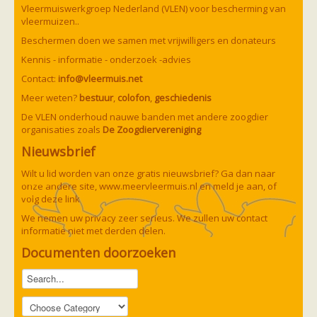
Vleermuizen in de tuin
Vleermuiswerkgroep Nederland (VLEN) voor bescherming van
Aankondiging activiteiten
vleermuizen..
Ik ben op zoek naar een detector
Beschermen doen we samen met vrijwilligers en donateurs
Ecologie en soorten
Hoe vleermuizen leven
Kennis - informatie - onderzoek -advies
Voedsel en jagen
Contact:
info@vleermuis.net
Verblijfplaatsen
Echolocatie
Meer weten?
bestuur
,
colofon
,
geschiedenis
Soorten
De VLEN onderhoud nauwe banden met andere zoogdier
Baardvleermuis
organisaties zoals
De Zoogdiervereniging
Bechsteins vleermuis
Bosvleermuis
Nieuwsbrief
Brandt's vleermuis
Bruine of gewone grootoorvleermuis
Wilt u lid worden van onze gratis nieuwsbrief? Ga dan naar
Franjestaart
onze andere site,
www.meervleermuis.nl
en meld je aan, of
Gewone grootoorvleermuis
Gewone dwergvleermuis
volg deze
link
Paul van Hoof
Grijze grootoorvleermuis
We nemen uw privacy zeer serieus. We zullen uw contact
Grote rosse vleermuis
informatie niet met derden delen.
Ingekorven vleermuis
Kleine en grote hoefijzerneus
Documenten doorzoeken
Laatvlieger
Meervleermuis
Mopsvleermuis
Noordse vleermuis
Rosse vleermuis