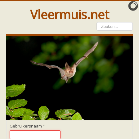
Vleermuis.net
Vleermuis gezien
Waarneming doorgeven
Wat doen wij met meldingen
Telinstructie
Waarnemingen doorgeven elders
Hulp
Vleermuis gevonden
Tijdelijke huisvesting
Vanginstructie
Hulp per email
Home
Hulp per provincie
Drenthe
Gelderland
Gebruikersnaam
*
Groningen
Flevoland