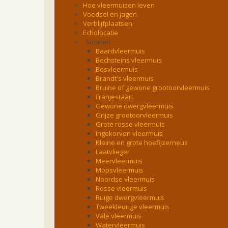
Hoe vleermuizen leven
Voedsel en jagen
Verblijfplaatsen
Echolocatie
Soorten
Baardvleermuis
Bechsteins vleermuis
Bosvleermuis
Brandt's vleermuis
Bruine of gewone grootoorvleermuis
Franjestaart
Gewone dwergvleermuis
Grijze grootoorvleermuis
Grote rosse vleermuis
Ingekorven vleermuis
Kleine en grote hoefijzerneus
Laatvlieger
Meervleermuis
Mopsvleermuis
Noordse vleermuis
Rosse vleermuis
Ruige dwergvleermuis
Tweekleurige vleermuis
Vale vleermuis
Watervleermuis