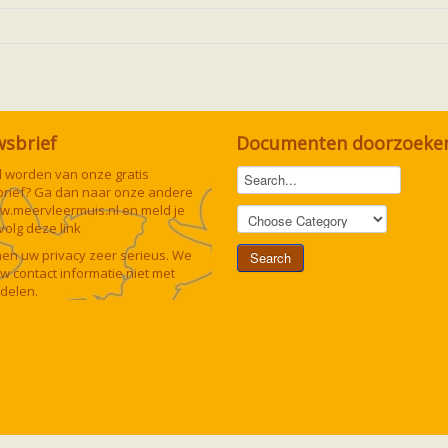
wsbrief
Documenten doorzoeke
lid worden van onze gratis
rief? Ga dan naar onze andere
w.meervleermuis.nl
en meld je
 volg deze
link
n uw privacy zeer serieus. We
uw contact informatie niet met
delen.