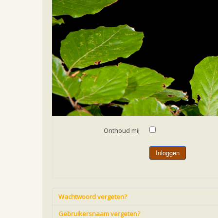
Home
Gebruikersnaam
*
Wachtwoord
*
Onthoud mij
Inloggen
Wachtwoord vergeten?
Gebruikersnaam vergeten?