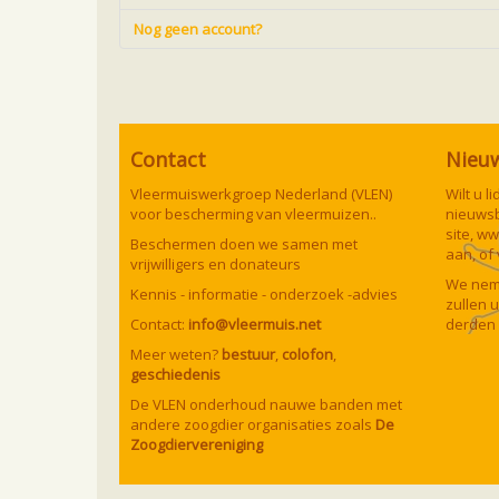
Nog geen account?
Contact
Nieu
Vleermuiswerkgroep Nederland (VLEN)
Wilt u 
voor bescherming van vleermuizen..
nieuwsb
site,
ww
Beschermen doen we samen met
aan, of
vrijwilligers en donateurs
We neme
Kennis - informatie - onderzoek -advies
zullen 
Contact:
info@vleermuis.net
derden 
Meer weten?
bestuur
,
colofon
,
geschiedenis
De VLEN onderhoud nauwe banden met
andere zoogdier organisaties zoals
De
Zoogdiervereniging