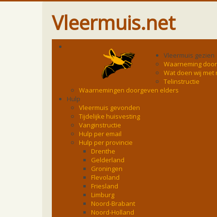
Vleermuis.net
Vleermuis gezien
Waarneming doo
Wat doen wij met
Telinstructie
Waarnemingen doorgeven elders
Hulp
Vleermuis gevonden
Tijdelijke huisvesting
Vanginstructie
Hulp per email
Hulp per provincie
Drenthe
Gelderland
Groningen
Flevoland
Friesland
Limburg
Noord-Brabant
Noord-Holland