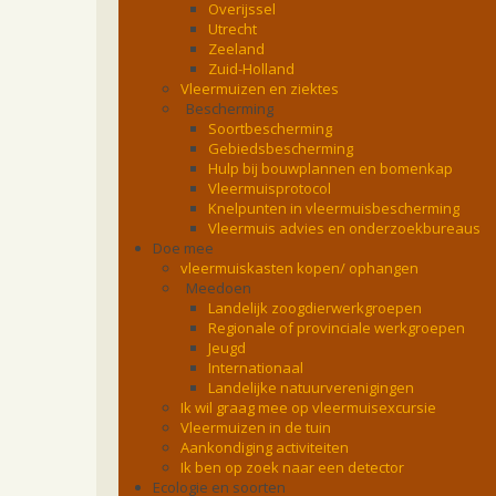
Overijssel
Utrecht
Zeeland
Zuid-Holland
Vleermuizen en ziektes
Bescherming
Soortbescherming
Gebiedsbescherming
Hulp bij bouwplannen en bomenkap
Vleermuisprotocol
Knelpunten in vleermuisbescherming
Vleermuis advies en onderzoekbureaus
Doe mee
vleermuiskasten kopen/ ophangen
Meedoen
Landelijk zoogdierwerkgroepen
Regionale of provinciale werkgroepen
Jeugd
Internationaal
Landelijke natuurverenigingen
Ik wil graag mee op vleermuisexcursie
Vleermuizen in de tuin
Aankondiging activiteiten
Ik ben op zoek naar een detector
Ecologie en soorten