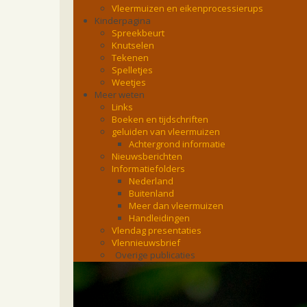
Vleermuizen en eikenprocessierups
Kinderpagina
Spreekbeurt
Knutselen
Tekenen
Spelletjes
Weetjes
Meer weten
Links
Boeken en tijdschriften
geluiden van vleermuizen
Achtergrond informatie
Nieuwsberichten
Informatiefolders
Nederland
Buitenland
Meer dan vleermuizen
Handleidingen
Vlendag presentaties
Vlennieuwsbrief
Overige publicaties
zoonose info (rabies, corona, etc)
rapporten
Handleiding
Overig