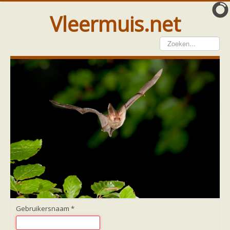
Vleermuis.net
Vleermuis gezien
Waarneming doorgeven
Wat doen wij met meldingen
Telinstructie
Waarnemingen doorgeven elders
Hulp
Vleermuis gevonden
Tijdelijke huisvesting
Vanginstructie
Hulp per email
Home
Hulp per provincie
Drenthe
Gelderland
Gebruikersnaam
*
Groningen
Flevoland