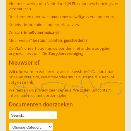
Vleermuizen in de tuin
Vleermuiswerkgroep Nederland (VLEN) voor bescherming van
Aankondiging activiteiten
vleermuizen..
Ik ben op zoek naar een detector
Beschermen doen we samen met vrijwilligers en donateurs
Ecologie en soorten
Hoe vleermuizen leven
Kennis - informatie - onderzoek -advies
Voedsel en jagen
Contact:
info@vleermuis.net
Verblijfplaatsen
Echolocatie
Meer weten?
bestuur
,
colofon
,
geschiedenis
Soorten
De VLEN onderhoud nauwe banden met andere zoogdier
Baardvleermuis
organisaties zoals
De Zoogdiervereniging
Bechsteins vleermuis
Bosvleermuis
Nieuwsbrief
Brandt's vleermuis
Bruine of gewone grootoorvleermuis
Wilt u lid worden van onze gratis nieuwsbrief? Ga dan naar
Franjestaart
onze andere site,
www.meervleermuis.nl
en meld je aan, of
Gewone grootoorvleermuis
Gewone dwergvleermuis
volg deze
link
Paul van Hoof
Grijze grootoorvleermuis
We nemen uw privacy zeer serieus. We zullen uw contact
Grote rosse vleermuis
informatie niet met derden delen.
Ingekorven vleermuis
Kleine en grote hoefijzerneus
Documenten doorzoeken
Laatvlieger
Meervleermuis
Mopsvleermuis
Noordse vleermuis
Rosse vleermuis