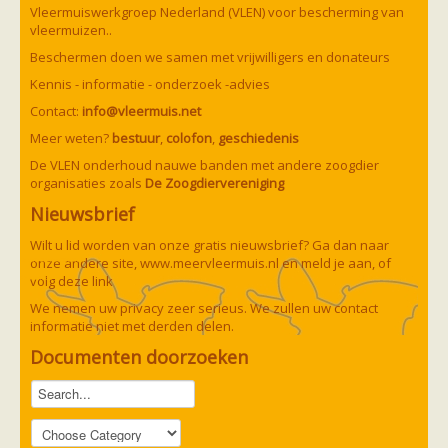
Vleermuizen in de tuin
Vleermuiswerkgroep Nederland (VLEN) voor bescherming van
Aankondiging activiteiten
vleermuizen..
Ik ben op zoek naar een detector
Beschermen doen we samen met vrijwilligers en donateurs
Ecologie en soorten
Hoe vleermuizen leven
Kennis - informatie - onderzoek -advies
Voedsel en jagen
Contact:
info@vleermuis.net
Verblijfplaatsen
Echolocatie
Meer weten?
bestuur
,
colofon
,
geschiedenis
Soorten
De VLEN onderhoud nauwe banden met andere zoogdier
Baardvleermuis
organisaties zoals
De Zoogdiervereniging
Bechsteins vleermuis
Bosvleermuis
Nieuwsbrief
Brandt's vleermuis
Bruine of gewone grootoorvleermuis
Wilt u lid worden van onze gratis nieuwsbrief? Ga dan naar
Franjestaart
onze andere site,
www.meervleermuis.nl
en meld je aan, of
Gewone grootoorvleermuis
Gewone dwergvleermuis
volg deze
link
Paul van Hoof
Grijze grootoorvleermuis
We nemen uw privacy zeer serieus. We zullen uw contact
Grote rosse vleermuis
informatie niet met derden delen.
Ingekorven vleermuis
Kleine en grote hoefijzerneus
Documenten doorzoeken
Laatvlieger
Meervleermuis
Mopsvleermuis
Noordse vleermuis
Rosse vleermuis