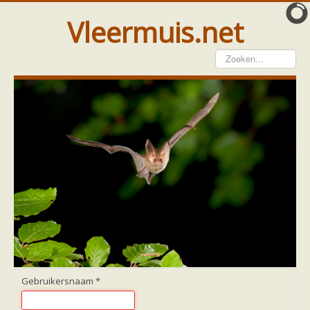
Vleermuis.net
Vleermuis gezien
Waarneming doorgeven
Wat doen wij met meldingen
Telinstructie
Waarnemingen doorgeven elders
Hulp
Vleermuis gevonden
Tijdelijke huisvesting
Vanginstructie
Hulp per email
Home
Hulp per provincie
Drenthe
Gelderland
Gebruikersnaam
*
Groningen
Flevoland