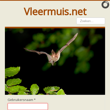
Vleermuis.net
Vleermuis gezien
Waarneming doorgeven
Wat doen wij met meldingen
Telinstructie
Waarnemingen doorgeven elders
Hulp
Vleermuis gevonden
Tijdelijke huisvesting
Vanginstructie
Hulp per email
Home
Hulp per provincie
Drenthe
Gelderland
Gebruikersnaam
*
Groningen
Flevoland