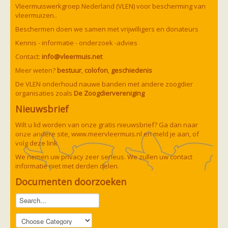
Vleermuizen in de tuin
Vleermuiswerkgroep Nederland (VLEN) voor bescherming van
Aankondiging activiteiten
vleermuizen..
Ik ben op zoek naar een detector
Beschermen doen we samen met vrijwilligers en donateurs
Ecologie en soorten
Hoe vleermuizen leven
Kennis - informatie - onderzoek -advies
Voedsel en jagen
Contact:
info@vleermuis.net
Verblijfplaatsen
Echolocatie
Meer weten?
bestuur
,
colofon
,
geschiedenis
Soorten
De VLEN onderhoud nauwe banden met andere zoogdier
Baardvleermuis
organisaties zoals
De Zoogdiervereniging
Bechsteins vleermuis
Bosvleermuis
Nieuwsbrief
Brandt's vleermuis
Bruine of gewone grootoorvleermuis
Wilt u lid worden van onze gratis nieuwsbrief? Ga dan naar
Franjestaart
onze andere site,
www.meervleermuis.nl
en meld je aan, of
Gewone grootoorvleermuis
Gewone dwergvleermuis
volg deze
link
Paul van Hoof
Grijze grootoorvleermuis
We nemen uw privacy zeer serieus. We zullen uw contact
Grote rosse vleermuis
informatie niet met derden delen.
Ingekorven vleermuis
Kleine en grote hoefijzerneus
Documenten doorzoeken
Laatvlieger
Meervleermuis
Mopsvleermuis
Noordse vleermuis
Rosse vleermuis