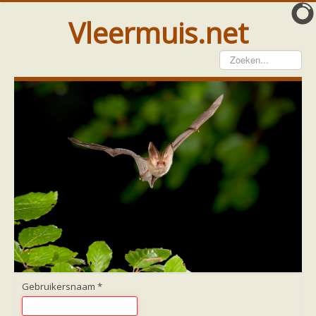
Vleermuis.net
Vleermuis gezien
Waarneming doorgeven
Wat doen wij met meldingen
Telinstructie
Waarnemingen doorgeven elders
Hulp
Vleermuis gevonden
Tijdelijke huisvesting
Vanginstructie
Hulp per email
Home
Hulp per provincie
Drenthe
Gelderland
Gebruikersnaam
*
Groningen
Flevoland