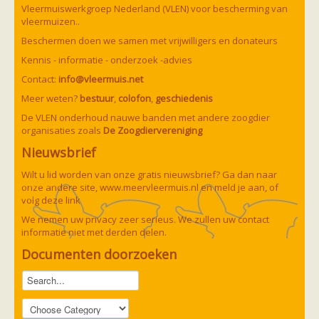
Vleermuizen in de tuin
Vleermuiswerkgroep Nederland (VLEN) voor bescherming van
Aankondiging activiteiten
vleermuizen..
Ik ben op zoek naar een detector
Beschermen doen we samen met vrijwilligers en donateurs
Ecologie en soorten
Hoe vleermuizen leven
Kennis - informatie - onderzoek -advies
Voedsel en jagen
Contact:
info@vleermuis.net
Verblijfplaatsen
Echolocatie
Meer weten?
bestuur
,
colofon
,
geschiedenis
Soorten
De VLEN onderhoud nauwe banden met andere zoogdier
Baardvleermuis
organisaties zoals
De Zoogdiervereniging
Bechsteins vleermuis
Bosvleermuis
Nieuwsbrief
Brandt's vleermuis
Bruine of gewone grootoorvleermuis
Wilt u lid worden van onze gratis nieuwsbrief? Ga dan naar
Franjestaart
onze andere site,
www.meervleermuis.nl
en meld je aan, of
Gewone grootoorvleermuis
Gewone dwergvleermuis
volg deze
link
Paul van Hoof
Grijze grootoorvleermuis
We nemen uw privacy zeer serieus. We zullen uw contact
Grote rosse vleermuis
informatie niet met derden delen.
Ingekorven vleermuis
Kleine en grote hoefijzerneus
Documenten doorzoeken
Laatvlieger
Meervleermuis
Mopsvleermuis
Noordse vleermuis
Rosse vleermuis